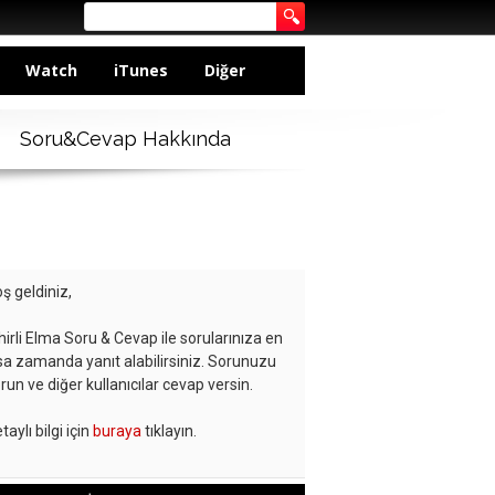
Watch
iTunes
Diğer
Soru&Cevap Hakkında
ş geldiniz,
hirli Elma Soru & Cevap ile sorularınıza en
sa zamanda yanıt alabilirsiniz. Sorunuzu
run ve diğer kullanıcılar cevap versin.
taylı bilgi için
buraya
tıklayın.