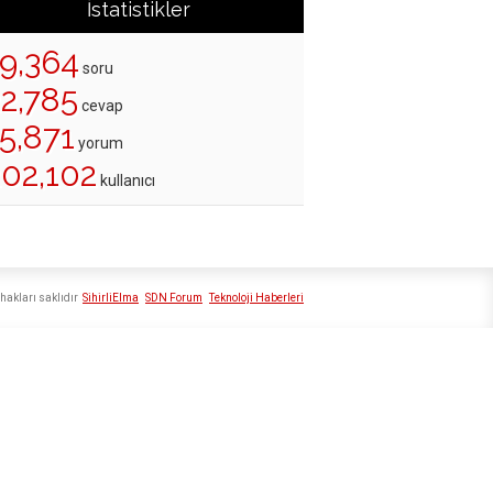
İstatistikler
19,364
soru
22,785
cevap
5,871
yorum
202,102
kullanıcı
hakları saklıdır
SihirliElma
SDN Forum
Teknoloji Haberleri