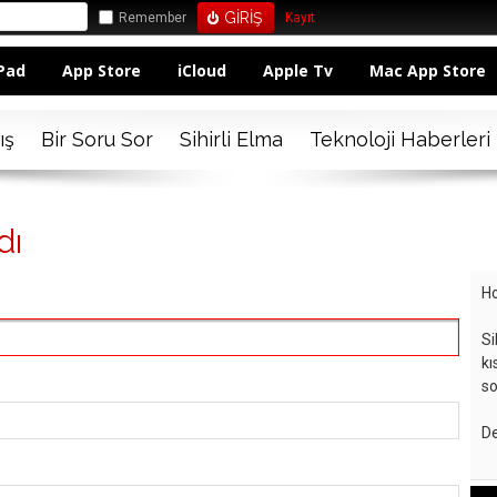
Remember
Kayıt
Pad
App Store
iCloud
Apple Tv
Mac App Store
ış
Bir Soru Sor
Sihirli Elma
Teknoloji Haberleri
dı
Ho
Si
kı
so
De