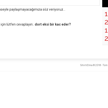
mseyle paylaşmayacağımıza söz veriyoruz...
çin lütfen cevaplayın:.
dort eksi bir kac eder?
1
SihirliElma © 2018 - Tüm 