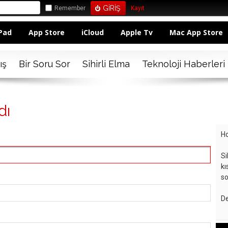
Remember
Kayıt
Pad
App Store
iCloud
Apple Tv
Mac App Store
ış
Bir Soru Sor
Sihirli Elma
Teknoloji Haberleri
dı
Ho
Si
kı
so
De