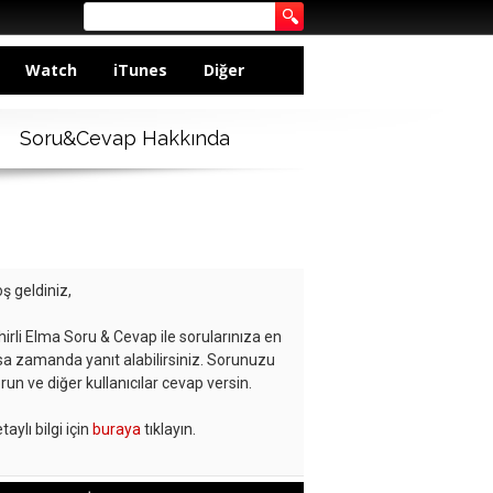
Watch
iTunes
Diğer
Soru&Cevap Hakkında
ş geldiniz,
hirli Elma Soru & Cevap ile sorularınıza en
sa zamanda yanıt alabilirsiniz. Sorunuzu
run ve diğer kullanıcılar cevap versin.
taylı bilgi için
buraya
tıklayın.