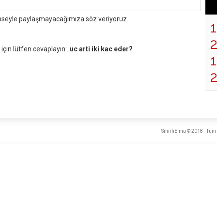
mseyle paylaşmayacağımıza söz veriyoruz...
çin lütfen cevaplayın:.
uc arti iki kac eder?
1
SihirliElma © 2018 - Tüm 