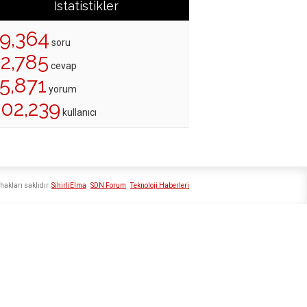
İstatistikler
19,364
soru
22,785
cevap
5,871
yorum
202,239
kullanıcı
hakları saklıdır
SihirliElma
SDN Forum
Teknoloji Haberleri