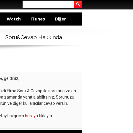
Watch
iTunes
Diğer
Soru&Cevap Hakkında
ş geldiniz,
hirli Elma Soru & Cevap ile sorularınıza en
sa zamanda yanıt alabilirsiniz. Sorunuzu
run ve diğer kullanıcılar cevap versin.
taylı bilgi için
buraya
tıklayın.