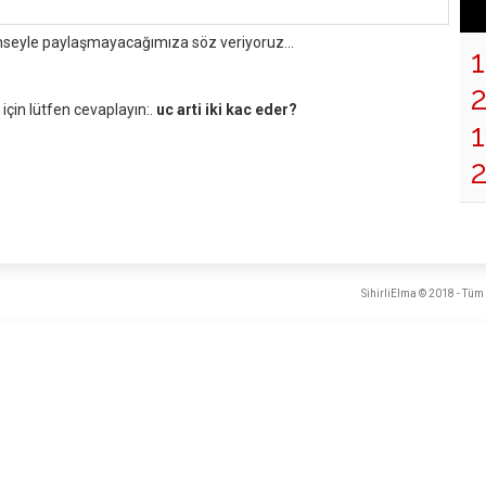
mseyle paylaşmayacağımıza söz veriyoruz...
çin lütfen cevaplayın:.
uc arti iki kac eder?
1
SihirliElma © 2018 - Tüm 