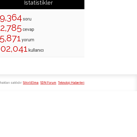
İstatistikler
19,364
soru
22,785
cevap
5,871
yorum
202,041
kullanıcı
hakları saklıdır
SihirliElma
SDN Forum
Teknoloji Haberleri