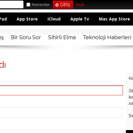
Remember
Kayıt
Pad
App Store
iCloud
Apple Tv
Mac App Store
ış
Bir Soru Sor
Sihirli Elma
Teknoloji Haberleri
dı
Ho
Si
kı
so
De