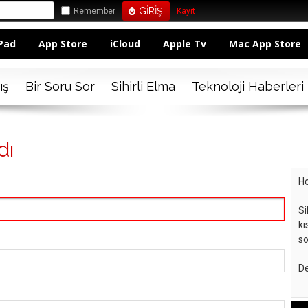
Remember
Kayıt
Pad
App Store
iCloud
Apple Tv
Mac App Store
ış
Bir Soru Sor
Sihirli Elma
Teknoloji Haberleri
dı
Ho
Si
kı
so
De