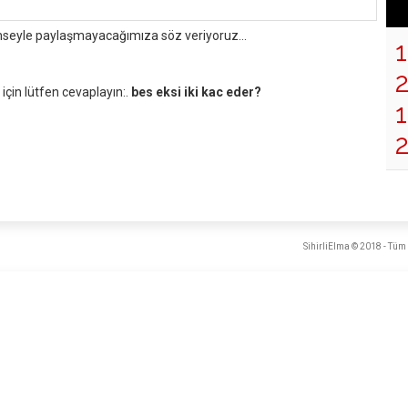
mseyle paylaşmayacağımıza söz veriyoruz...
çin lütfen cevaplayın:.
bes eksi iki kac eder?
1
2
SihirliElma © 2018 - Tüm 