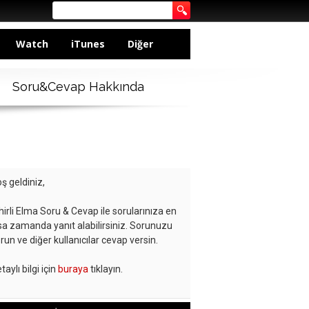
Watch
iTunes
Diğer
Soru&Cevap Hakkında
ş geldiniz,
hirli Elma Soru & Cevap ile sorularınıza en
sa zamanda yanıt alabilirsiniz. Sorunuzu
run ve diğer kullanıcılar cevap versin.
taylı bilgi için
buraya
tıklayın.