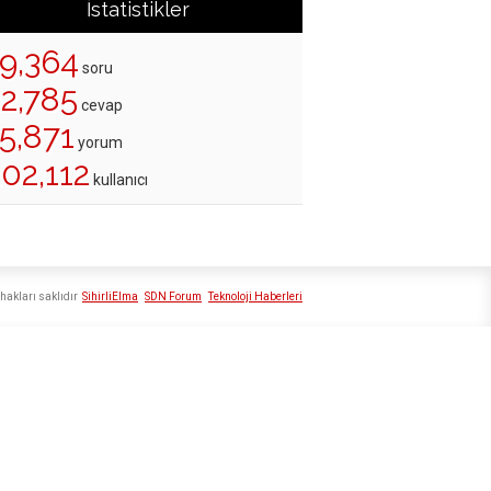
İstatistikler
19,364
soru
22,785
cevap
5,871
yorum
02,112
kullanıcı
hakları saklıdır
SihirliElma
SDN Forum
Teknoloji Haberleri