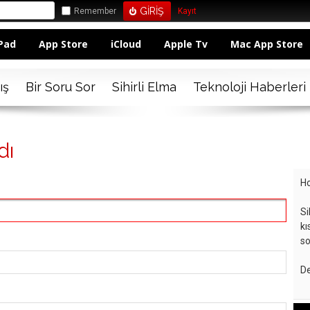
Remember
Kayıt
Pad
App Store
iCloud
Apple Tv
Mac App Store
ış
Bir Soru Sor
Sihirli Elma
Teknoloji Haberleri
dı
Ho
Si
kı
so
De