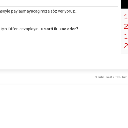
mseyle paylaşmayacağımıza söz veriyoruz...
çin lütfen cevaplayın:.
uc arti iki kac eder?
1
SihirliElma © 2018 - Tüm 