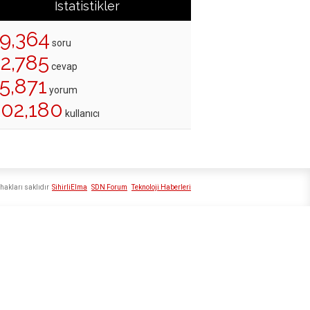
İstatistikler
19,364
soru
22,785
cevap
5,871
yorum
202,180
kullanıcı
hakları saklıdır
SihirliElma
SDN Forum
Teknoloji Haberleri