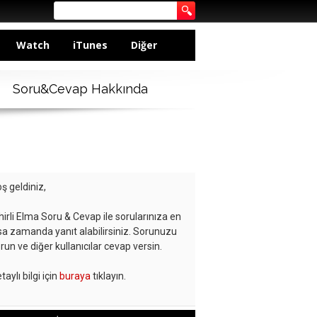
Watch
iTunes
Diğer
Soru&Cevap Hakkında
ş geldiniz,
hirli Elma Soru & Cevap ile sorularınıza en
sa zamanda yanıt alabilirsiniz. Sorunuzu
run ve diğer kullanıcılar cevap versin.
taylı bilgi için
buraya
tıklayın.