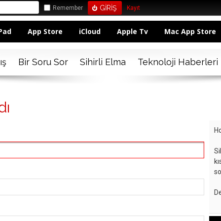
Remember
Kayıt
Pad
App Store
iCloud
Apple Tv
Mac App Store
ış
Bir Soru Sor
Sihirli Elma
Teknoloji Haberleri
dı
Ho
Si
kı
so
De