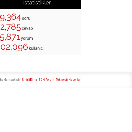
İstatistikler
19,364
soru
22,785
cevap
5,871
yorum
202,096
kullanıcı
hakları saklıdır
SihirliElma
SDN Forum
Teknoloji Haberleri