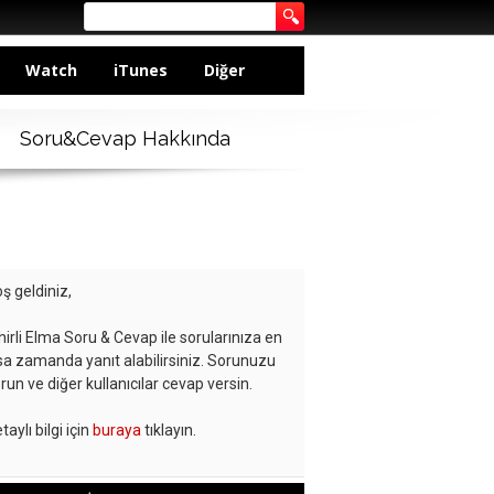
Watch
iTunes
Diğer
Soru&Cevap Hakkında
ş geldiniz,
hirli Elma Soru & Cevap ile sorularınıza en
sa zamanda yanıt alabilirsiniz. Sorunuzu
run ve diğer kullanıcılar cevap versin.
taylı bilgi için
buraya
tıklayın.