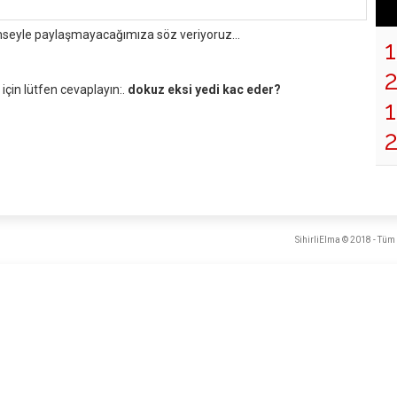
mseyle paylaşmayacağımıza söz veriyoruz...
çin lütfen cevaplayın:.
dokuz eksi yedi kac eder?
1
SihirliElma © 2018 - Tüm 