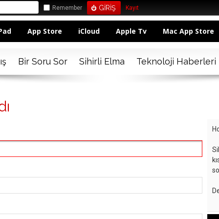
Remember
Kayıt
Pad
App Store
iCloud
Apple Tv
Mac App Store
ış
Bir Soru Sor
Sihirli Elma
Teknoloji Haberleri
dı
Ho
Si
kı
so
De