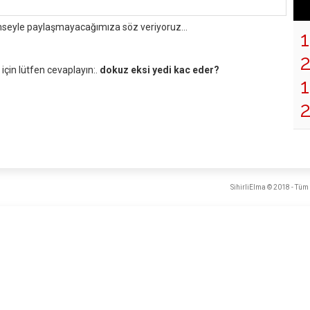
mseyle paylaşmayacağımıza söz veriyoruz...
çin lütfen cevaplayın:.
dokuz eksi yedi kac eder?
1
SihirliElma © 2018 - Tüm 