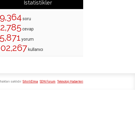
İstatistikler
19,364
soru
22,785
cevap
5,871
yorum
202,267
kullanıcı
hakları saklıdır
SihirliElma
SDN Forum
Teknoloji Haberleri