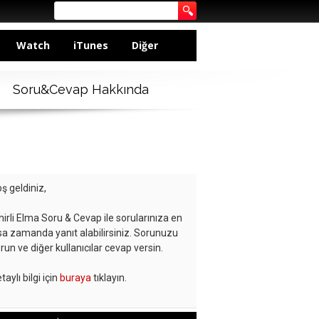
Watch
iTunes
Diğer
Soru&Cevap Hakkında
ş geldiniz,
hirli Elma Soru & Cevap ile sorularınıza en
sa zamanda yanıt alabilirsiniz. Sorunuzu
run ve diğer kullanıcılar cevap versin.
taylı bilgi için
buraya
tıklayın.