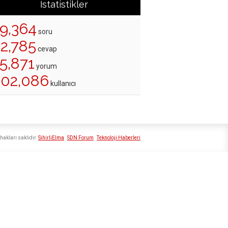
İstatistikler
19,364
soru
22,785
cevap
5,871
yorum
202,086
kullanıcı
hakları saklıdır
SihirliElma
SDN Forum
Teknoloji Haberleri