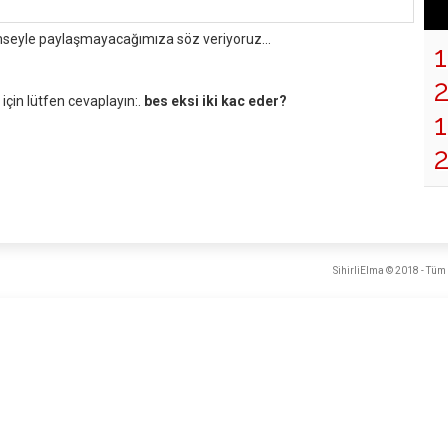
mseyle paylaşmayacağımıza söz veriyoruz...
çin lütfen cevaplayın:.
bes eksi iki kac eder?
1
SihirliElma © 2018 - Tüm 