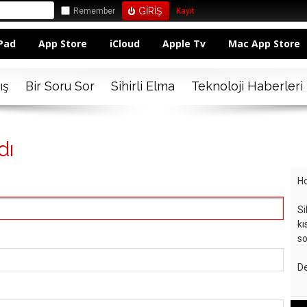
Remember
Kayıt
Pad
App Store
iCloud
Apple Tv
Mac App Store
ış
Bir Soru Sor
Sihirli Elma
Teknoloji Haberleri
dı
Ho
Si
kı
so
De