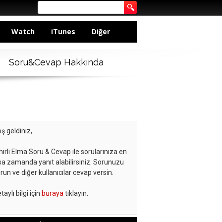
Watch
iTunes
Diğer
Soru&Cevap Hakkında
ş geldiniz,
hirli Elma Soru & Cevap ile sorularınıza en
sa zamanda yanıt alabilirsiniz. Sorunuzu
run ve diğer kullanıcılar cevap versin.
taylı bilgi için
buraya
tıklayın.