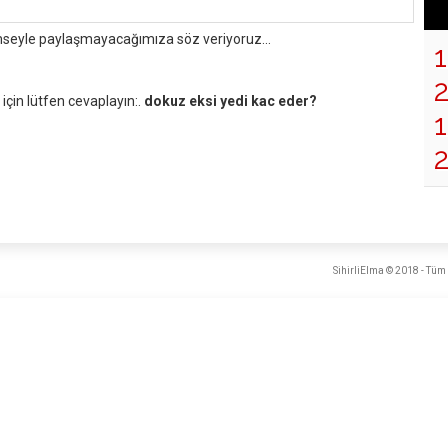
mseyle paylaşmayacağımıza söz veriyoruz...
çin lütfen cevaplayın:.
dokuz eksi yedi kac eder?
1
SihirliElma © 2018 - Tüm 