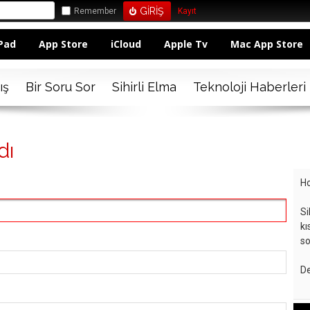
Remember
Kayıt
Pad
App Store
iCloud
Apple Tv
Mac App Store
ış
Bir Soru Sor
Sihirli Elma
Teknoloji Haberleri
dı
Ho
Si
kı
so
De