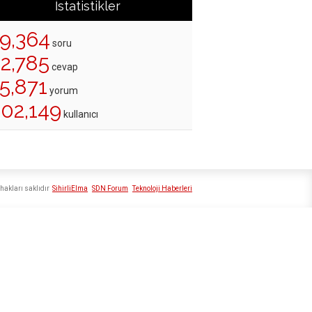
İstatistikler
19,364
soru
22,785
cevap
5,871
yorum
202,149
kullanıcı
hakları saklıdır
SihirliElma
SDN Forum
Teknoloji Haberleri