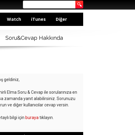
Watch
iTunes
Diğer
Soru&Cevap Hakkında
ş geldiniz,
hirli Elma Soru & Cevap ile sorularınıza en
sa zamanda yanıt alabilirsiniz. Sorunuzu
run ve diğer kullanıcılar cevap versin.
taylı bilgi için
buraya
tıklayın.