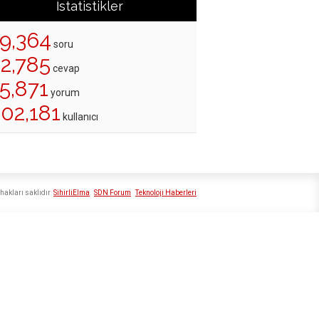
İstatistikler
19,364
soru
22,785
cevap
5,871
yorum
202,181
kullanıcı
hakları saklıdır
SihirliElma
SDN Forum
Teknoloji Haberleri