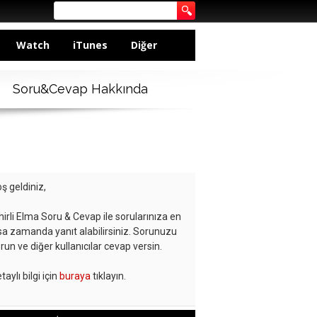
Watch
iTunes
Diğer
Soru&Cevap Hakkında
ş geldiniz,
hirli Elma Soru & Cevap ile sorularınıza en
sa zamanda yanıt alabilirsiniz. Sorunuzu
run ve diğer kullanıcılar cevap versin.
taylı bilgi için
buraya
tıklayın.