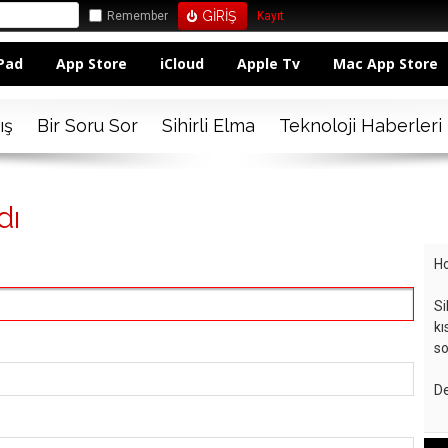
Remember
Kayıt
Pad
App Store
iCloud
Apple Tv
Mac App Store
ış
Bir Soru Sor
Sihirli Elma
Teknoloji Haberleri
dı
Ho
Si
kı
so
De