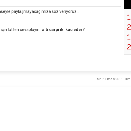
mseyle paylaşmayacağımıza söz veriyoruz...
çin lütfen cevaplayın:.
alti carpi iki kac eder?
1
SihirliElma © 2018 - Tüm 