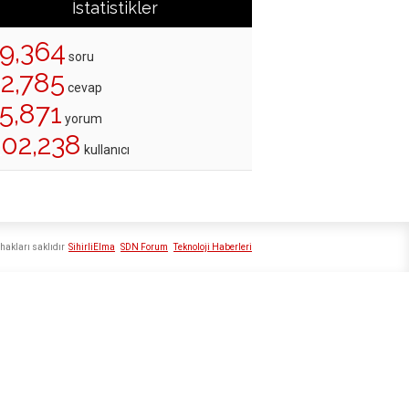
İstatistikler
19,364
soru
22,785
cevap
5,871
yorum
202,238
kullanıcı
hakları saklıdır
SihirliElma
SDN Forum
Teknoloji Haberleri