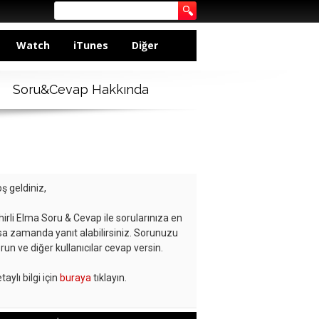
Watch
iTunes
Diğer
Soru&Cevap Hakkında
ş geldiniz,
hirli Elma Soru & Cevap ile sorularınıza en
sa zamanda yanıt alabilirsiniz. Sorunuzu
run ve diğer kullanıcılar cevap versin.
taylı bilgi için
buraya
tıklayın.