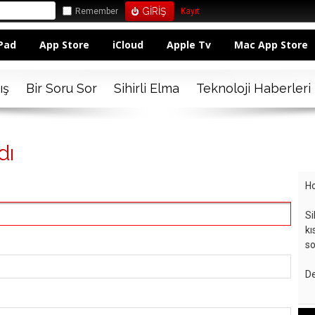
Remember
Kayıt
Pad
App Store
iCloud
Apple Tv
Mac App Store
ış
Bir Soru Sor
Sihirli Elma
Teknoloji Haberleri
dı
Ho
Si
kı
so
De