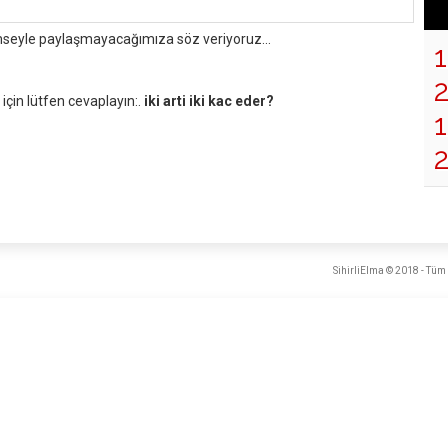
mseyle paylaşmayacağımıza söz veriyoruz...
çin lütfen cevaplayın:.
iki arti iki kac eder?
1
SihirliElma © 2018 - Tüm 