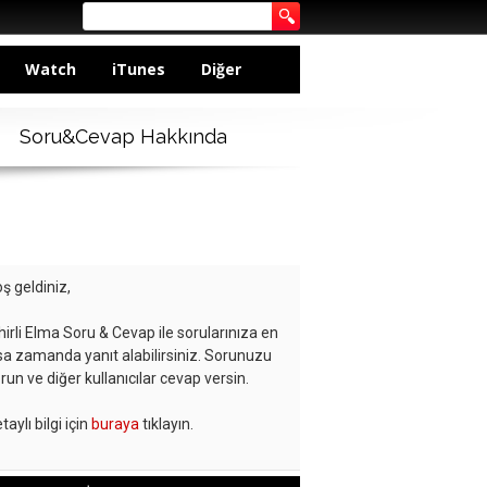
Watch
iTunes
Diğer
Soru&Cevap Hakkında
ş geldiniz,
hirli Elma Soru & Cevap ile sorularınıza en
sa zamanda yanıt alabilirsiniz. Sorunuzu
run ve diğer kullanıcılar cevap versin.
taylı bilgi için
buraya
tıklayın.