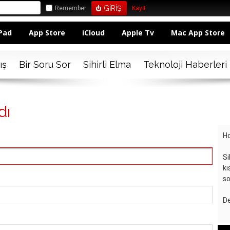
Remember
Kayıt
Pad
App Store
iCloud
Apple Tv
Mac App Store
ış
Bir Soru Sor
Sihirli Elma
Teknoloji Haberleri
dı
Ho
Si
kı
so
De