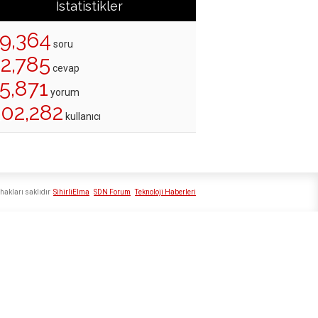
İstatistikler
19,364
soru
22,785
cevap
5,871
yorum
202,282
kullanıcı
hakları saklıdır
SihirliElma
SDN Forum
Teknoloji Haberleri