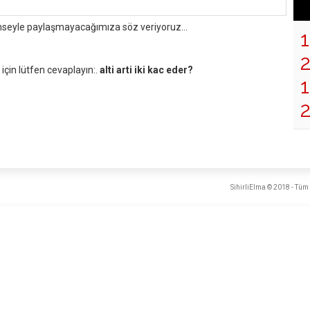
mseyle paylaşmayacağımıza söz veriyoruz...
çin lütfen cevaplayın:.
alti arti iki kac eder?
1
SihirliElma © 2018 - Tüm 