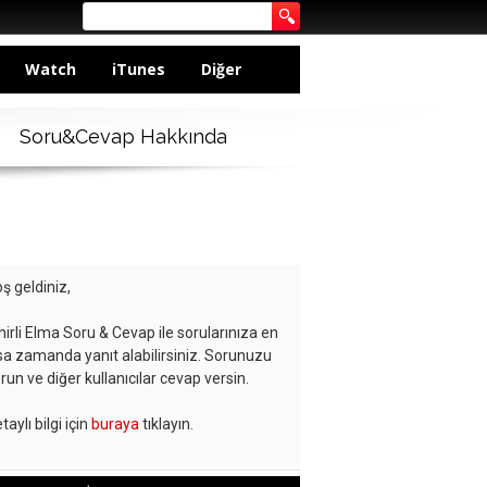
Watch
iTunes
Diğer
Soru&Cevap Hakkında
ş geldiniz,
hirli Elma Soru & Cevap ile sorularınıza en
sa zamanda yanıt alabilirsiniz. Sorunuzu
run ve diğer kullanıcılar cevap versin.
taylı bilgi için
buraya
tıklayın.