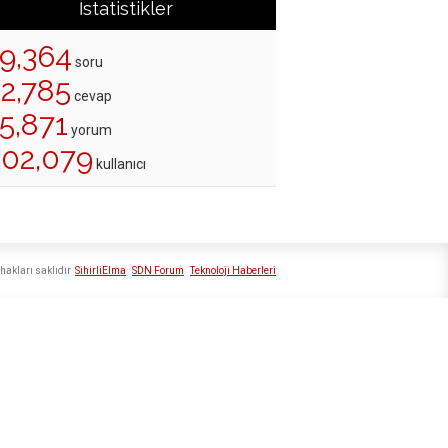
İstatistikler
19,364
soru
22,785
cevap
5,871
yorum
202,079
kullanıcı
hakları saklıdır
SihirliElma
SDN Forum
Teknoloji Haberleri