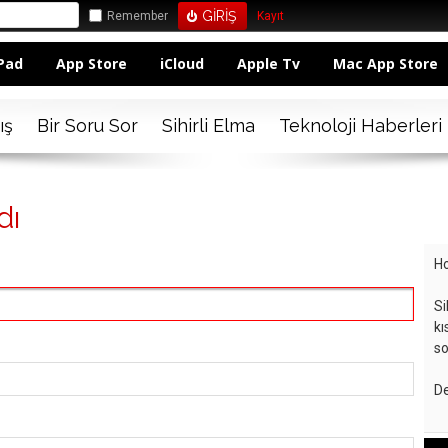
Remember
Kayıt
Pad
App Store
iCloud
Apple Tv
Mac App Store
ış
Bir Soru Sor
Sihirli Elma
Teknoloji Haberleri
dı
Ho
Si
kı
so
De