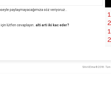
mseyle paylaşmayacağımıza söz veriyoruz...
çin lütfen cevaplayın:.
alti arti iki kac eder?
1
SihirliElma © 2018 - Tüm 