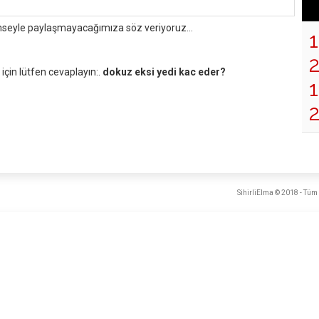
mseyle paylaşmayacağımıza söz veriyoruz...
çin lütfen cevaplayın:.
dokuz eksi yedi kac eder?
1
SihirliElma © 2018 - Tüm 