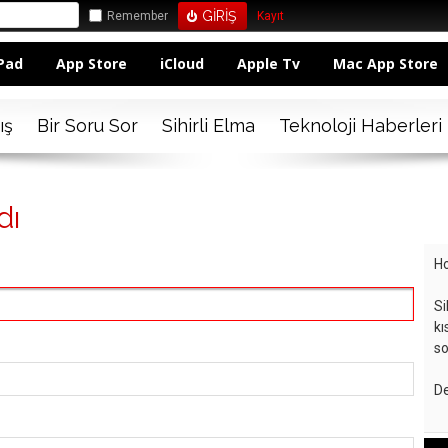
Remember
Kayıt
Pad
App Store
iCloud
Apple Tv
Mac App Store
ış
Bir Soru Sor
Sihirli Elma
Teknoloji Haberleri
dı
Ho
Si
kı
so
De