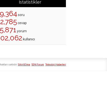
İstatistikler
19,364
soru
22,785
cevap
5,871
yorum
202,062
kullanıcı
hakları saklıdır
SihirliElma
SDN Forum
Teknoloji Haberleri