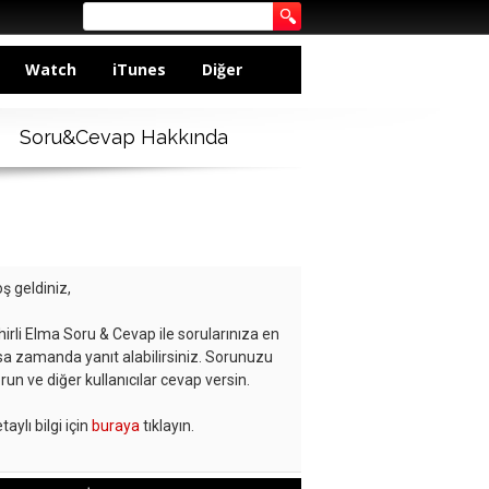
Watch
iTunes
Diğer
Soru&Cevap Hakkında
ş geldiniz,
hirli Elma Soru & Cevap ile sorularınıza en
sa zamanda yanıt alabilirsiniz. Sorunuzu
run ve diğer kullanıcılar cevap versin.
taylı bilgi için
buraya
tıklayın.