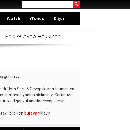
Watch
iTunes
Diğer
Soru&Cevap Hakkında
ş geldiniz,
hirli Elma Soru & Cevap ile sorularınıza en
sa zamanda yanıt alabilirsiniz. Sorunuzu
run ve diğer kullanıcılar cevap versin.
taylı bilgi için
buraya
tıklayın.