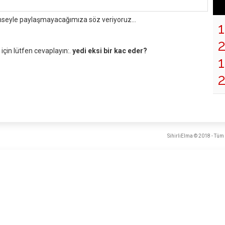
mseyle paylaşmayacağımıza söz veriyoruz...
çin lütfen cevaplayın:.
yedi eksi bir kac eder?
1
SihirliElma © 2018 - Tüm 