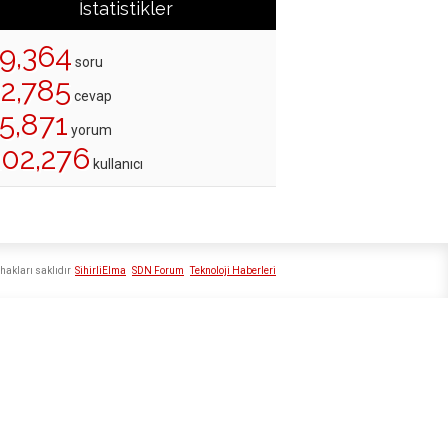
İstatistikler
19,364
soru
22,785
cevap
5,871
yorum
202,276
kullanıcı
hakları saklıdır
SihirliElma
SDN Forum
Teknoloji Haberleri