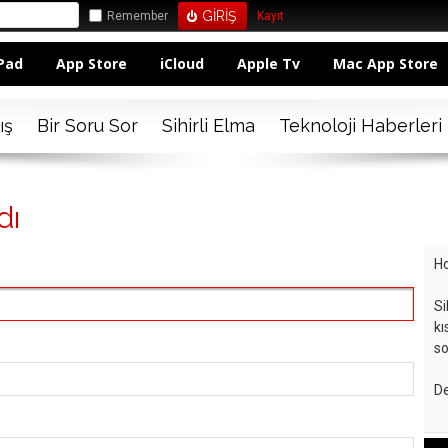
Remember
Kayıt
Pad
App Store
iCloud
Apple Tv
Mac App Store
ış
Bir Soru Sor
Sihirli Elma
Teknoloji Haberleri
dı
Ho
Si
kı
so
De