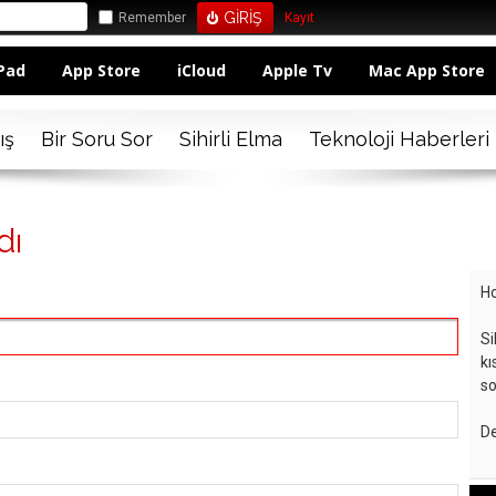
Remember
Kayıt
Pad
App Store
iCloud
Apple Tv
Mac App Store
ış
Bir Soru Sor
Sihirli Elma
Teknoloji Haberleri
dı
Ho
Si
kı
so
De