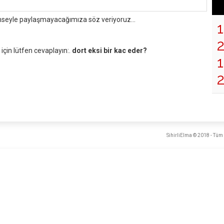
mseyle paylaşmayacağımıza söz veriyoruz...
çin lütfen cevaplayın:.
dort eksi bir kac eder?
1
SihirliElma © 2018 - Tüm 