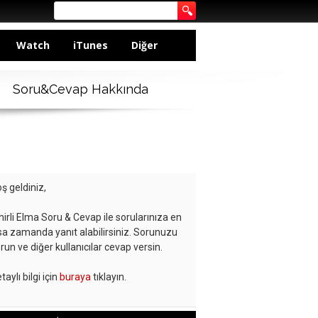
Watch
iTunes
Diğer
Soru&Cevap Hakkında
ş geldiniz,
hirli Elma Soru & Cevap ile sorularınıza en
sa zamanda yanıt alabilirsiniz. Sorunuzu
run ve diğer kullanıcılar cevap versin.
taylı bilgi için
buraya
tıklayın.