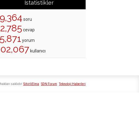
İstatistikler
19,364
soru
22,785
cevap
5,871
yorum
202,067
kullanıcı
hakları saklıdır
SihirliElma
SDN Forum
Teknoloji Haberleri