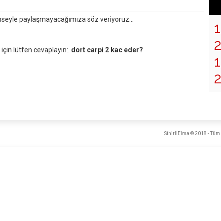
mseyle paylaşmayacağımıza söz veriyoruz...
çin lütfen cevaplayın:.
dort carpi 2 kac eder?
1
SihirliElma © 2018 - Tüm 