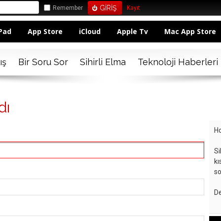
Remember
Kayıt
Pad
App Store
iCloud
Apple Tv
Mac App Store
ış
Bir Soru Sor
Sihirli Elma
Teknoloji Haberleri
dı
Ho
Si
kı
so
De