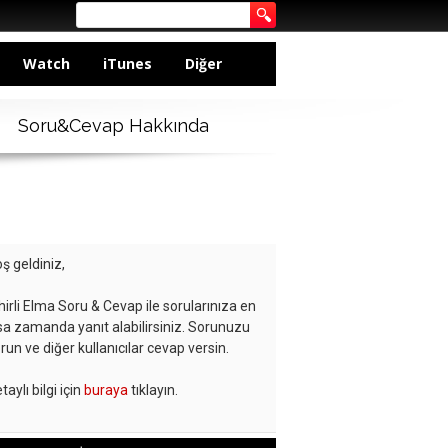
Watch
iTunes
Diğer
Soru&Cevap Hakkında
ş geldiniz,
hirli Elma Soru & Cevap ile sorularınıza en
sa zamanda yanıt alabilirsiniz. Sorunuzu
run ve diğer kullanıcılar cevap versin.
taylı bilgi için
buraya
tıklayın.