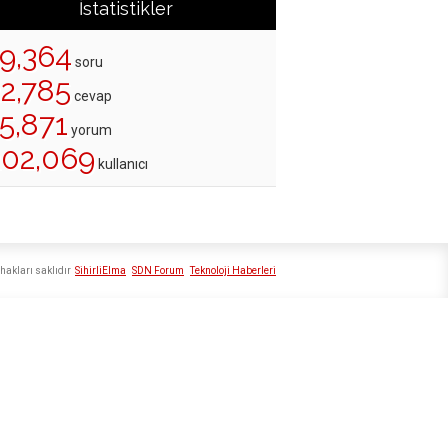
İstatistikler
19,364
soru
22,785
cevap
5,871
yorum
202,069
kullanıcı
hakları saklıdır
SihirliElma
SDN Forum
Teknoloji Haberleri