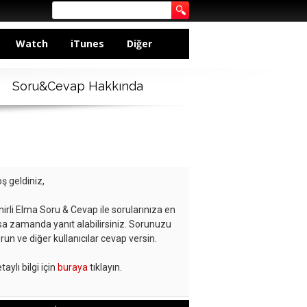
Watch
iTunes
Diğer
Soru&Cevap Hakkında
ş geldiniz,
hirli Elma Soru & Cevap ile sorularınıza en
sa zamanda yanıt alabilirsiniz. Sorunuzu
run ve diğer kullanıcılar cevap versin.
taylı bilgi için
buraya
tıklayın.