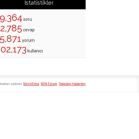
İstatistikler
19,364
soru
22,785
cevap
5,871
yorum
202,173
kullanıcı
hakları saklıdır
SihirliElma
SDN Forum
Teknoloji Haberleri