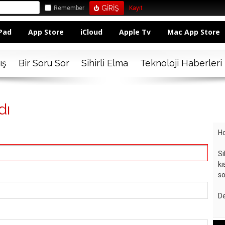
Remember
Kayıt
Pad
App Store
iCloud
Apple Tv
Mac App Store
ış
Bir Soru Sor
Sihirli Elma
Teknoloji Haberleri
dı
Ho
Si
kı
so
De