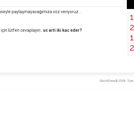
mseyle paylaşmayacağımıza söz veriyoruz...
çin lütfen cevaplayın:.
uc arti iki kac eder?
1
SihirliElma © 2018 - Tüm 