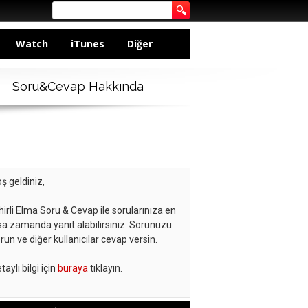
Watch
iTunes
Diğer
Soru&Cevap Hakkında
ş geldiniz,
hirli Elma Soru & Cevap ile sorularınıza en
sa zamanda yanıt alabilirsiniz. Sorunuzu
run ve diğer kullanıcılar cevap versin.
taylı bilgi için
buraya
tıklayın.