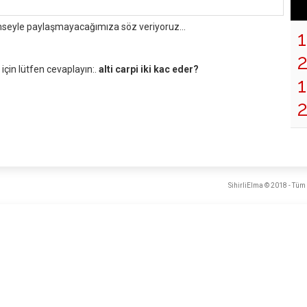
mseyle paylaşmayacağımıza söz veriyoruz...
çin lütfen cevaplayın:.
alti carpi iki kac eder?
1
SihirliElma © 2018 - Tüm 