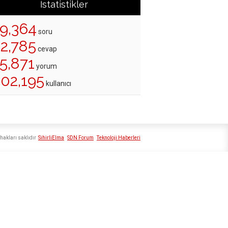
İstatistikler
19,364
soru
22,785
cevap
5,871
yorum
202,195
kullanıcı
hakları saklıdır
SihirliElma
SDN Forum
Teknoloji Haberleri