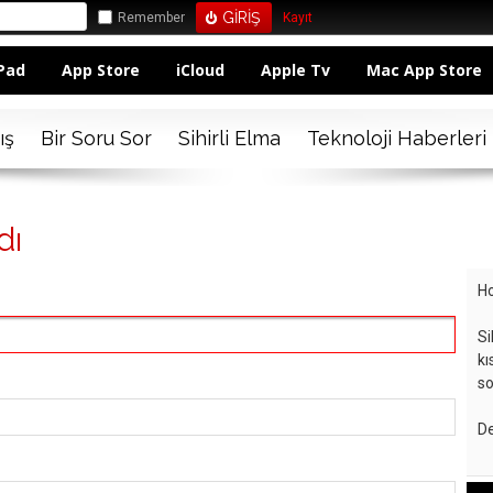
Remember
Kayıt
Pad
App Store
iCloud
Apple Tv
Mac App Store
ış
Bir Soru Sor
Sihirli Elma
Teknoloji Haberleri
dı
Ho
Si
kı
so
De