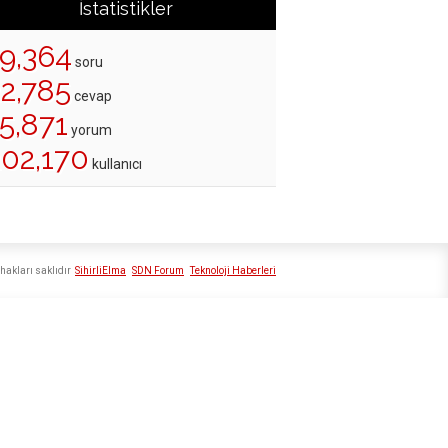
İstatistikler
19,364
soru
22,785
cevap
5,871
yorum
202,170
kullanıcı
hakları saklıdır
SihirliElma
SDN Forum
Teknoloji Haberleri