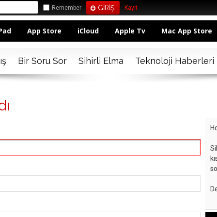
Remember
Kayıt
Pad
App Store
iCloud
Apple Tv
Mac App Store
ış
Bir Soru Sor
Sihirli Elma
Teknoloji Haberleri
dı
Ho
Si
kı
so
De