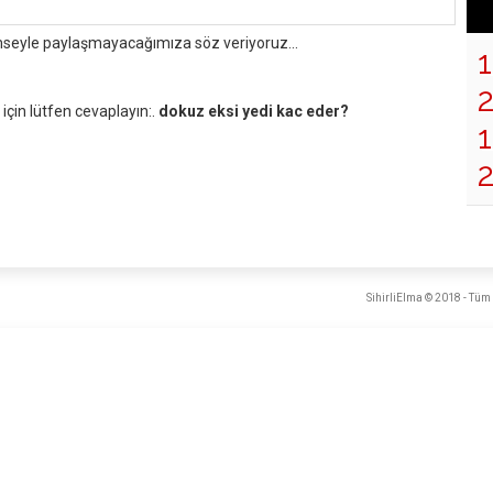
mseyle paylaşmayacağımıza söz veriyoruz...
çin lütfen cevaplayın:.
dokuz eksi yedi kac eder?
1
SihirliElma © 2018 - Tüm 