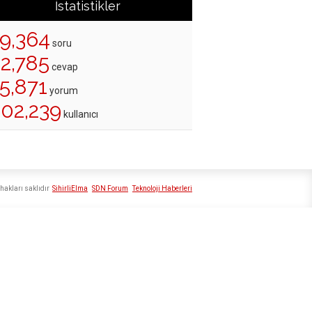
İstatistikler
19,364
soru
22,785
cevap
5,871
yorum
202,239
kullanıcı
hakları saklıdır
SihirliElma
SDN Forum
Teknoloji Haberleri