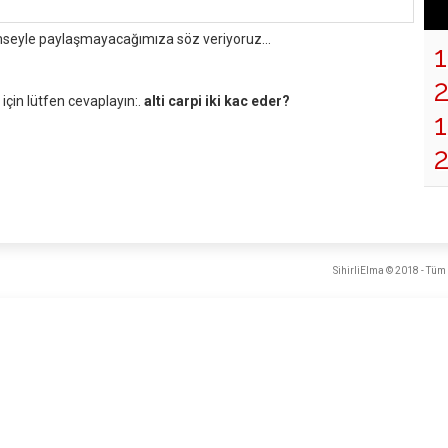
mseyle paylaşmayacağımıza söz veriyoruz...
çin lütfen cevaplayın:.
alti carpi iki kac eder?
1
SihirliElma © 2018 - Tüm 