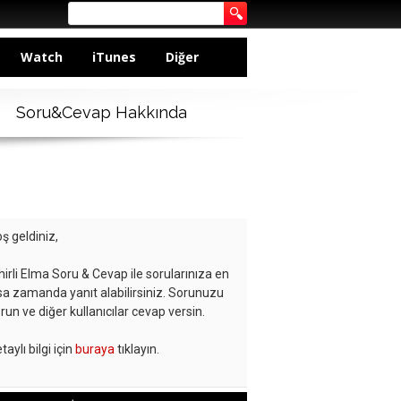
Watch
iTunes
Diğer
Soru&Cevap Hakkında
ş geldiniz,
hirli Elma Soru & Cevap ile sorularınıza en
sa zamanda yanıt alabilirsiniz. Sorunuzu
run ve diğer kullanıcılar cevap versin.
taylı bilgi için
buraya
tıklayın.