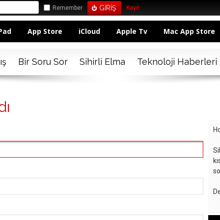
Remember
Kayıt
Pad
App Store
iCloud
Apple Tv
Mac App Store
ış
Bir Soru Sor
Sihirli Elma
Teknoloji Haberleri
dı
Ho
Si
kı
so
De