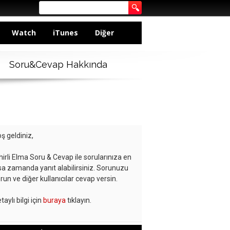
Watch
iTunes
Diğer
Soru&Cevap Hakkında
ş geldiniz,
hirli Elma Soru & Cevap ile sorularınıza en
sa zamanda yanıt alabilirsiniz. Sorunuzu
run ve diğer kullanıcılar cevap versin.
taylı bilgi için
buraya
tıklayın.