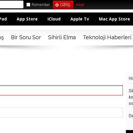
Remember
Kayıt
Pad
App Store
iCloud
Apple Tv
Mac App Store
ış
Bir Soru Sor
Sihirli Elma
Teknoloji Haberleri
Ho
Si
kı
so
De