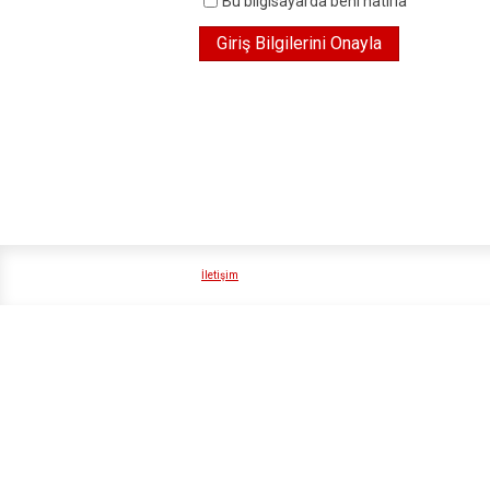
Bu bilgisayarda beni hatırla
İletişim