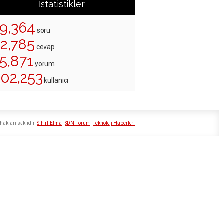
İstatistikler
19,364
soru
22,785
cevap
5,871
yorum
202,253
kullanıcı
hakları saklıdır
SihirliElma
SDN Forum
Teknoloji Haberleri