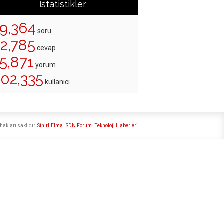
İstatistikler
19,364
soru
22,785
cevap
5,871
yorum
202,335
kullanıcı
hakları saklıdır
SihirliElma
SDN Forum
Teknoloji Haberleri