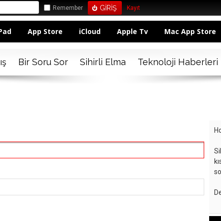
Remember
Kayıt
Pad
App Store
iCloud
Apple Tv
Mac App Store
ış
Bir Soru Sor
Sihirli Elma
Teknoloji Haberleri
Ho
Si
kı
so
De