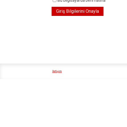
Bu bilgisayarda beni hatırla
İletişim