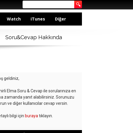
Watch
iTunes
Diğer
Soru&Cevap Hakkında
ş geldiniz,
hirli Elma Soru & Cevap ile sorularınıza en
sa zamanda yanıt alabilirsiniz. Sorunuzu
run ve diğer kullanıcılar cevap versin.
taylı bilgi için
buraya
tıklayın.