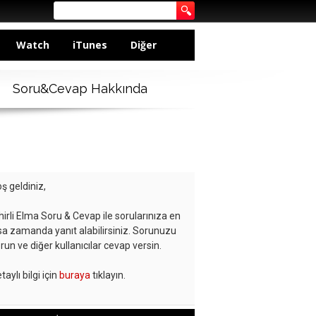
Watch
iTunes
Diğer
Soru&Cevap Hakkında
ş geldiniz,
hirli Elma Soru & Cevap ile sorularınıza en
sa zamanda yanıt alabilirsiniz. Sorunuzu
run ve diğer kullanıcılar cevap versin.
taylı bilgi için
buraya
tıklayın.