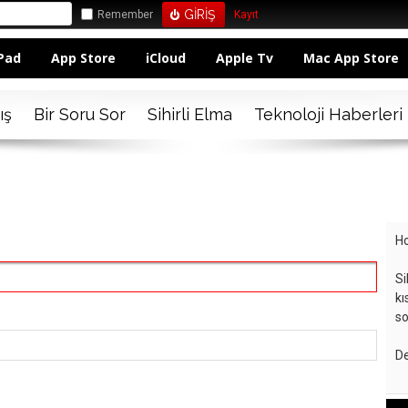
Remember
Kayıt
Pad
App Store
iCloud
Apple Tv
Mac App Store
ış
Bir Soru Sor
Sihirli Elma
Teknoloji Haberleri
Ho
Si
kı
so
De