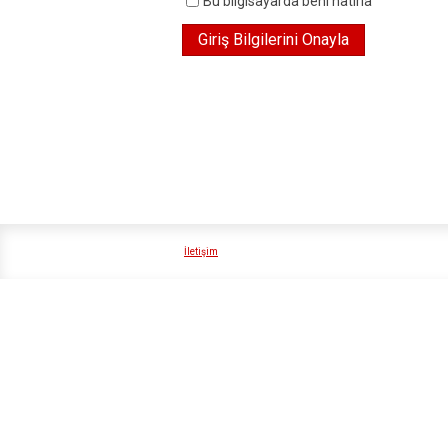
Bu bilgisayarda beni hatırla
İletişim