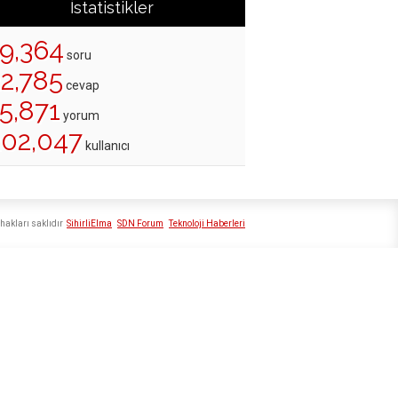
İstatistikler
19,364
soru
22,785
cevap
5,871
yorum
202,047
kullanıcı
hakları saklıdır
SihirliElma
SDN Forum
Teknoloji Haberleri