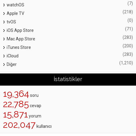
(7)
watchOS
(218)
Apple TV
(0)
tvOS
(71)
iOS App Store
(283)
Mac App Store
(200)
iTunes Store
(283)
iCloud
(1,210)
Diğer
İstatistikler
19,364
soru
22,785
cevap
15,871
yorum
202,047
kullanıcı