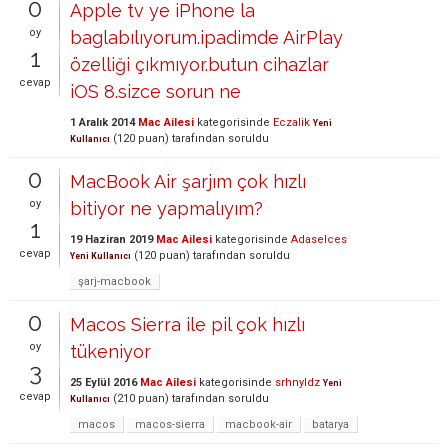
0
Apple tv ye iPhone la
oy
baglabılıyorum.ipadimde AirPlay
1
özelliği çıkmıyor.butun cihazlar
cevap
iOS 8.sizce sorun ne
1 Aralık 2014
Mac Ailesi
kategorisinde
Eczalik
Yeni
(
120
puan)
tarafından
soruldu
Kullanıcı
0
MacBook Air şarjım çok hızlı
oy
bitiyor ne yapmalıyım?
1
19 Haziran 2019
Mac Ailesi
kategorisinde
Adaselces
cevap
(
120
puan)
tarafından
soruldu
Yeni Kullanıcı
şarj-macbook
0
Macos Sierra ile pil çok hızlı
oy
tükeniyor
3
25 Eylül 2016
Mac Ailesi
kategorisinde
srhnyldz
Yeni
cevap
(
210
puan)
tarafından
soruldu
Kullanıcı
macos
macos-sierra
macbook-air
batarya