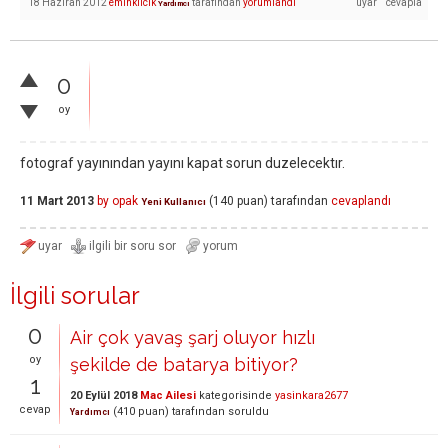
18 Haziran 2012
eminkilcik
tarafından
yorumlandı
Yardımcı
0
oy
fotograf yayınından yayını kapat sorun duzelecektır.
11 Mart 2013
by opak
(
140
puan)
tarafından
cevaplandı
Yeni Kullanıcı
İlgili sorular
0
Air çok yavaş şarj oluyor hızlı
oy
şekilde de batarya bitiyor?
1
20 Eylül 2018
Mac Ailesi
kategorisinde
yasinkara2677
cevap
(
410
puan)
tarafından
soruldu
Yardımcı