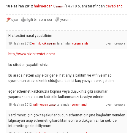
18 Haziran 2012
halimercan
(
14,710
puan)
tarafından
cevaplandı
Uzman
Hız testini nasıl yapabilirim
18 Haziran 2012
eminkilcik
tarafından
yorumlandı
Yardımcı
http://www.hizinitestet.com/
bu siteden yapabilirsiniz.
bu arada netten şöyle bir genel hatlarıyla baktım ve wifi ve imac
uyumunun biraz sıkıntılı olduğuna dair bi kaç yazıya denk geldim.
eğer ethernet kablonuzla kopma veya düşük hız gibi sorunlar
yaşamazsanız zaten kablo ile kullanmanızı tavsiye ederim.
18 Haziran 2012
halimercan
tarafından
yorumlandı
Uzman
Yardımınız için çok teşekürler bugün ethernet girişine bağladım yeniden
bilgisayarı açıp etherneti çıkardıktan sonra oldukça hızlı bir şekilde
internette gezinebiliyorum