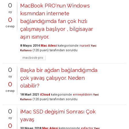
0
MacBook PRO'nun Windows
oy
kısmından internete
0
bağlandığımda fan çok hızlı
cevap
çalışmaya başlıyor , bilgisayar
aşırı ısınıyor.
8 Mayıs 2014
Mac Ailesi
kategorisinde
nurseli
Yeni
(
120
puan)
tarafından
soruldu
Kullanıcı
macbook-pro
0
Başka bir ağdan bağlandığımda
oy
çok yavaş çalışıyor. Neden
0
olabilir?
cevap
18 Mart 2021
iCloud
kategorisinde
emreyildirim
Yeni
(
120
puan)
tarafından
soruldu
Kullanıcı
0
iMac SSD değişimi Sonrası Çok
oy
yavaş
0
30 Nisan 2018
Mac Ailesi
kategorisinde
exfactor
Yeni