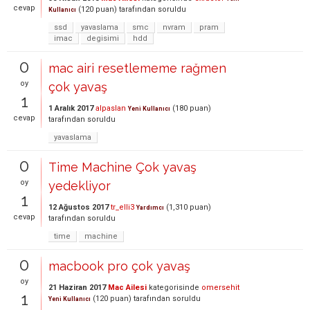
cevap
(
120
puan)
tarafından
soruldu
Kullanıcı
ssd
yavaslama
smc
nvram
pram
imac
degisimi
hdd
0
mac airi resetlememe rağmen
oy
çok yavaş
1
1 Aralık 2017
alpaslan
(
180
puan)
Yeni Kullanıcı
cevap
tarafından
soruldu
yavaslama
0
Time Machine Çok yavaş
oy
yedekliyor
1
12 Ağustos 2017
tr_elli3
(
1,310
puan)
Yardımcı
cevap
tarafından
soruldu
time
machine
0
macbook pro çok yavaş
oy
21 Haziran 2017
Mac Ailesi
kategorisinde
omersehit
1
(
120
puan)
tarafından
soruldu
Yeni Kullanıcı