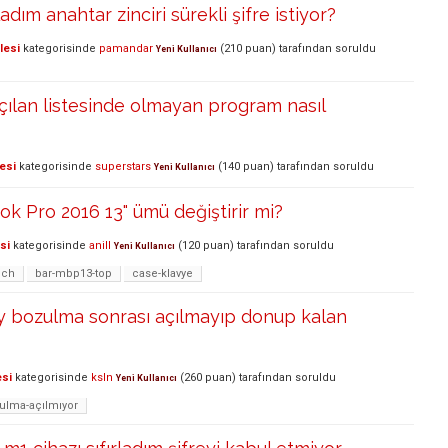
ladım anahtar zinciri sürekli şifre istiyor?
lesi
kategorisinde
pamandar
(
210
puan)
tarafından
soruldu
Yeni Kullanıcı
çılan listesinde olmayan program nasıl
esi
kategorisinde
superstars
(
140
puan)
tarafından
soruldu
Yeni Kullanıcı
 Pro 2016 13" ümü değiştirir mi?
si
kategorisinde
anill
(
120
puan)
tarafından
soruldu
Yeni Kullanıcı
uch
bar-mbp13-top
case-klavye
y bozulma sonrası açılmayıp donup kalan
esi
kategorisinde
ksln
(
260
puan)
tarafından
soruldu
Yeni Kullanıcı
lma-açılmıyor