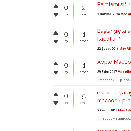
Parolamı sıfır
0
2
1 Haziran 2014
Mac Ai
oy
cevap
Başlangıçta a
0
1
kapatılır?
oy
cevap
22 Şubat 2016
Mac Ail
Apple MacBook
0
1
29 Ekim 2017
Mac Aile
oy
cevap
macbook
pro-to
ekranda yata
0
5
macbook pro
oy
cevap
7 Kasım 2015
Mac Ail
macbook-ekran-bozu