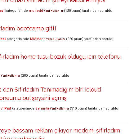
1 cihazı sıfırladım şifreyi kabul etmiyor
esi
kategorisinde
motredd
(
120
puan)
tarafından
soruldu
Yeni Kullanıcı
rladım bootcamp gitti
lesi
kategorisinde
MMMacit
(
220
puan)
tarafından
soruldu
Yeni Kullanıcı
ıfırladım home tusu bozuk oldugu ıcın telefonu
(
280
puan)
tarafından
soruldu
Yeni Kullanıcı
s dan Sıfırladım Tanımadığım biri icloud
honeumu bul şeysini açmış
 / iPad
kategorisinde
Senurita
(
310
puan)
tarafından
soruldu
Yeni Kullanıcı
reye bassam reklam çıkıyor modemi sıfırladım
ütfen yardım edin