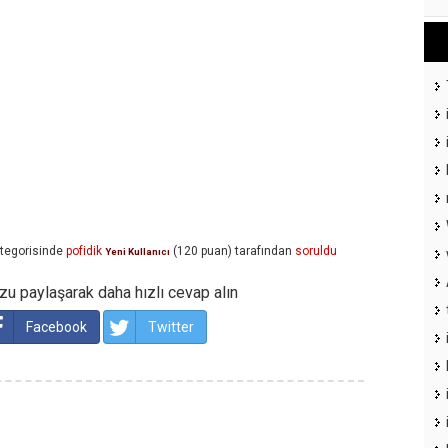
tegorisinde
pofidik
(
120
puan)
tarafından
soruldu
Yeni Kullanıcı
u paylaşarak daha hızlı cevap alın
Facebook
Twitter