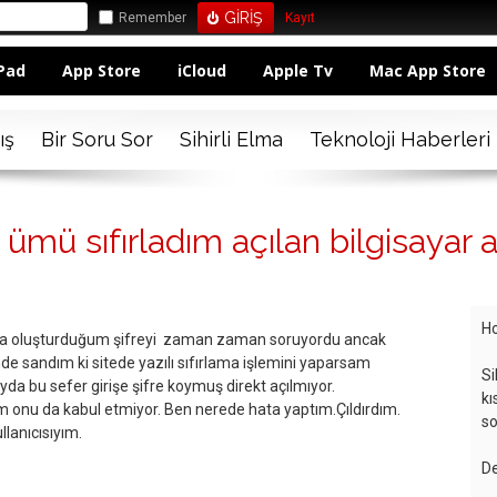
Remember
Kayıt
Pad
App Store
iCloud
Apple Tv
Mac App Store
ış
Bir Soru Sor
Sihirli Elma
Teknoloji Haberleri
ü sıfırladım açılan bilgisayar a
Ho
şta oluşturduğum şifreyi zaman zaman soruyordu ancak
de sandım ki sitede yazılı sıfırlama işlemini yaparsam
Si
yda bu sefer girişe şifre koymuş direkt açılmıyor.
kı
um onu da kabul etmiyor. Ben nerede hata yaptım.Çıldırdım.
so
llanıcısıyım.
De