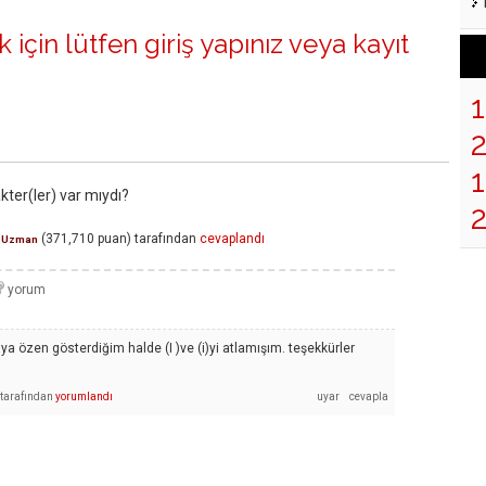
 için lütfen
giriş yapınız
veya
kayıt
1
kter(ler) var mıydı?
(
371,710
puan)
tarafından
cevaplandı
Uzman
a özen gösterdiğim halde (I )ve (i)yi atlamışım. teşekkürler
tarafından
yorumlandı