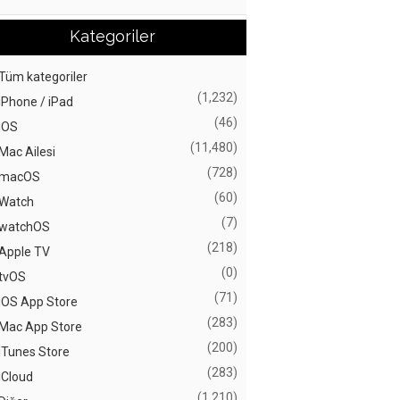
Kategoriler
Tüm kategoriler
(1,232)
iPhone / iPad
(46)
iOS
(11,480)
Mac Ailesi
(728)
macOS
(60)
Watch
(7)
watchOS
(218)
Apple TV
(0)
tvOS
(71)
iOS App Store
(283)
Mac App Store
(200)
iTunes Store
(283)
iCloud
(1,210)