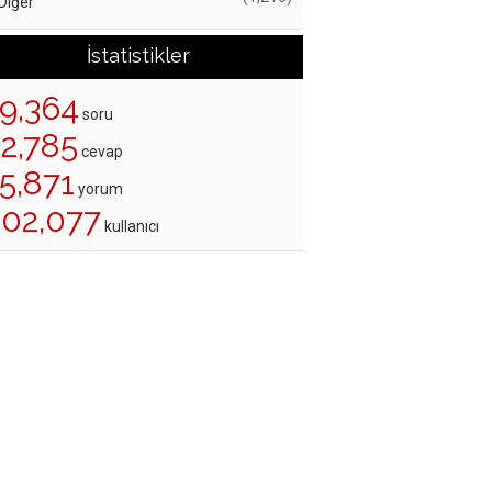
Diğer
İstatistikler
19,364
soru
22,785
cevap
5,871
yorum
202,077
kullanıcı