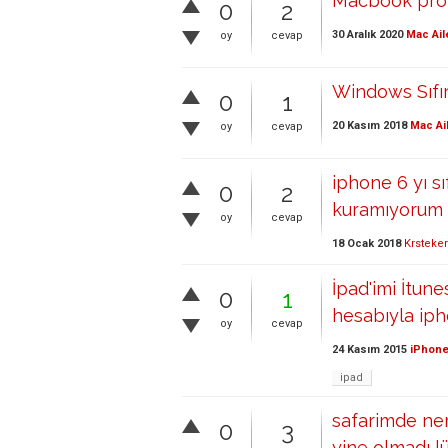
Macbook pro m
0
2
30 Aralık 2020
Mac Ail
oy
cevap
Windows Sıfı
0
1
20 Kasım 2018
Mac Ai
oy
cevap
iphone 6 yı s
0
2
kuramıyorum
oy
cevap
18 Ocak 2018
Krsteker
İpad'imi İtune
0
1
hesabıyla ip
oy
cevap
24 Kasım 2015
iPhone
ipad
safarimde ne
0
3
yine olmadı l