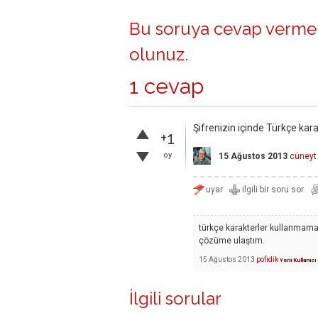
Bu soruya cevap vermek
olunuz
.
1 cevap
Şifrenizin içinde Türkçe kara
+1
oy
15 Ağustos 2013
cüneyt
türkçe karakterler kullanmamay
çözüme ulaştım.
15 Ağustos 2013
pofidik
Yeni Kullanıcı
İlgili sorular