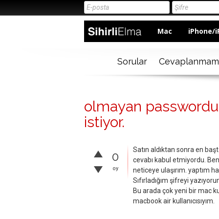
Mac
iPhone/i
Sorular
Cevaplanmam
olmayan passwordu üm
istiyor.
Satın aldıktan sonra en ba
0
cevabı kabul etmiyordu. Ben
oy
neticeye ulaşırım. yaptım ha
Sıfırladığım şifreyi yazıyor
Bu arada çok yeni bir mac ku
macbook air kullanıcısıyım.