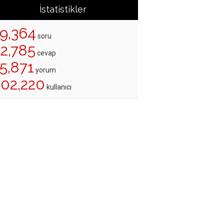
İstatistikler
19,364
soru
22,785
cevap
5,871
yorum
202,220
kullanıcı