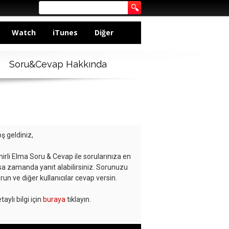
Watch
iTunes
Diğer
Soru&Cevap Hakkında
ş geldiniz,
hirli Elma Soru & Cevap ile sorularınıza en
sa zamanda yanıt alabilirsiniz. Sorunuzu
run ve diğer kullanıcılar cevap versin.
taylı bilgi için
buraya
tıklayın.