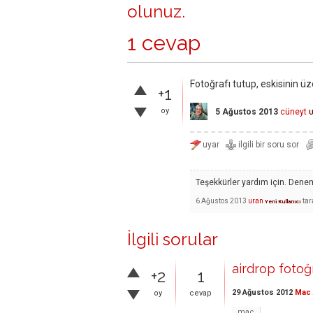
olunuz
.
1 cevap
Fotoğrafı tutup, eskisinin üz
+1
oy
5 Ağustos 2013
cüneyt
Teşekkürler yardım için. Dene
6 Ağustos 2013
uran
tar
Yeni Kullanıcı
İlgili sorular
airdrop fotoğra
+2
1
29 Ağustos 2012
Mac 
oy
cevap
mac