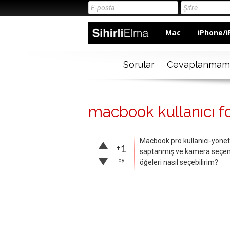
Mac
iPhone/i
Sorular
Cevaplanmam
macbook kullanıcı fot
Macbook pro kullanıcı-yöneti
+1
saptanmış ve kamera seçene
oy
öğeleri nasıl seçebilirim?