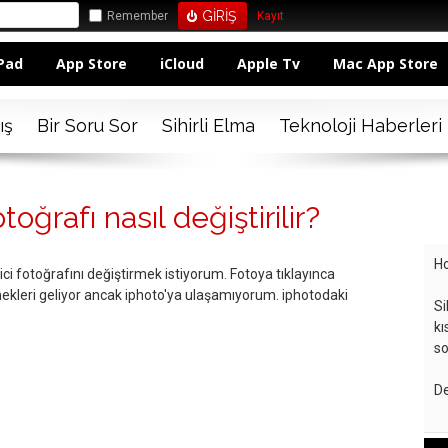
Remember
Kayıt
Pad
App Store
iCloud
Apple Tv
Mac App Store
ış
Bir Soru Sor
Sihirli Elma
Teknoloji Haberleri
oğrafı nasıl değiştirilir?
Ho
ci fotoğrafını değiştirmek istiyorum. Fotoya tıklayınca
kleri geliyor ancak iphoto'ya ulaşamıyorum. iphotodaki
Si
kı
so
De