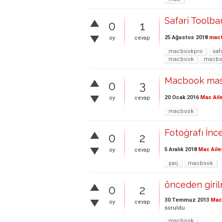
Safari Toolbar 
0
1
25 Ağustos 2018
mac
oy
cevap
macbookpro
saf
macbook
macboo
Macbook masa
0
3
20 Ocak 2016
Mac Ail
oy
cevap
macbook
Fotoğrafı İnc
0
2
5 Aralık 2018
Mac Aile
oy
cevap
şarj
macbook
önceden girilm
0
2
30 Temmuz 2013
Mac 
oy
cevap
soruldu
macbook