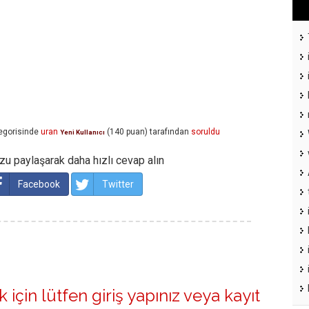
egorisinde
uran
(
140
puan)
tarafından
soruldu
Yeni Kullanıcı
u paylaşarak daha hızlı cevap alın
Facebook
Twitter
 için lütfen
giriş yapınız
veya
kayıt