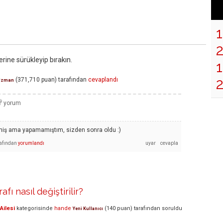
erine sürükleyip bırakın.
1
(
371,710
puan)
tarafından
cevaplandı
Uzman
miş ama yapamamıştım, sizden sonra oldu :)
afından
yorumlandı
fı nasıl değiştirilir?
Ailesi
kategorisinde
hande
(
140
puan)
tarafından
soruldu
Yeni Kullanıcı