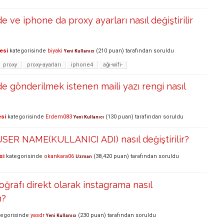
 ve iphone da proxy ayarları nasıl değiştirilir
esi
kategorisinde
biyaki
(
210
puan)
tarafından
soruldu
Yeni Kullanıcı
proxy
proxy-ayarları
iphone4
ağı-wifi-
e gönderilmek istenen maili yazı rengi nasıl
esi
kategorisinde
Erdem083
(
130
puan)
tarafından
soruldu
Yeni Kullanıcı
SER NAME(KULLANICI ADI) nasıl değiştirilir?
si
kategorisinde
okankara06
(
38,420
puan)
tarafından
soruldu
Uzman
oğrafı direkt olarak instagrama nasıl
m?
egorisinde
yasdr
(
230
puan)
tarafından
soruldu
Yeni Kullanıcı