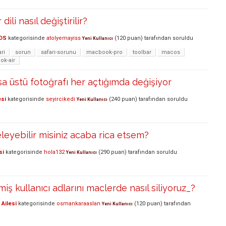
dili nasıl değiştirilir?
OS
kategorisinde
atolyemayiss
(
120
puan)
tarafından
soruldu
Yeni Kullanıcı
ari
sorun
safari-sorunu
macbook-pro
toolbar
macos
k-air
 üstü fotoğrafı her açtığımda değişiyor
esi
kategorisinde
seyircikedi
(
240
puan)
tarafından
soruldu
Yeni Kullanıcı
eleyebilir misiniz acaba rica etsem?
si
kategorisinde
hola132
(
290
puan)
tarafından
soruldu
Yeni Kullanıcı
iş kullanıcı adlarını maclerde nasıl siliyoruz_?
Ailesi
kategorisinde
osmankaraaslan
(
120
puan)
tarafından
Yeni Kullanıcı