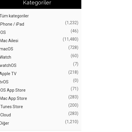
Kategoriler
Tüm kategoriler
(1,232)
iPhone / iPad
(46)
iOS
(11,480)
Mac Ailesi
(728)
macOS
(60)
Watch
(7)
watchOS
(218)
Apple TV
(0)
tvOS
(71)
iOS App Store
(283)
Mac App Store
(200)
iTunes Store
(283)
iCloud
(1,210)
Diğer