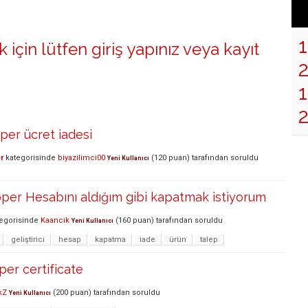
 için lütfen
giriş yapınız
veya
kayıt
1
per ücret iadesi
r
kategorisinde
biyazilimci00
(
120
puan)
tarafından
soruldu
Yeni Kullanıcı
per Hesabını aldığım gibi kapatmak istiyorum
egorisinde
Kaancik
(
160
puan)
tarafından
soruldu
Yeni Kullanıcı
geliştirici
hesap
kapatma
iade
ürün
talep
er certificate
kZ
(
200
puan)
tarafından
soruldu
Yeni Kullanıcı