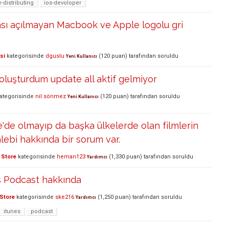
-distributing
ios-devoloper
sı açılmayan Macbook ve Apple logolu gri
si
kategorisinde
dguslu
(
120
puan)
tarafından
soruldu
Yeni Kullanıcı
 oluşturdum update all aktif gelmiyor
ategorisinde
nil sönmez
(
120
puan)
tarafından
soruldu
Yeni Kullanıcı
e'de olmayıp da başka ülkelerde olan filmlerin
alebi hakkında bir sorum var.
 Store
kategorisinde
heman123
(
1,330
puan)
tarafından
soruldu
Yardımcı
s Podcast hakkında
Store
kategorisinde
ske216
(
1,250
puan)
tarafından
soruldu
Yardımcı
itunes
podcast