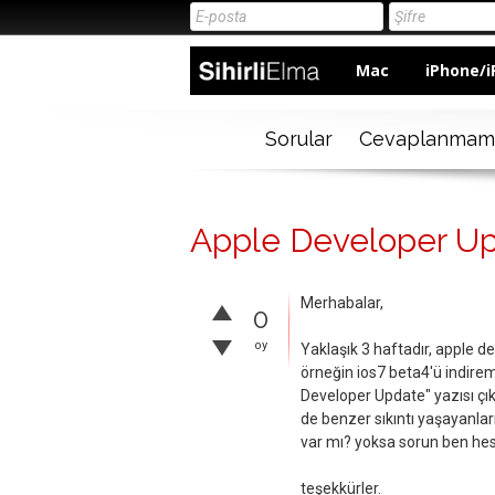
Mac
iPhone/i
Sorular
Cevaplanmam
Apple Developer Up
Merhabalar,
0
oy
Yaklaşık 3 haftadır, apple 
örneğin ios7 beta4'ü indire
Developer Update" yazısı çı
de benzer sıkıntı yaşayanl
var mı? yoksa sorun ben he
teşekkürler.