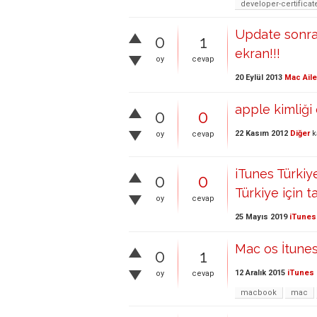
developer-certificate
Update sonra
0
1
ekran!!!
oy
cevap
20 Eylül 2013
Mac Aile
apple kimliği
0
0
22 Kasım 2012
Diğer
k
oy
cevap
iTunes Türkiy
0
0
Türkiye için t
oy
cevap
25 Mayıs 2019
iTunes
Mac os İtune
0
1
12 Aralık 2015
iTunes 
oy
cevap
macbook
mac