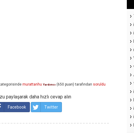
ategorisinde
murattanhu
(
650
puan)
tarafından
soruldu
Yardımcı
u paylaşarak daha hızlı cevap alın
Facebook
Twitter