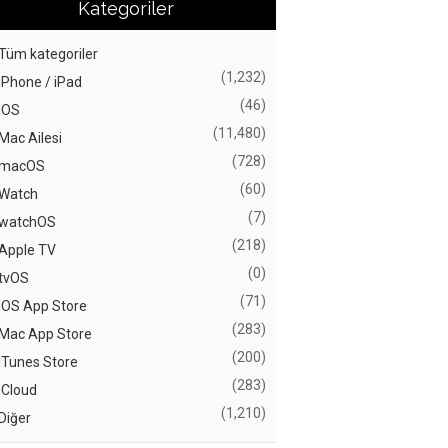
Kategoriler
Tüm kategoriler
(1,232)
iPhone / iPad
(46)
iOS
(11,480)
Mac Ailesi
(728)
macOS
(60)
Watch
(7)
watchOS
(218)
Apple TV
(0)
tvOS
(71)
iOS App Store
(283)
Mac App Store
(200)
iTunes Store
(283)
iCloud
(1,210)
Diğer