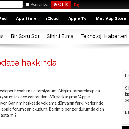
Remember
Kayıt
Pad
App Store
iCloud
Apple Tv
Mac App Store
ış
Bir Soru Sor
Sihirli Elma
Teknoloji Haberleri
date hakkında
Ho
Si
developer hesabıma giremiyorum. Girişimi tamamlayıp da
kı
miyorum ios dev center'dan. Sürekli karşıma "Apple
so
kıyor. Sanırım herkesde yok ama dünyanın farklı yerlerinde
arı apple forum'dan okudum. Benimle benzer durumda olan
De
sapta mı?