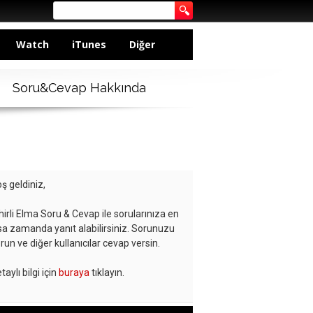
Watch
iTunes
Diğer
Soru&Cevap Hakkında
ş geldiniz,
hirli Elma Soru & Cevap ile sorularınıza en
sa zamanda yanıt alabilirsiniz. Sorunuzu
run ve diğer kullanıcılar cevap versin.
taylı bilgi için
buraya
tıklayın.