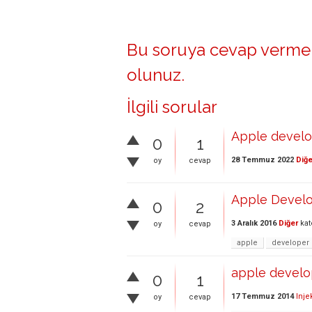
Bu soruya cevap vermek
olunuz
.
İlgili sorular
Apple develo
0
1
28 Temmuz 2022
Diğe
oy
cevap
Apple Develo
0
2
3 Aralık 2016
Diğer
kat
oy
cevap
apple
developer
apple develop
0
1
17 Temmuz 2014
Inje
oy
cevap