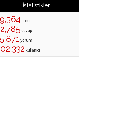
İstatistikler
19,364
soru
22,785
cevap
5,871
yorum
202,332
kullanıcı