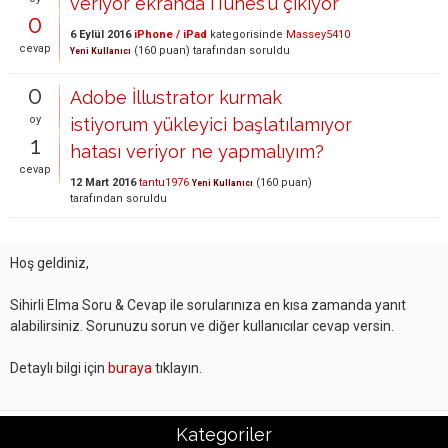
veriyor ekranda iTunes'u çıkıyor
0
6 Eylül 2016
iPhone / iPad
kategorisinde
Massey5410
cevap
(
160
puan)
tarafından
soruldu
Yeni Kullanıcı
0
Adobe İllustrator kurmak
oy
istiyorum yükleyici başlatılamıyor
1
hatası veriyor ne yapmalıyım?
cevap
12 Mart 2016
tantu1976
(
160
puan)
Yeni Kullanıcı
tarafından
soruldu
Hoş geldiniz,
Sihirli Elma Soru & Cevap ile sorularınıza en kısa zamanda yanıt
alabilirsiniz. Sorunuzu sorun ve diğer kullanıcılar cevap versin.
Detaylı bilgi için
buraya
tıklayın.
Kategoriler