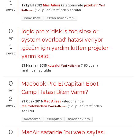
1
17 Eylül 2012
Mac Ailesi
kategorisinde
jezebeth
Yeni
cevap
(
120
puan)
tarafından
soruldu
Kullanıcı
imac-mavi
ekran-maviekran-
0
logic pro x 'disk is too slow or
oy
system overload' hatası veriyor
1
.çözüm için yardım lütfen projeler
cevap
yarım kaldı
23 Haziran 2015
kutsalot
(
180
puan)
Yeni Kullanıcı
tarafından
soruldu
0
Macbook Pro El Capitan Boot
oy
Camp Hatası Bilen Varmı?
2
21 Ocak 2016
Mac Ailesi
kategorisinde
cevap
resimdekiadam
(
120
puan)
tarafından
Yeni Kullanıcı
soruldu
bootcamp
elcapitan
macbook-pro
0
MacAir safaride "bu web sayfası