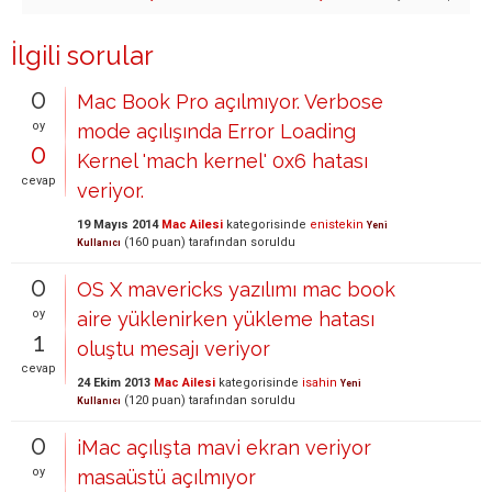
İlgili sorular
0
Mac Book Pro açılmıyor. Verbose
oy
mode açılışında Error Loading
0
Kernel 'mach kernel' 0x6 hatası
cevap
veriyor.
19 Mayıs 2014
Mac Ailesi
kategorisinde
enistekin
Yeni
(
160
puan)
tarafından
soruldu
Kullanıcı
0
OS X mavericks yazılımı mac book
oy
aire yüklenirken yükleme hatası
1
oluştu mesajı veriyor
cevap
24 Ekim 2013
Mac Ailesi
kategorisinde
isahin
Yeni
(
120
puan)
tarafından
soruldu
Kullanıcı
0
iMac açılışta mavi ekran veriyor
oy
masaüstü açılmıyor