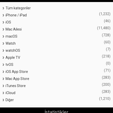
Tüm kategoriler
(1,232)
iPhone / iPad
(46)
iOS
(11,480)
Mac Ailesi
(728)
macOS
(60)
Watch
(7)
watchOS
(218)
Apple TV
(0)
tvOS
(71)
iOS App Store
(283)
Mac App Store
(200)
iTunes Store
(283)
iCloud
(1,210)
Diğer
İstatistikler