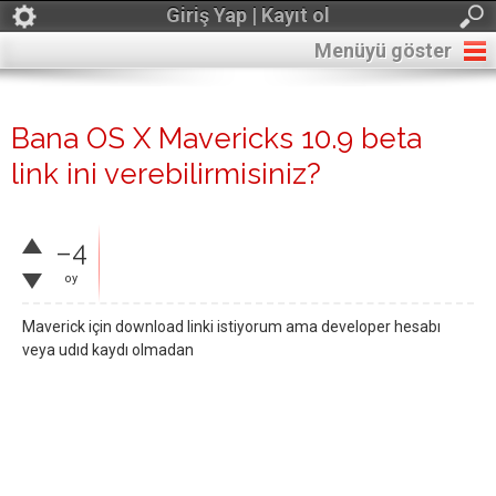
Giriş Yap | Kayıt ol
Menüyü göster
Bana OS X Mavericks 10.9 beta
link ini verebilirmisiniz?
–4
oy
Maverick için download linki istiyorum ama developer hesabı
veya udıd kaydı olmadan