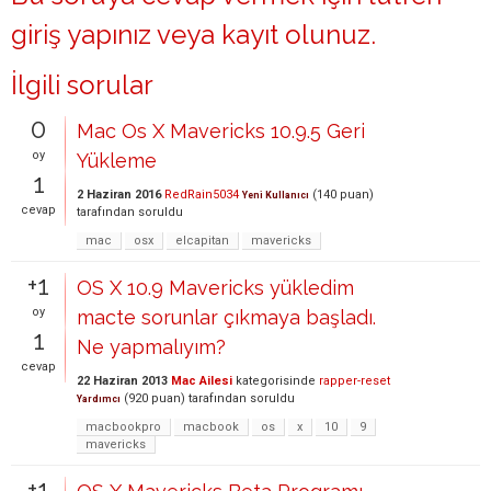
giriş yapınız
veya
kayıt olunuz
.
İlgili sorular
0
Mac Os X Mavericks 10.9.5 Geri
oy
Yükleme
1
2 Haziran 2016
RedRain5034
(
140
puan)
Yeni Kullanıcı
cevap
tarafından
soruldu
mac
osx
elcapitan
mavericks
+1
OS X 10.9 Mavericks yükledim
oy
macte sorunlar çıkmaya başladı.
1
Ne yapmalıyım?
cevap
22 Haziran 2013
Mac Ailesi
kategorisinde
rapper-reset
(
920
puan)
tarafından
soruldu
Yardımcı
macbookpro
macbook
os
x
10
9
mavericks
+1