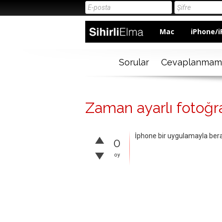
Mac
iPhone/i
Sorular
Cevaplanmam
Zaman ayarlı fotoğr
İphone bir uygulamayla be
0
oy