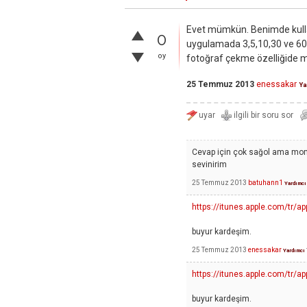
Evet mümkün. Benimde kulla
0
uygulamada 3,5,10,30 ve 60 
oy
fotoğraf çekme özelliğide 
25 Temmuz 2013
enessakar
Ya
Cevap için çok sağol ama mome
sevinirim
25 Temmuz 2013
batuhann1
Yardımcı
https://itunes.apple.com/tr
buyur kardeşim.
25 Temmuz 2013
enessakar
Yardımcı
https://itunes.apple.com/tr
buyur kardeşim.