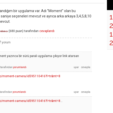
ndığım bir uygulama var. Adı ''Moment'' olan bu
saniye seçeneleri mevcut ve ayrıca arka arkaya 3,4,5,8,10
mevcut.
(
680
puan)
tarafından
cevaplandı
1
rdımcı
nt yazınca bir sürü paralı uygulama çıkıyor link atarsan
tarafından
yorumlandı
/app/moment-camera/id595110416?l=tr&mt=8
tarafından
yorumlandı
/app/moment-camera/id595110416?l=tr&mt=8
...