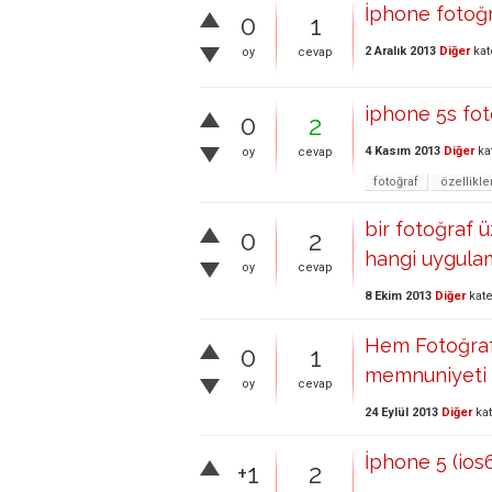
İphone fotoğ
0
1
2 Aralık 2013
Diğer
kat
oy
cevap
iphone 5s fot
0
2
4 Kasım 2013
Diğer
ka
oy
cevap
fotoğraf
özellikle
bir fotoğraf ü
0
2
hangi uygulam
oy
cevap
8 Ekim 2013
Diğer
kate
Hem Fotoğraf
0
1
memnuniyeti y
oy
cevap
24 Eylül 2013
Diğer
kat
İphone 5 (ios
+1
2