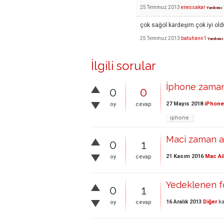
25 Temmuz 2013
enessakar
Yardımcı
çok sağol kardeşim çok iyi ol
25 Temmuz 2013
batuhann1
Yardımcı
İlgili sorular
İphone zaman
0
0
27 Mayıs 2018
iPhone
oy
cevap
ıphone
Maci zaman ay
0
1
21 Kasım 2016
Mac Ai
oy
cevap
Yedeklenen f
0
1
16 Aralık 2013
Diğer
ka
oy
cevap