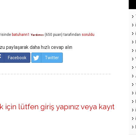
isinde
batuhann1
(
650
puan)
tarafından
soruldu
Yardımcı
u paylaşarak daha hızlı cevap alın
Facebook
Twitter
 için lütfen
giriş yapınız
veya
kayıt