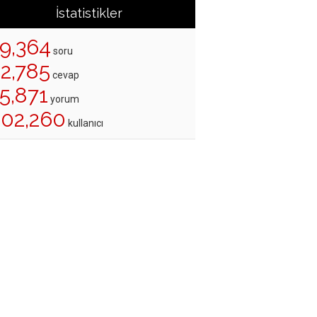
İstatistikler
19,364
soru
22,785
cevap
5,871
yorum
202,260
kullanıcı