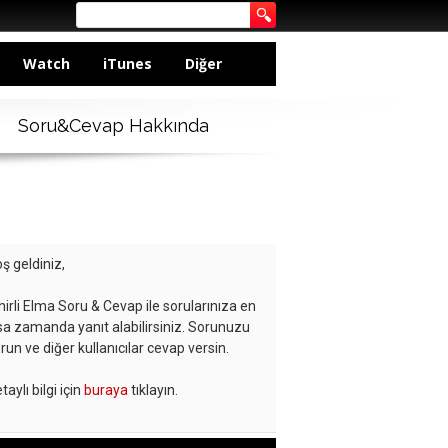
Watch
iTunes
Diğer
Soru&Cevap Hakkında
ş geldiniz,
hirli Elma Soru & Cevap ile sorularınıza en
sa zamanda yanıt alabilirsiniz. Sorunuzu
run ve diğer kullanıcılar cevap versin.
taylı bilgi için
buraya
tıklayın.