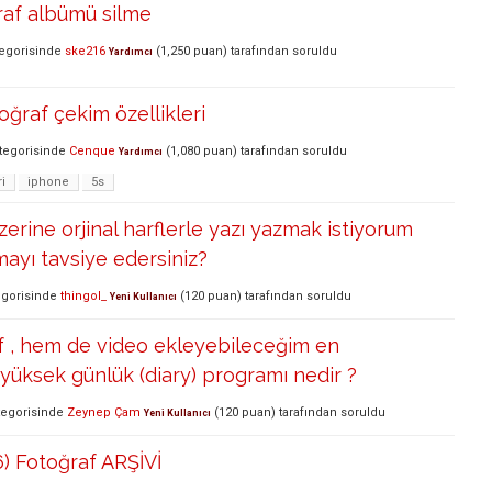
raf albümü silme
egorisinde
ske216
(
1,250
puan)
tarafından
soruldu
Yardımcı
oğraf çekim özellikleri
tegorisinde
Cenque
(
1,080
puan)
tarafından
soruldu
Yardımcı
ri
iphone
5s
zerine orjinal harflerle yazı yazmak istiyorum
ayı tavsiye edersiniz?
gorisinde
thingol_
(
120
puan)
tarafından
soruldu
Yeni Kullanıcı
 , hem de video ekleyebileceğim en
üksek günlük (diary) programı nedir ?
egorisinde
Zeynep Çam
(
120
puan)
tarafından
soruldu
Yeni Kullanıcı
6) Fotoğraf ARŞİVİ