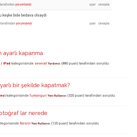
tarafından
yorumlandı
du keşke bide bedava olsaydı
tarafından
yorumlandı
 ayarlı kapanma
 / iPad
kategorisinde
severall
(
880
puan)
tarafından
soruldu
Yardımcı
arlı bir şekilde kapatmak?
lesi
kategorisinde
furkangurr
(
320
puan)
tarafından
soruldu
Yeni Kullanıcı
otoğraf lar nerede
tegorisinde
Nesrin
(
120
puan)
tarafından
soruldu
Yeni Kullanıcı