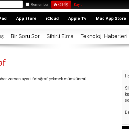
Remember
Kayıt
Pad
App Store
iCloud
Apple Tv
Mac App Store
ış
Bir Soru Sor
Sihirli Elma
Teknoloji Haberleri
af
Ho
raber zaman ayarlı fotoğraf çekmek mümkünmü
Si
kı
so
De