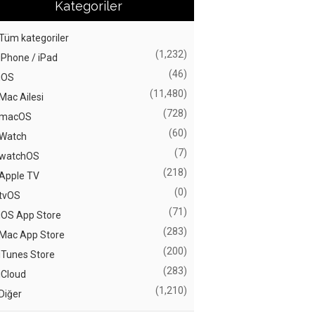
Kategoriler
Tüm kategoriler
(1,232)
iPhone / iPad
(46)
iOS
(11,480)
Mac Ailesi
(728)
macOS
(60)
Watch
(7)
watchOS
(218)
Apple TV
(0)
tvOS
(71)
iOS App Store
(283)
Mac App Store
(200)
iTunes Store
(283)
iCloud
(1,210)
Diğer