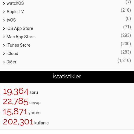
(7)
watchOS
(218)
Apple TV
(0)
tvOS
(71)
iOS App Store
(283)
Mac App Store
(200)
iTunes Store
(283)
iCloud
(1,210)
Diğer
İstatistikler
19,364
soru
22,785
cevap
15,871
yorum
202,301
kullanıcı