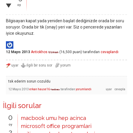
oy
Bilgisayarı kapat yada yeniden başlat dediğinizde orada bir soru
soruyor. Orada bir tik (onay) yeri var. Siz o pencerede yazanları
iyice okuyunuz.
12 Mayıs 2013
Antiokhos
(
16,500
puan)
tarafından
cevaplandı
Uzman
tsk ederim sorun cozuldu
12 Mayıs 2013
erkan hause16
tarafından
yorumlandı
Yardımcı
İlgili sorular
0
macbook umu hep acinca
oy
microsoft office programlari
2