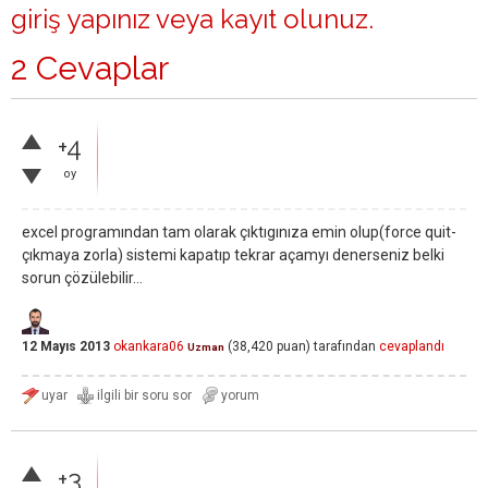
giriş yapınız
veya
kayıt olunuz
.
2 Cevaplar
+4
oy
excel programından tam olarak çıktıgınıza emin olup(force quit-
çıkmaya zorla) sistemi kapatıp tekrar açamyı denerseniz belki
sorun çözülebilir...
12 Mayıs 2013
okankara06
(
38,420
puan)
tarafından
cevaplandı
Uzman
+3