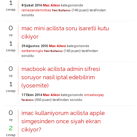
1
8 Şubat 2016
Mac Ailesi
kategorisinde
cevap
ramazandemirbas
(
140
puan)
tarafından
Yeni Kullanıcı
soruldu
0
mac mini acilista soru isaretli kutu
oy
cikiyor
1
29 Ağustos 2015
Mac Ailesi
kategorisinde
cevap
serkaneroglu
(
140
puan)
tarafından
Yeni Kullanıcı
soruldu
0
macbook acilista admin sifresi
oy
soruyor nasil iptal edebilirim
1
(yosemite)
cevap
17 Ekim 2014
Mac Ailesi
kategorisinde
emsalsizyay
(
450
puan)
tarafından
soruldu
Yardımcı
0
imac kullaniyorum acilista apple
oy
simgesinden once siyah ekran
2
cikiyor?
cevap