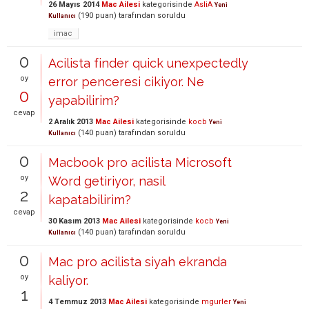
26 Mayıs 2014
Mac Ailesi
kategorisinde
AsliA
Yeni
(
190
puan)
tarafından
soruldu
Kullanıcı
imac
0
Acilista finder quick unexpectedly
oy
error penceresi cikiyor. Ne
0
yapabilirim?
cevap
2 Aralık 2013
Mac Ailesi
kategorisinde
kocb
Yeni
(
140
puan)
tarafından
soruldu
Kullanıcı
0
Macbook pro acilista Microsoft
oy
Word getiriyor, nasil
2
kapatabilirim?
cevap
30 Kasım 2013
Mac Ailesi
kategorisinde
kocb
Yeni
(
140
puan)
tarafından
soruldu
Kullanıcı
0
Mac pro acilista siyah ekranda
oy
kaliyor.
1
4 Temmuz 2013
Mac Ailesi
kategorisinde
mgurler
Yeni