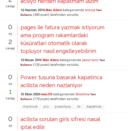
aciliyo nerden kapatmam lazim
cevap
16 Haziran 2016
Mac Ailesi
kategorisinde
arzusa
Yeni
(
340
puan)
tarafından
soruldu
Kullanıcı
0
pages ile fatura yazmak istiyorum
oy
ama program rakamlardaki
2
küsüratlari otomatik olarak
cevap
topluyor nasil engelleyebilirim
10 Nisan 2015
Mac Ailesi
kategorisinde
yavuz tunc
Yeni
(
120
puan)
tarafından
soruldu
Kullanıcı
0
Power tusuna basarak kapatinca
oy
acilista neden nazlaniyor
1
15 Ekim 2020
macOS
kategorisinde
Eksielma
Yeni
cevap
(
170
puan)
tarafından
soruldu
Kullanıcı
macbook
pro
powertusu
ile
kapatmak
0
acilista sorulan giris sifresi nasal
oy
iptal edilir