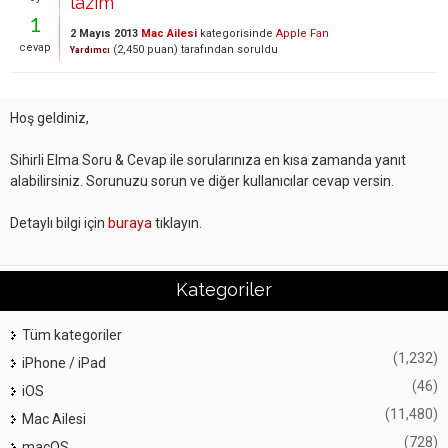
lazım
1
2 Mayıs 2013
Mac Ailesi
kategorisinde
Apple Fan
cevap
(
2,450
puan)
tarafından
soruldu
Yardımcı
Hoş geldiniz,
Sihirli Elma Soru & Cevap ile sorularınıza en kısa zamanda yanıt
alabilirsiniz. Sorunuzu sorun ve diğer kullanıcılar cevap versin.
Detaylı bilgi için
buraya
tıklayın.
Kategoriler
Tüm kategoriler
(1,232)
iPhone / iPad
(46)
iOS
(11,480)
Mac Ailesi
(728)
macOS