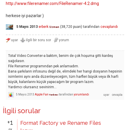
http://www.filerenamer.com/FileRenamer-4.2.dmg
herkese iyi pazarlar:)
5 Mayıs 2013
erberk
(
38,720
puan)
tarafından
cevaplandı
Uzman
Total Video Converter-a baktım, benim de çok hoşuma gitti kardeş
sağolasın.
File Renamer programından pek anlamadım.
Bana şarkıların infosunu değil de, elimdeki her hangi dosyanın hepsinin
isimlerini aynı anda düzenleyeceğim, tüm harfleri büyük veya ilk harfi
büyük, kalanlarını küçük yapacağım bir program lazım.
Yardımcı olursanız sevinirim...
5 Mayıs 2013
Apple Fan
tarafından
yorumlandı
Yardımcı
İlgili sorular
+1
Format Factory ve Rename Files
oy