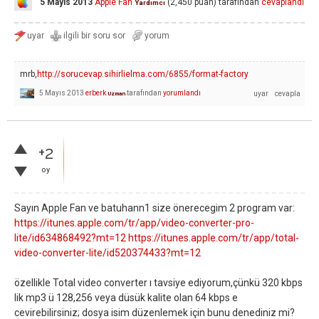
5 Mayıs 2013
Apple Fan
(
2,450
puan)
tarafından
cevaplandı
Yardımcı
mrb,
http://sorucevap.sihirlielma.com/6855/format-factory
5 Mayıs 2013
erberk
tarafından
yorumlandı
Uzman
+2
oy
Sayın Apple Fan ve batuhann1 size önerecegim 2 program var:
https://itunes.apple.com/tr/app/video-converter-pro-
lite/id634868492?mt=12
https://itunes.apple.com/tr/app/total-
video-converter-lite/id520374433?mt=12
özellikle Total video converter ı tavsiye ediyorum,çünkü 320 kbps
lik mp3 ü 128,256 veya düsük kalite olan 64 kbps e
cevirebilirsiniz; dosya isim düzenlemek için bunu denediniz mi?