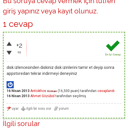
Bu soruya cevap vermek için lütfen
giriş yapınız
veya
kayıt olunuz
.
1 cevap
+2
oy
En İyi Cevap
disk izlencesinden diskiniz disk izinlerini tamir et deyip sonra
appstoredan tekrar indirmeyi deneyiniz
16 Nisan 2013
Antiokhos
(
16,500
puan)
tarafından
cevaplandı
Uzman
16 Nisan 2013
Ahmet Gözübol
tarafından
seçilmiş
İlgili sorular