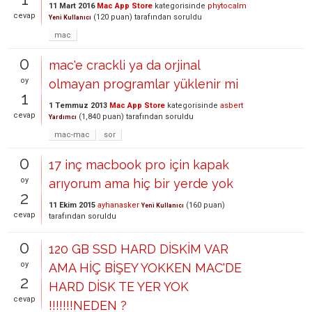
11 Mart 2016
Mac App Store
kategorisinde
phytocalm
cevap
(
120
puan)
tarafından
soruldu
Yeni Kullanıcı
mac
0
mac'e crackli ya da orjinal
oy
olmayan programlar yüklenir mi
1
1 Temmuz 2013
Mac App Store
kategorisinde
asbert
cevap
(
1,840
puan)
tarafından
soruldu
Yardımcı
mac-mac
sor
0
17 inç macbook pro için kapak
oy
arıyorum ama hiç bir yerde yok
2
11 Ekim 2015
ayhanasker
(
160
puan)
Yeni Kullanıcı
cevap
tarafından
soruldu
0
120 GB SSD HARD DİSKİM VAR
oy
AMA HİÇ BİŞEY YOKKEN MAC'DE
2
HARD DİSK TE YER YOK
cevap
!!!!!!!NEDEN ?