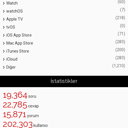
(60)
Watch
(7)
watchOS
(218)
Apple TV
(0)
tvOS
(71)
iOS App Store
(283)
Mac App Store
(200)
iTunes Store
(283)
iCloud
(1,210)
Diğer
İstatistikler
19,364
soru
22,785
cevap
15,871
yorum
202,303
kullanıcı