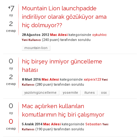
+7
Mountain Lion launchpadde
oy
indiriliyor olarak gözüküyor ama
2
hiç dolmuyor??
cevap
28 Ağustos 2012
Mac Ailesi
kategorisinde
oykuhlvc
(
240
puan)
tarafından
soruldu
Yeni Kullanıcı
mountain-lion
0
hiç birşey inmiyor güncelleme
oy
hatası
2
8 Mart 2016
Mac Ailesi
kategorisinde
xalperx123
Yeni
cevap
(
280
puan)
tarafından
soruldu
Kullanıcı
yazılımgüncelleme
yosemite
itunes
osx
0
Mac açılırken kullanılan
oy
komutlarımın hiç biri çalışmıyor
0
5 Aralık 2014
Mac Ailesi
kategorisinde
Sebastian
Yeni
cevap
(
190
puan)
tarafından
soruldu
Kullanıcı