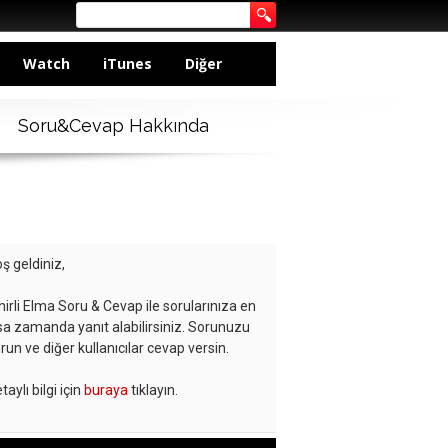
Watch
iTunes
Diğer
Soru&Cevap Hakkında
ş geldiniz,
hirli Elma Soru & Cevap ile sorularınıza en
sa zamanda yanıt alabilirsiniz. Sorunuzu
run ve diğer kullanıcılar cevap versin.
taylı bilgi için
buraya
tıklayın.