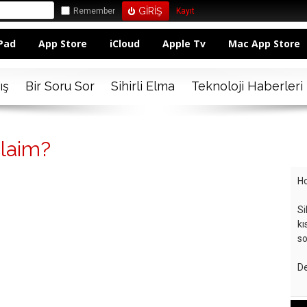
Remember
Kayıt
Pad
App Store
iCloud
Apple Tv
Mac App Store
ış
Bir Soru Sor
Sihirli Elma
Teknoloji Haberleri
claim?
Ho
Si
kı
so
De