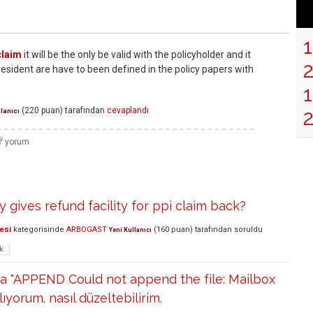
claim
it will be the only be valid with the policyholder and it
esident are have to been defined in the policy papers with
1
(
220
puan)
tarafından
cevaplandı
llanıcı
ives refund facility for ppi claim back?
esi
kategorisinde
ARBOGAST
(
160
puan)
tarafından
soruldu
Yeni Kullanıcı
k
ta "APPEND Could not append the file: Mailbox
lıyorum. nasıl düzeltebilirim.