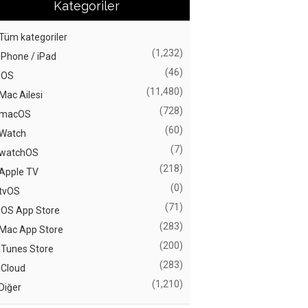
Kategoriler
Tüm kategoriler
(1,232)
iPhone / iPad
(46)
iOS
(11,480)
Mac Ailesi
(728)
macOS
(60)
Watch
(7)
watchOS
(218)
Apple TV
(0)
tvOS
(71)
iOS App Store
(283)
Mac App Store
(200)
iTunes Store
(283)
iCloud
(1,210)
Diğer