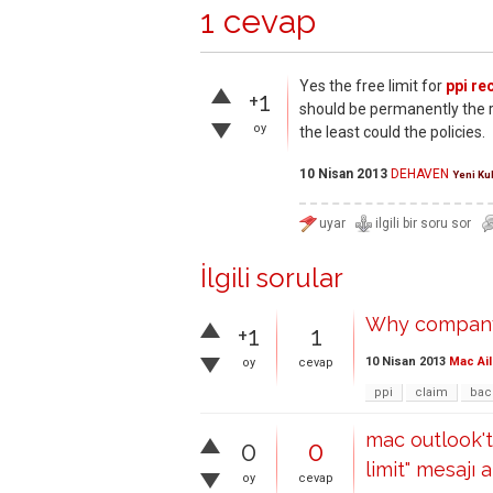
1 cevap
Yes the free limit for
ppi re
+1
should be permanently the r
oy
the least could the policies.
10 Nisan 2013
DEHAVEN
Yeni Ku
İlgili sorular
Why company g
+1
1
10 Nisan 2013
Mac Ail
oy
cevap
ppi
claim
bac
mac outlook'
0
0
limit" mesajı a
oy
cevap