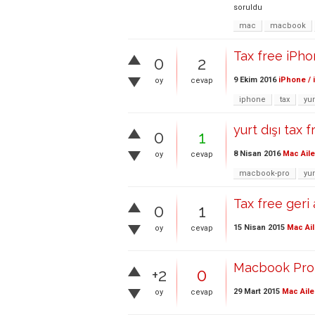
soruldu
mac
macbook
Tax free iPh
0
2
9 Ekim 2016
iPhone / 
oy
cevap
iphone
tax
yur
yurt dışı tax f
0
1
8 Nisan 2016
Mac Aile
oy
cevap
macbook-pro
yur
Tax free geri
0
1
15 Nisan 2015
Mac Ail
oy
cevap
Macbook Pro i
+2
0
29 Mart 2015
Mac Aile
oy
cevap