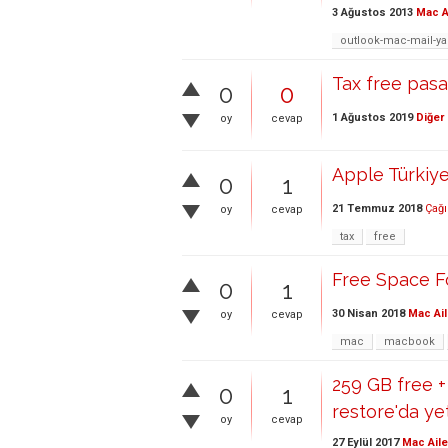
3 Ağustos 2013
Mac A
outlook-mac-mail-y
Tax free pas
0
0
1 Ağustos 2019
Diğer
oy
cevap
Apple Türkiye
0
1
21 Temmuz 2018
Çağı
oy
cevap
tax
free
Free Space F
0
1
30 Nisan 2018
Mac Ail
oy
cevap
mac
macbook
259 GB free +
0
1
restore'da yet
oy
cevap
27 Eylül 2017
Mac Aile