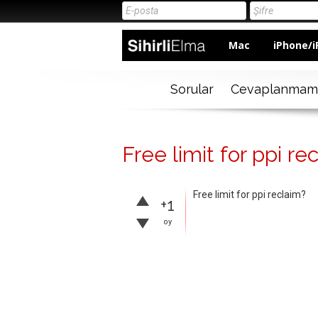
Mac
iPhone/i
Sorular
Cevaplanmam
Free limit for ppi re
Free limit for ppi reclaim?
+1
oy