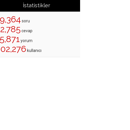
İstatistikler
19,364
soru
22,785
cevap
5,871
yorum
202,276
kullanıcı