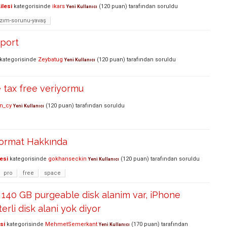
ilesi
kategorisinde
ikars
(
120
puan)
tarafından
soruldu
Yeni Kullanıcı
azım-sorunu-yavaş
aport
kategorisinde
Zeybatug
(
120
puan)
tarafından
soruldu
Yeni Kullanıcı
 tax free veriyormu
n_cy
(
120
puan)
tarafından
soruldu
Yeni Kullanıcı
ormat Hakkında
esi
kategorisinde
gokhanseckin
(
120
puan)
tarafından
soruldu
Yeni Kullanıcı
pro
free
space
 140 GB purgeable disk alanim var, iPhone
erli disk alani yok diyor
si
kategorisinde
MehmetSemerkant
(
170
puan)
tarafından
Yeni Kullanıcı