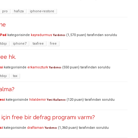
pro
hafiza
iphone-restore
one
iPad
kategorisinde
kayradurmus
(
1,570
puan)
tarafından
soruldu
Yardımcı
tdışı
iphone7
taxfree
free
ree hk.
si
kategorisinde
erkamozturk
(
550
puan)
tarafından
soruldu
Yardımcı
tdışı
tax
 alma?
esi
kategorisinde
hilaldemir
(
120
puan)
tarafından
soruldu
Yeni Kullanıcı
çin free bir defrag programı varmı?
si
kategorisinde
draftsman
(
1,360
puan)
tarafından
soruldu
Yardımcı