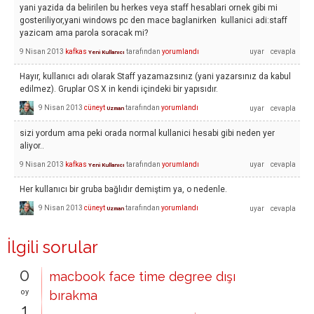
yani yazida da belirilen bu herkes veya staff hesablari ornek gibi mi
gosteriliyor,yani windows pc den mace baglanirken kullanici adi:staff
yazicam ama parola soracak mi?
9 Nisan 2013
kafkas
tarafından
yorumlandı
Yeni Kullanıcı
Hayır, kullanıcı adı olarak Staff yazamazsınız (yani yazarsınız da kabul
edilmez). Gruplar OS X in kendi içindeki bir yapısıdır.
9 Nisan 2013
cüneyt
tarafından
yorumlandı
Uzman
sizi yordum ama peki orada normal kullanici hesabi gibi neden yer
aliyor..
9 Nisan 2013
kafkas
tarafından
yorumlandı
Yeni Kullanıcı
Her kullanıcı bir gruba bağlıdır demiştim ya, o nedenle.
9 Nisan 2013
cüneyt
tarafından
yorumlandı
Uzman
İlgili sorular
0
macbook face time degree dışı
oy
bırakma
1