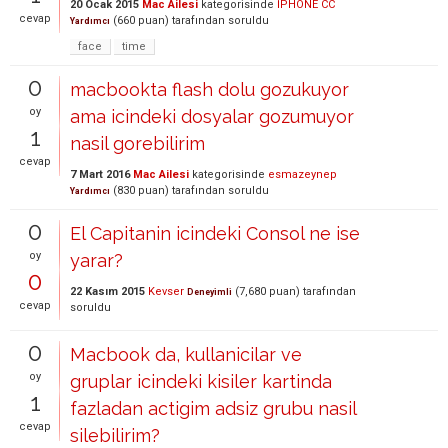
20 Ocak 2015
Mac Ailesi
kategorisinde
İPHONE CC
cevap
(
660
puan)
tarafından
soruldu
Yardımcı
face
time
0
macbookta flash dolu gozukuyor
oy
ama icindeki dosyalar gozumuyor
1
nasil gorebilirim
cevap
7 Mart 2016
Mac Ailesi
kategorisinde
esmazeynep
(
830
puan)
tarafından
soruldu
Yardımcı
0
El Capitanin icindeki Consol ne ise
oy
yarar?
0
22 Kasım 2015
Kevser
(
7,680
puan)
tarafından
Deneyimli
cevap
soruldu
0
Macbook da, kullanicilar ve
oy
gruplar icindeki kisiler kartinda
1
fazladan actigim adsiz grubu nasil
cevap
silebilirim?