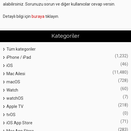
alabilirsiniz. Sorunuzu sorun ve diğer kullanıcılar cevap versin.
Detaylı bilgi için
buraya
tıklayın.
Kategoriler
Tüm kategoriler
(1,232)
iPhone / iPad
(46)
iOS
(11,480)
Mac Ailesi
(728)
macOS
(60)
Watch
(7)
watchOS
(218)
Apple TV
(0)
tvOS
(71)
iOS App Store
(283)
Mac App Store