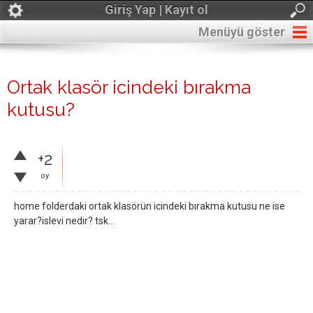
Giriş Yap | Kayıt ol
Menüyü göster
Ortak klasör icindeki bırakma
kutusu?
+2
oy
home folderdaki ortak klasörün icindeki bırakma kutusu ne ise
yarar?islevi nedir? tsk…