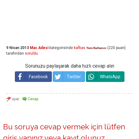
9 Nisan 2013
Mac Ailesi
kategorisinde
kafkas
(
220
puan)
Yeni Kullanıcı
tarafından
soruldu
Sorunuzu paylaşarak daha hızlı cevap alın
Facebook
Twitter
WhatsApp
Bu soruya cevap vermek için lütfen
giriş yapınız
veya
kayıt olunuz
.