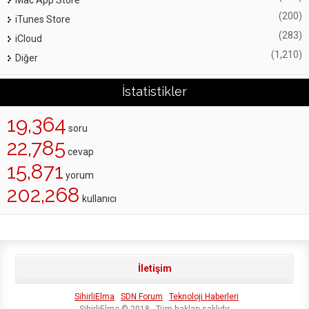
(200)
iTunes Store
(283)
iCloud
(1,210)
Diğer
İstatistikler
19,364
soru
22,785
cevap
15,871
yorum
202,268
kullanıcı
İletişim
SihirliElma
SDN Forum
Teknoloji Haberleri
SihirliElma © 2018 - Tüm hakları saklıdır