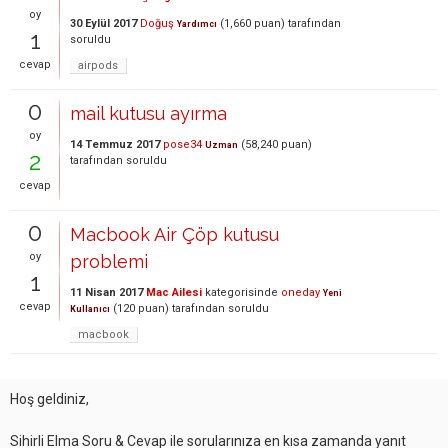
oy
30 Eylül 2017
Doğuş
(
1,660
puan)
tarafından
Yardımcı
1
soruldu
cevap
airpods
0
mail kutusu ayırma
oy
14 Temmuz 2017
pose34
(
58,240
puan)
Uzman
2
tarafından
soruldu
cevap
0
Macbook Air Çöp kutusu
oy
problemi
1
11 Nisan 2017
Mac Ailesi
kategorisinde
oneday
Yeni
cevap
(
120
puan)
tarafından
soruldu
Kullanıcı
macbook
Hoş geldiniz,
Sihirli Elma Soru & Cevap ile sorularınıza en kısa zamanda yanıt