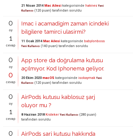
21 Nisan 2014
Mac Ailesi
kategorisinde
haknes
Yeni
(
120
puan)
tarafından
soruldu
Kullanıcı
0
Imac i acamadigim zaman icindeki
oy
bilgilere tamirci ulasirmi?
1
11 Ocak 2014
Mac Ailesi
kategorisinde
babylonboss
cevap
(
140
puan)
tarafından
soruldu
Yeni Kullanıcı
0
App store da doğrulama kutusu
oy
açılmıyor. Kod Iphonema geliyor.
0
20 Ekim 2020
macOS
kategorisinde
isokaymak
Yeni
cevap
(
120
puan)
tarafından
soruldu
Kullanıcı
0
AirPods kutusu kablosuz şarj
oy
oluyor mu ?
1
8 Haziran 2018
Krsteker
(
280
puan)
Yeni Kullanıcı
cevap
tarafından
soruldu
0
AirPods şarj kutusu hakkında