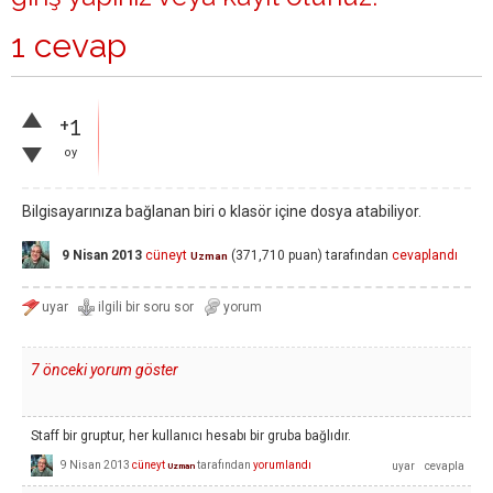
1 cevap
+1
oy
Bilgisayarınıza bağlanan biri o klasör içine dosya atabiliyor.
9 Nisan 2013
cüneyt
(
371,710
puan)
tarafından
cevaplandı
Uzman
7 önceki yorum göster
Staff bir gruptur, her kullanıcı hesabı bir gruba bağlıdır.
9 Nisan 2013
cüneyt
tarafından
yorumlandı
Uzman