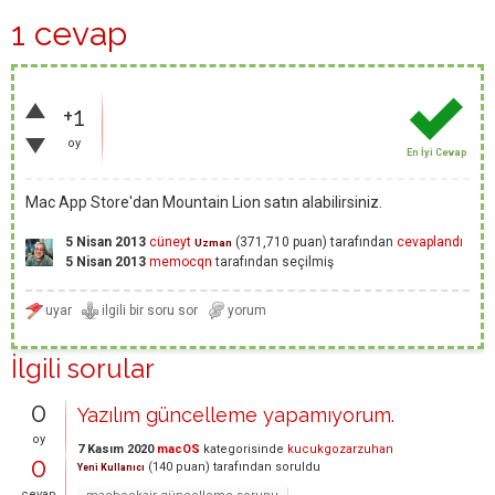
1 cevap
+1
oy
En İyi Cevap
Mac App Store'dan Mountain Lion satın alabilirsiniz.
5 Nisan 2013
cüneyt
(
371,710
puan)
tarafından
cevaplandı
Uzman
5 Nisan 2013
memocqn
tarafından
seçilmiş
İlgili sorular
0
Yazılım güncelleme yapamıyorum.
oy
7 Kasım 2020
macOS
kategorisinde
kucukgozarzuhan
0
(
140
puan)
tarafından
soruldu
Yeni Kullanıcı
cevap