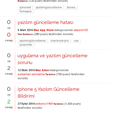
(
120
puan)
tarafından
soruldu
Kullanıcı
iphone6
yazılımgüncelleme
itunes
firmware
0
yazılım güncelleme hatası
oy
5 Mart 2016
Mac App Store
kategorisinde
xalperx123
0
(
280
puan)
tarafından
soruldu
Yeni Kullanıcı
cevap
yazılımgüncelleme
macbook-pro
osx
yosemite
0
uygulama ve yazılım güncelleme
oy
sorunu
2
12 Ekim 2014
Mac Ailesi
kategorisinde
cevap
suleyman.samsama
(
700
puan)
tarafından
Yardımcı
soruldu
0
Iphone 5 Yazılım Güncelleme
oy
Bildirimi
2
27 Eylül 2014
yelkenci1905
(
1,600
puan)
Yardımcı
cevap
tarafından
soruldu