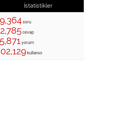
İstatistikler
19,364
soru
22,785
cevap
5,871
yorum
202,129
kullanıcı