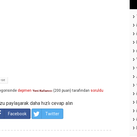
-se
egorisinde
depmen
(
200
puan)
tarafından
soruldu
Yeni Kullanıcı
u paylaşarak daha hızlı cevap alın
Facebook
Twitter