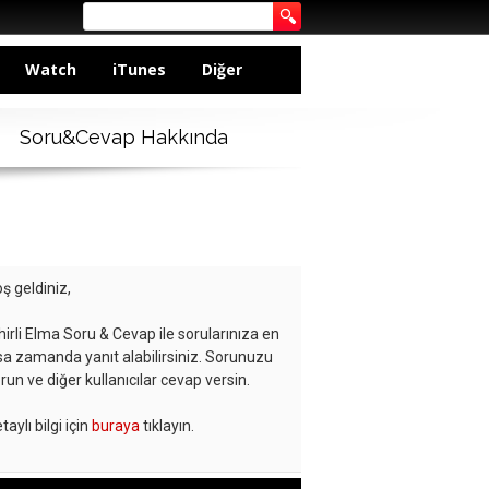
Watch
iTunes
Diğer
Soru&Cevap Hakkında
ş geldiniz,
hirli Elma Soru & Cevap ile sorularınıza en
sa zamanda yanıt alabilirsiniz. Sorunuzu
run ve diğer kullanıcılar cevap versin.
taylı bilgi için
buraya
tıklayın.