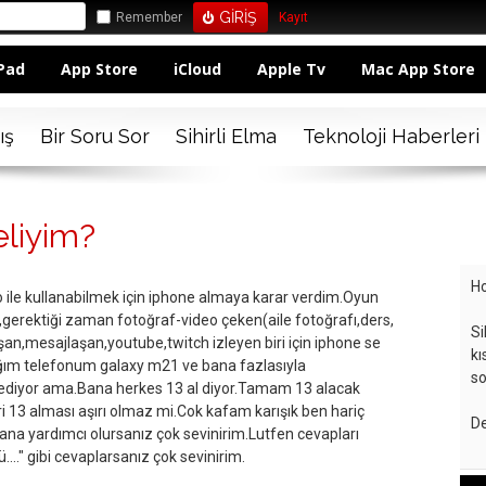
Remember
Kayıt
Pad
App Store
iCloud
Apple Tv
Mac App Store
ış
Bir Soru Sor
Sihirli Elma
Teknoloji Haberleri
liyim?
Ho
ile kullanabilmek için iphone almaya karar verdim.Oyun
erektiği zaman fotoğraf-video çeken(aile fotoğrafı,ders,
Si
uşan,mesajlaşan,youtube,twitch izleyen biri için iphone se
kı
ğım telefonum galaxy m21 ve bana fazlasıyla
so
 ediyor ama.Bana herkes 13 al diyor.Tamam 13 alacak
i 13 alması aşırı olmaz mi.Cok kafam karışık ben hariç
De
na yardımcı olursanız çok sevinirim.Lutfen cevapları
...." gibi cevaplarsanız çok sevinirim.