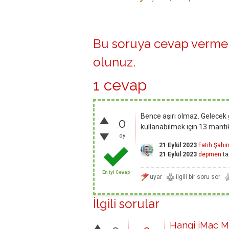
Bu soruya cevap vermek
olunuz
.
1 cevap
Bence aşırı olmaz. Gelecek
0
kullanabilmek için 13 mantıklı
oy
21 Eylül 2023
Fatih Şahi
21 Eylül 2023
depmen
ta
En İyi Cevap
İlgili sorular
Hangi iMac M