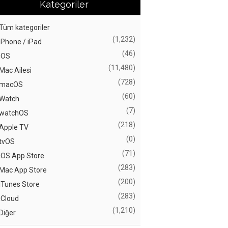
Kategoriler
Tüm kategoriler
(1,232)
iPhone / iPad
(46)
iOS
(11,480)
Mac Ailesi
(728)
macOS
(60)
Watch
(7)
watchOS
(218)
Apple TV
(0)
tvOS
(71)
iOS App Store
(283)
Mac App Store
(200)
iTunes Store
(283)
iCloud
(1,210)
Diğer