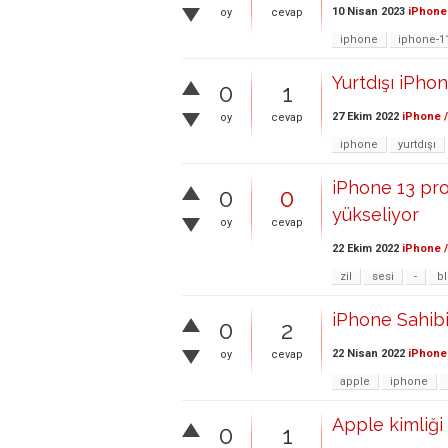
10 Nisan 2023
iPhone 
oy
cevap
iphone
iphone-1
Yurtdışı iPhon
0
1
27 Ekim 2022
iPhone /
oy
cevap
iphone
yurtdışı
iPhone 13 pro
0
0
yükseliyor
oy
cevap
22 Ekim 2022
iPhone /
zil
sesi
-
b
iPhone Sahibi
0
2
22 Nisan 2022
iPhone 
oy
cevap
apple
iphone
Apple kimliği 
0
1