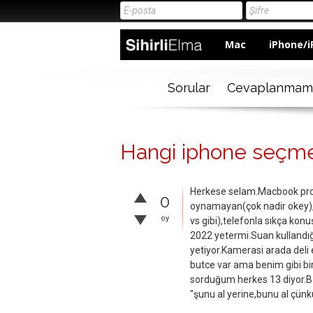
Mac
iPhone/i
Sorular
Cevaplanmam
Hangi iphone seçme
Herkese selam.Macbook pro 
0
oynamayan(çok nadir okey),g
oy
vs gibi),telefonla sıkça kon
2022 yetermi.Suan kullandı
yetiyor.Kamerasi arada deli
butce var ama benim gibi bir
sorduğum herkes 13 diyor.Ba
"şunu al yerine,bunu al çünkü