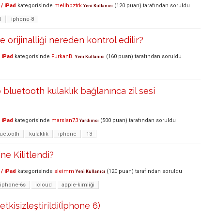
/ iPad
kategorisinde
melihbztrk
(
120
puan)
tarafından
soruldu
Yeni Kullanıcı
1
iphone-8
e orijinalliği nereden kontrol edilir?
 iPad
kategorisinde
FurkanB.
(
160
puan)
tarafından
soruldu
Yeni Kullanıcı
 bluetooth kulaklık bağlanınca zil sesi
 iPad
kategorisinde
marslan73
(
500
puan)
tarafından
soruldu
Yardımcı
luetooth
kulaklık
iphone
13
ne Kilitlendi?
/ iPad
kategorisinde
sleimm
(
120
puan)
tarafından
soruldu
Yeni Kullanıcı
iphone-6s
icloud
apple-kimliği
etkisizleştirildi(İphone 6)