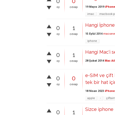
0
0
19 Mayıs 2019
iPhone
oy
cevap
imac
macbook-p
Hangi İphone
0
1
15 Eylül 2014
macseve
oy
cevap
iphone
Hangi Mac'i 
0
1
28 Şubat 2014
Mac Ail
oy
cevap
e-SIM ve çift
0
0
tek bir hat i
oy
cevap
18 Nisan 2023
iPhone 
apple
-
çiftsi
Sizce iphone 
0
1