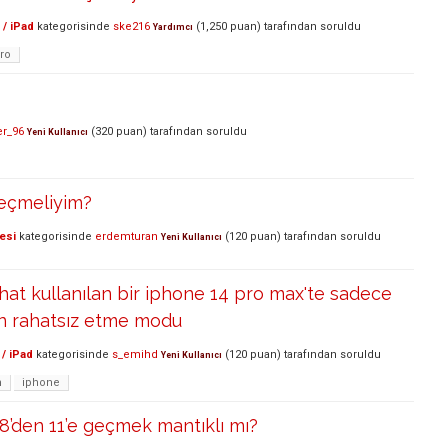
 / iPad
kategorisinde
ske216
(
1,250
puan)
tarafından
soruldu
Yardımcı
ro
r_96
(
320
puan)
tarafından
soruldu
Yeni Kullanıcı
seçmeliyim?
esi
kategorisinde
erdemturan
(
120
puan)
tarafından
soruldu
Yeni Kullanıcı
 hat kullanılan bir iphone 14 pro max'te sadece
çin rahatsız etme modu
/ iPad
kategorisinde
s_emihd
(
120
puan)
tarafından
soruldu
Yeni Kullanıcı
m
iphone
8’den 11’e geçmek mantıklı mı?