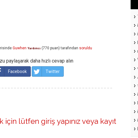
risinde
Guwhen
(
770
puan)
tarafından
soruldu
Yardımcı
u paylaşarak daha hızlı cevap alın
Facebook
Twitter
 için lütfen
giriş yapınız
veya
kayıt