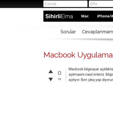
Mac
iPhone/i
Sorular
Cevaplanmam
Macbook Uygulamala
Macbook bilgisayar açıldıkt
0
açılmasını nasıl önleriz. Bi
oy
açılıyor. Ben çıkış yap diyor