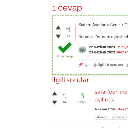
1 cevap
Sistem Ayarları > Genel > 
+1
oy
Buradaki "oturum açıldığınd
22 Haziran 2023
Fatih Ş
23 Haziran 2023
Guwhe
En İyi Cevap
İlgili sorular
safari'den in
+1
3
açılması
oy
cevap
6 Kasım 2014
tolbooy
itunes
preview