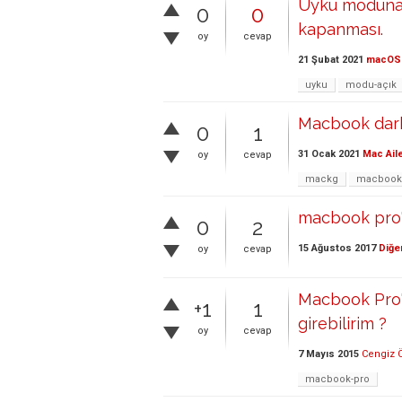
Uyku moduna 
0
0
kapanması.
oy
cevap
21 Şubat 2021
macOS
uyku
modu-açık
Macbook dark
0
1
31 Ocak 2021
Mac Ail
oy
cevap
mackg
macbook
macbook pro'd
0
2
15 Ağustos 2017
Diğe
oy
cevap
Macbook Pro'
+1
1
girebilirim ?
oy
cevap
7 Mayıs 2015
Cengiz 
macbook-pro