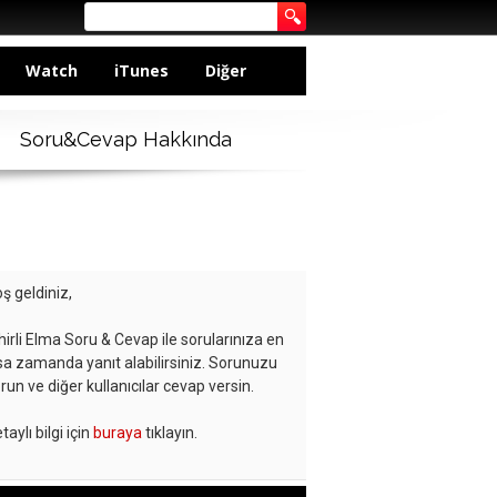
Watch
iTunes
Diğer
Soru&Cevap Hakkında
ş geldiniz,
hirli Elma Soru & Cevap ile sorularınıza en
sa zamanda yanıt alabilirsiniz. Sorunuzu
run ve diğer kullanıcılar cevap versin.
taylı bilgi için
buraya
tıklayın.