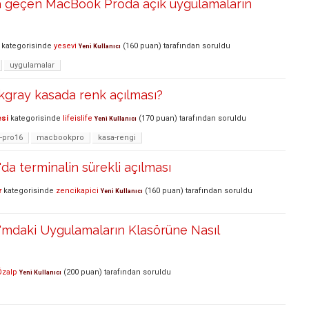
geçen MacBook Proda açık uygulamaların
kategorisinde
yesevi
(
160
puan)
tarafından
soruldu
Yeni Kullanıcı
uygulamalar
gray kasada renk açılması?
esi
kategorisinde
lifeislife
(
170
puan)
tarafından
soruldu
Yeni Kullanıcı
-pro16
macbookpro
kasa-rengi
a terminalin sürekli açılması
r
kategorisinde
zencikapici
(
160
puan)
tarafından
soruldu
Yeni Kullanıcı
mdaki Uygulamaların Klasörüne Nasıl
Özalp
(
200
puan)
tarafından
soruldu
Yeni Kullanıcı