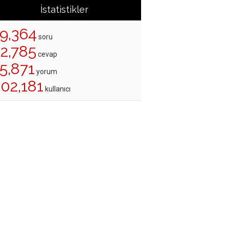
İstatistikler
19,364
soru
22,785
cevap
5,871
yorum
202,181
kullanıcı