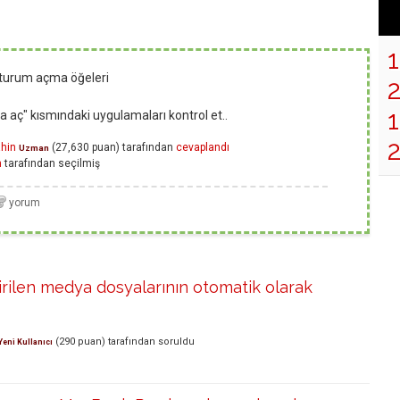
Oturum açma öğeleri
1
a aç" kısmındaki uygulamaları kontrol et..
ahin
(
27,630
puan)
tarafından
cevaplandı
Uzman
n
tarafından
seçilmiş
dirilen medya dosyalarının otomatik olarak
(
290
puan)
tarafından
soruldu
Yeni Kullanıcı