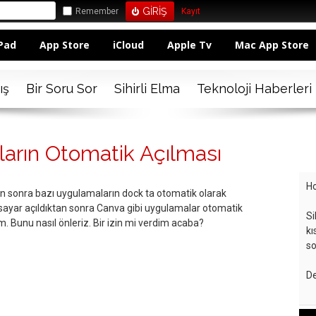
Remember
Kayıt
Pad
App Store
iCloud
Apple Tv
Mac App Store
ış
Bir Soru Sor
Sihirli Elma
Teknoloji Haberleri
rın Otomatik Açılması
Ho
an sonra bazı uygulamaların dock ta otomatik olarak
lgisayar açıldıktan sonra Canva gibi uygulamalar otomatik
Si
um. Bunu nasıl önleriz. Bir izin mi verdim acaba?
kı
so
De