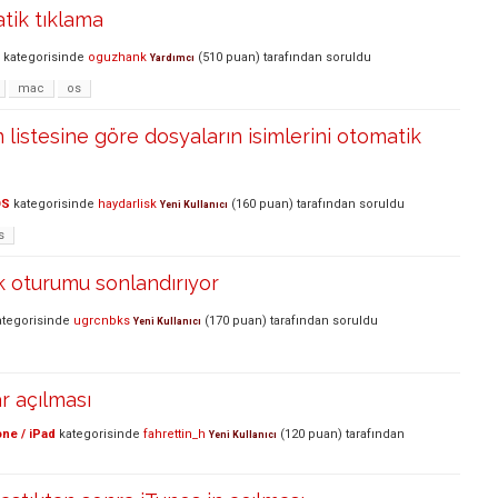
tik tıklama
kategorisinde
oguzhank
(
510
puan)
tarafından
soruldu
Yardımcı
mac
os
 listesine göre dosyaların isimlerini otomatik
OS
kategorisinde
haydarlisk
(
160
puan)
tarafından
soruldu
Yeni Kullanıcı
s
k oturumu sonlandırıyor
tegorisinde
ugrcnbks
(
170
puan)
tarafından
soruldu
Yeni Kullanıcı
r açılması
ne / iPad
kategorisinde
fahrettin_h
(
120
puan)
tarafından
Yeni Kullanıcı