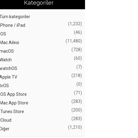
Kategoriler
Tüm kategoriler
(1,232)
iPhone / iPad
(46)
iOS
(11,480)
Mac Ailesi
(728)
macOS
(60)
Watch
(7)
watchOS
(218)
Apple TV
(0)
tvOS
(71)
iOS App Store
(283)
Mac App Store
(200)
iTunes Store
(283)
iCloud
(1,210)
Diğer