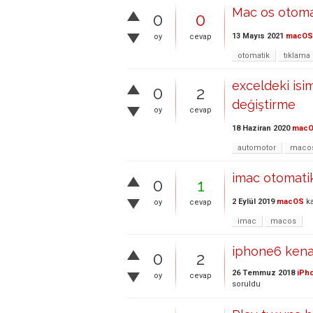
Mac os otoma
0
0
13 Mayıs 2021
macOS
oy
cevap
otomatik
tıklama
exceldeki isim
0
2
değiştirme
oy
cevap
18 Haziran 2020
mac
automotor
maco
imac otomati
0
1
2 Eylül 2019
macOS
ka
oy
cevap
imac
macos
iphone6 kena
0
2
26 Temmuz 2018
iPho
oy
cevap
soruldu