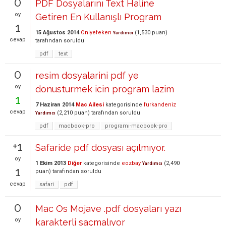
0
PDF Dosyalarını Text Haline
oy
Getiren En Kullanışlı Program
1
15 Ağustos 2014
Onlyefeken
(
1,530
puan)
Yardımcı
cevap
tarafından
soruldu
pdf
text
0
resim dosyalarini pdf ye
oy
donusturmek icin program lazim
1
7 Haziran 2014
Mac Ailesi
kategorisinde
furkandeniz
cevap
(
2,210
puan)
tarafından
soruldu
Yardımcı
pdf
macbook-pro
programı-macbook-pro
+1
Safaride pdf dosyası açılmıyor.
oy
1 Ekim 2013
Diğer
kategorisinde
eozbay
(
2,490
Yardımcı
1
puan)
tarafından
soruldu
cevap
safari
pdf
0
Mac Os Mojave .pdf dosyaları yazı
oy
karakterli saçmalıyor