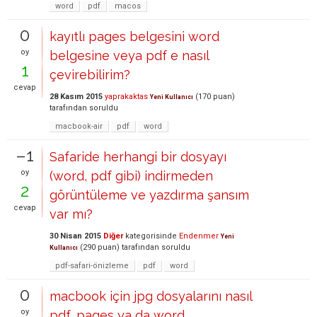
word
pdf
macos
0
kayıtlı pages belgesini word
oy
belgesine veya pdf e nasıl
1
çevirebilirim?
cevap
28 Kasım 2015
yaprakaktas
(
170
puan)
Yeni Kullanıcı
tarafından
soruldu
macbook-air
pdf
word
–1
Safaride herhangi bir dosyayı
oy
(word, pdf gibi) indirmeden
2
görüntüleme ve yazdırma şansım
cevap
var mı?
30 Nisan 2015
Diğer
kategorisinde
Endenmer
Yeni
(
290
puan)
tarafından
soruldu
Kullanıcı
pdf-safari-önizleme
pdf
word
0
macbook için jpg dosyalarını nasıl
oy
pdf, pages ya da word