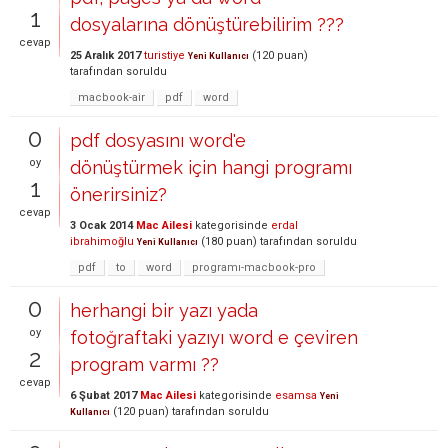
1
dosyalarına dönüştürebilirim ???
cevap
25 Aralık 2017
turistiye
(
120
puan)
Yeni Kullanıcı
tarafından
soruldu
macbook-air
pdf
word
0
pdf dosyasını word'e
oy
dönüştürmek için hangi programı
1
önerirsiniz?
cevap
3 Ocak 2014
Mac Ailesi
kategorisinde
erdal
ibrahimoğlu
(
180
puan)
tarafından
soruldu
Yeni Kullanıcı
pdf
to
word
programı-macbook-pro
0
herhangi bir yazı yada
oy
fotoğraftaki yazıyı word e çeviren
2
program varmı ??
cevap
6 Şubat 2017
Mac Ailesi
kategorisinde
esamsa
Yeni
(
120
puan)
tarafından
soruldu
Kullanıcı