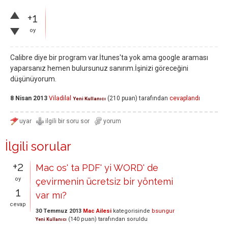
+1
oy
Calibre diye bir program var.İtunes'ta yok ama google araması
yaparsanız hemen bulursunuz sanırım.İşinizi göreceğini
düşünüyorum.
8 Nisan 2013
Viladilal
(
210
puan)
tarafından
cevaplandı
Yeni Kullanıcı
İlgili sorular
+2
Mac os' ta PDF' yi WORD' de
oy
çevirmenin ücretsiz bir yöntemi
1
var mı?
cevap
30 Temmuz 2013
Mac Ailesi
kategorisinde
bsungur
(
140
puan)
tarafından
soruldu
Yeni Kullanıcı