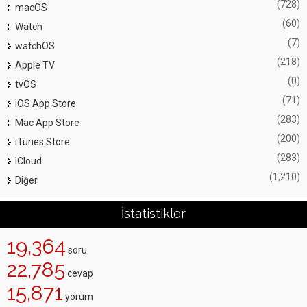
(728)
macOS
(60)
Watch
(7)
watchOS
(218)
Apple TV
(0)
tvOS
(71)
iOS App Store
(283)
Mac App Store
(200)
iTunes Store
(283)
iCloud
(1,210)
Diğer
İstatistikler
19,364
soru
22,785
cevap
15,871
yorum