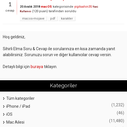
1
20 Aralık 2018
macOS
kategorisinde
yigitsahin35
Yeni
cevap
(
120
puan)
tarafından
soruldu
Kullanıcı
macos-mojave
pdf
karakter
Hoş geldiniz,
Sihirli Elma Soru & Cevap ile sorularınıza en kısa zamanda yanıt
alabilirsiniz. Sorunuzu sorun ve diğer kullanıcılar cevap versin.
Detaylı bilgi için
buraya
tıklayın.
Kategoriler
Tüm kategoriler
(1,232)
iPhone / iPad
(46)
iOS
(11,480)
Mac Ailesi