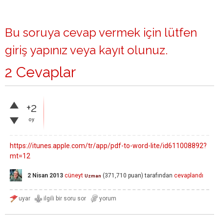
Bu soruya cevap vermek için lütfen
giriş yapınız
veya
kayıt olunuz
.
2 Cevaplar
+2
oy
https://itunes.apple.com/tr/app/pdf-to-word-lite/id611008892?
mt=12
2 Nisan 2013
cüneyt
(
371,710
puan)
tarafından
cevaplandı
Uzman