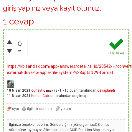
giriş yapınız
veya
kayıt olunuz
.
1 cevap
0
oy
En İyi Cevap
https://kb.sandisk.com/app/answers/detail/a_id/20542/~/convert
external-drive-to-apple-file-system-%28apfs%29-format
10 Nisan 2021
cüneyt
(
371,710
puan)
tarafından
cevaplandı
Uzman
11 Nisan 2021
Kenan Cabbar
tarafından
seçilmiş
İlginize teşekkür ederim. Gönderdiğiniz yönerge macOS un bu
sürümüne uymuyor. Silme sırasında GUID Partition Map gelmiyor.