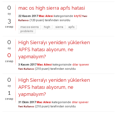
0
mac os high sierra apfs hatasi
oy
22 Kasım 2017
Mac Ailesi
kategorisinde
kity92
Yeni
3
(
120
puan)
tarafından
soruldu
Kullanıcı
cevap
macos-sierra
high
sierra
apfs
problemi
0
High Sierra’yı yeniden yüklerken
oy
APFS hatası alıyorum, ne
0
yapmalıyım?
cevap
3 Kasım 2017
Mac Ailesi
kategorisinde
dilar işsever
(
210
puan)
tarafından
soruldu
Yeni Kullanıcı
0
High Sierra’yı yeniden yüklerken
oy
APFS hatası alıyorum, ne
1
yapmalıyım?
cevap
31 Ekim 2017
Mac Ailesi
kategorisinde
dilar işsever
(
210
puan)
tarafından
soruldu
Yeni Kullanıcı