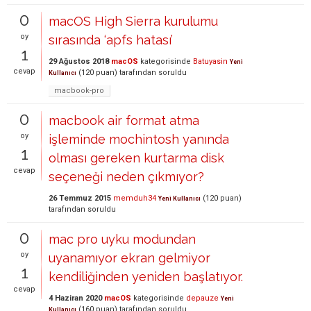
0
macOS High Sierra kurulumu
oy
sırasında ‘apfs hatası’
1
29 Ağustos 2018
macOS
kategorisinde
Batuyasin
Yeni
cevap
(
120
puan)
tarafından
soruldu
Kullanıcı
macbook-pro
0
macbook air format atma
oy
işleminde mochintosh yanında
1
olması gereken kurtarma disk
cevap
seçeneği neden çıkmıyor?
26 Temmuz 2015
memduh34
(
120
puan)
Yeni Kullanıcı
tarafından
soruldu
0
mac pro uyku modundan
oy
uyanamıyor ekran gelmiyor
1
kendiliğinden yeniden başlatıyor.
cevap
4 Haziran 2020
macOS
kategorisinde
depauze
Yeni
(
160
puan)
tarafından
soruldu
Kullanıcı