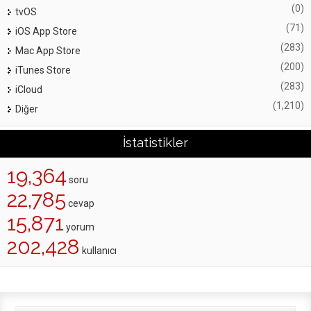
(0)
tvOS
(71)
iOS App Store
(283)
Mac App Store
(200)
iTunes Store
(283)
iCloud
(1,210)
Diğer
İstatistikler
19,364
soru
22,785
cevap
15,871
yorum
202,428
kullanıcı