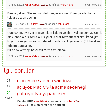
10 Nisan 2021
Kenan Cabbar
tarafından
yorumlandı
Yardımcı
Bende geliyor. Silerken üst diski seçeceksiniz. Yönerge adımlarını
tekrar gözden geçirin.
10 Nisan 2021
cüneyt
tarafından
yorumlandı
Uzman
Gündüz gözüyle yönergeye tekrar baktım ve oldu. Kullandığım 32 GB lık
diski önce APFS sonra APFS şifreli olarak formatlayabildim. İstediğim
buydu. Bilmiyorum kaçıncı defadır yardımcı oluyorsunuz. Çok teşekkür
ederim Cüneyt bey.
Bir de oy vermeyi başarabilirsem tam olacak.
11 Nisan 2021
Kenan Cabbar
tarafından
yorumlandı
Yardımcı
İlgili sorular
0
mac imde sadece windows
oy
açılıyor. Mac OS la açma seçeneği
2
gelmiyor.Ne yapabilirim
cevap
7 Aralık 2012
Mac Ailesi
kategorisinde
kythera
Yeni
(
160
puan)
tarafından
soruldu
Kullanıcı