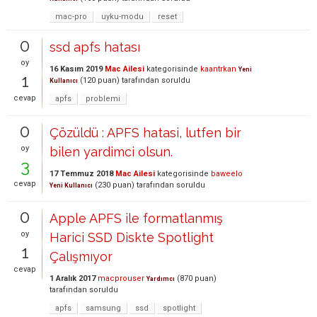
mac-pro
uyku-modu
reset
0
ssd apfs hatası
oy
16 Kasım 2019
Mac Ailesi
kategorisinde
kaantrkan
Yeni
1
(
120
puan)
tarafından
soruldu
Kullanıcı
cevap
apfs
problemi
0
Çözüldü : APFS hatasi, lutfen bir
oy
bilen yardimci olsun.
3
17 Temmuz 2018
Mac Ailesi
kategorisinde
baweelo
cevap
(
230
puan)
tarafından
soruldu
Yeni Kullanıcı
0
Apple APFS ile formatlanmış
oy
Harici SSD Diskte Spotlight
1
Çalışmıyor
cevap
1 Aralık 2017
macprouser
(
870
puan)
Yardımcı
tarafından
soruldu
apfs
samsung
ssd
spotlight