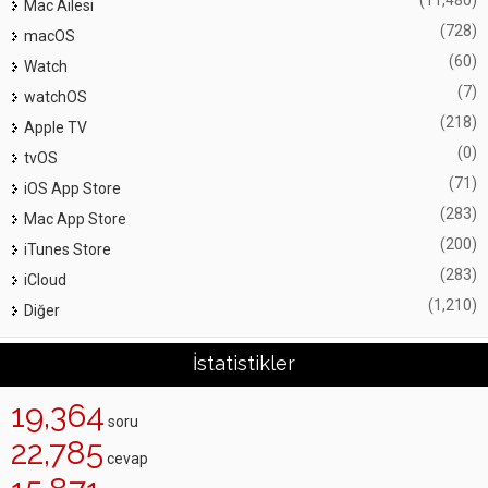
(11,480)
Mac Ailesi
(728)
macOS
(60)
Watch
(7)
watchOS
(218)
Apple TV
(0)
tvOS
(71)
iOS App Store
(283)
Mac App Store
(200)
iTunes Store
(283)
iCloud
(1,210)
Diğer
İstatistikler
19,364
soru
22,785
cevap