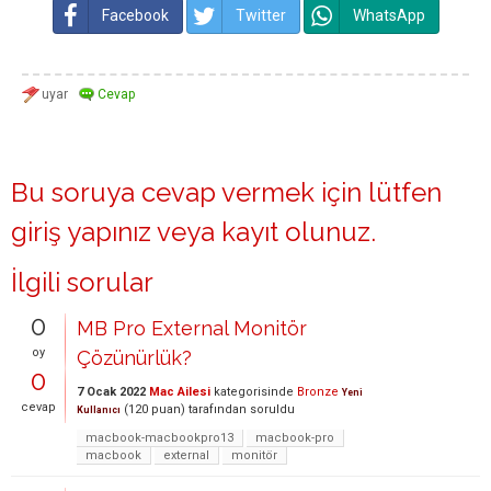
Facebook
Twitter
WhatsApp
Bu soruya cevap vermek için lütfen
giriş yapınız
veya
kayıt olunuz
.
İlgili sorular
0
MB Pro External Monitör
oy
Çözünürlük?
0
7 Ocak 2022
Mac Ailesi
kategorisinde
Bronze
Yeni
cevap
(
120
puan)
tarafından
soruldu
Kullanıcı
macbook-macbookpro13
macbook-pro
macbook
external
monitör