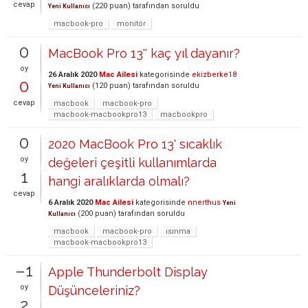
cevap
(
220
puan)
tarafından
soruldu
Yeni Kullanıcı
macbook-pro
monitör
0
MacBook Pro 13'' kaç yıl dayanır?
oy
26 Aralık 2020
Mac Ailesi
kategorisinde
ekizberke18
0
(
120
puan)
tarafından
soruldu
Yeni Kullanıcı
cevap
macbook
macbook-pro
macbook-macbookpro13
macbookpro
0
2020 MacBook Pro 13' sıcaklık
oy
değeleri çeşitli kullanımlarda
1
hangi aralıklarda olmalı?
cevap
6 Aralık 2020
Mac Ailesi
kategorisinde
nnerthus
Yeni
(
200
puan)
tarafından
soruldu
Kullanıcı
macbook
macbook-pro
ısınma
macbook-macbookpro13
–1
Apple Thunderbolt Display
oy
Düşünceleriniz?
2