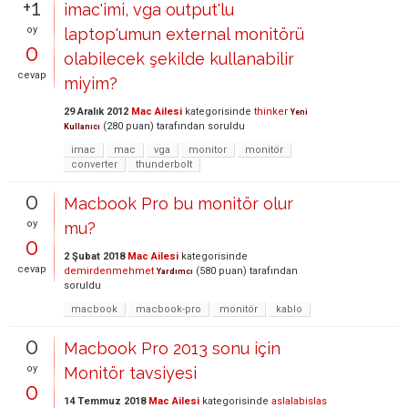
+1
imac'imi, vga output'lu
oy
laptop'umun external monitörü
0
olabilecek şekilde kullanabilir
cevap
miyim?
29 Aralık 2012
Mac Ailesi
kategorisinde
thinker
Yeni
(
280
puan)
tarafından
soruldu
Kullanıcı
imac
mac
vga
monitor
monitör
converter
thunderbolt
0
Macbook Pro bu monitör olur
oy
mu?
0
2 Şubat 2018
Mac Ailesi
kategorisinde
cevap
demirdenmehmet
(
580
puan)
tarafından
Yardımcı
soruldu
macbook
macbook-pro
monitör
kablo
0
Macbook Pro 2013 sonu için
oy
Monitör tavsiyesi
0
14 Temmuz 2018
Mac Ailesi
kategorisinde
aslalabislas