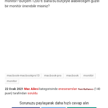
monitör? Bütçem 1200 tl. Bana bu bütçeyle alabileceğim güzel
bir monitör önerebilir misiniz?
macbook-macbookpro13
macbook-pro
macbook
monitör
monitor
22 Ocak 2021
Mac Ailesi
kategorisinde
eneserarrslan
(
140
Yeni Kullanıcı
puan)
tarafından
soruldu
Sorunuzu paylaşarak daha hızlı cevap alın