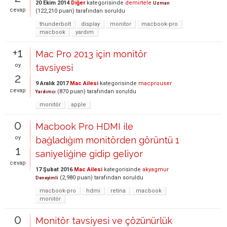
20 Ekim 2014
Diğer
kategorisinde
demirtele
Uzman
cevap
(
122,210
puan)
tarafından
soruldu
thunderbolt
display
monitor
macbook-pro
macbook
yardım
+1
Mac Pro 2013 için monitör
oy
tavsiyesi
2
9 Aralık 2017
Mac Ailesi
kategorisinde
macprouser
cevap
(
870
puan)
tarafından
soruldu
Yardımcı
monitör
apple
0
Macbook Pro HDMI ile
oy
bağladığım monitörden görüntü 1
1
saniyeliğine gidip geliyor
cevap
17 Şubat 2016
Mac Ailesi
kategorisinde
akyagmur
(
2,980
puan)
tarafından
soruldu
Deneyimli
macbook-pro
hdmi
retina
macbook
monitör
0
Monitör tavsiyesi ve çözünürlük