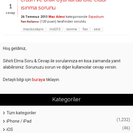
1
ısınma sorunu
cevap
26 Temmuz 2013
Mac Ailesi
kategorisinde
Expadium
(
120
puan)
tarafından
soruldu
Yeni Kullanıcı
macbookpro
md212
ısınma
fan
sesi
Hoş geldiniz,
Sihirli Elma Soru & Cevap ile sorularınıza en kısa zamanda yanıt
alabilirsiniz. Sorunuzu sorun ve diğer kullanıcılar cevap versin.
Detaylı bilgi için
buraya
tıklayın.
Kategoriler
Tüm kategoriler
(1,232)
iPhone / iPad
(46)
iOS