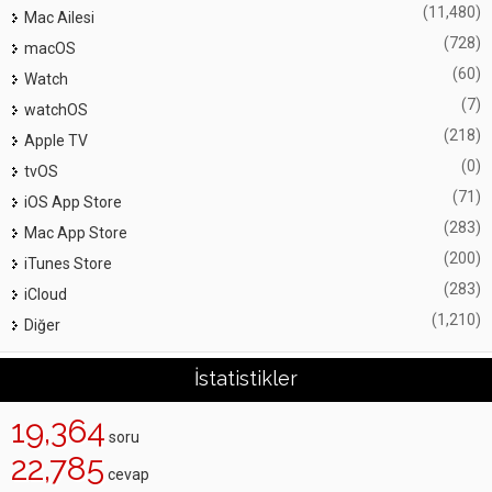
(11,480)
Mac Ailesi
(728)
macOS
(60)
Watch
(7)
watchOS
(218)
Apple TV
(0)
tvOS
(71)
iOS App Store
(283)
Mac App Store
(200)
iTunes Store
(283)
iCloud
(1,210)
Diğer
İstatistikler
19,364
soru
22,785
cevap