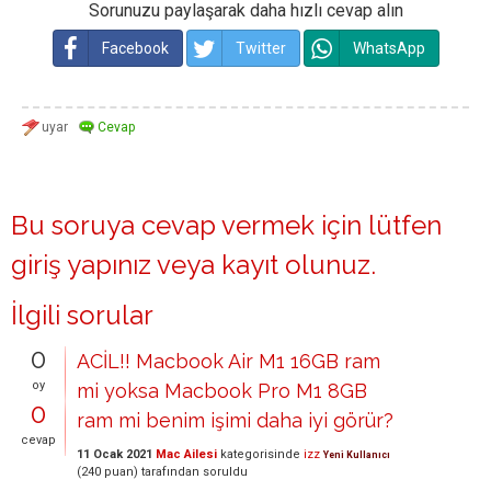
Sorunuzu paylaşarak daha hızlı cevap alın
Facebook
Twitter
WhatsApp
Bu soruya cevap vermek için lütfen
giriş yapınız
veya
kayıt olunuz
.
İlgili sorular
0
ACİL!! Macbook Air M1 16GB ram
oy
mi yoksa Macbook Pro M1 8GB
0
ram mi benim işimi daha iyi görür?
cevap
11 Ocak 2021
Mac Ailesi
kategorisinde
izz
Yeni Kullanıcı
(
240
puan)
tarafından
soruldu