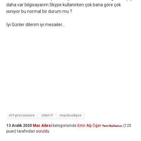
daha var bilgisayarım Skype kullanırken çok bana göre çok
ısınıyor bu normal bir durum mu ?
İyi Günler dilerim iyi mesailer...
m1-processors-
intel-i7-
macbookpro
13 Aralık 2020
Mac Ailesi
kategorisinde
Emir Alp Öğer
(
120
Yeni Kullanıcı
puan)
tarafından
soruldu