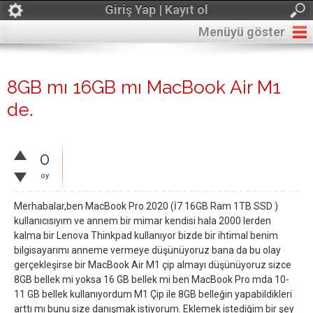
Giriş Yap | Kayıt ol
Menüyü göster
8GB mı 16GB mı MacBook Air M1
de.
0
oy
Merhabalar,ben MacBook Pro 2020 (İ7 16GB Ram 1TB SSD )
kullanıcısıyım ve annem bir mimar kendisi hala 2000 lerden
kalma bir Lenova Thinkpad kullanıyor bizde bir ihtimal benim
bilgisayarımı anneme vermeye düşünüyoruz bana da bu olay
gerçekleşirse bir MacBook Air M1 çip almayı düşünüyoruz sizce
8GB bellek mi yoksa 16 GB bellek mi ben MacBook Pro mda 10-
11 GB bellek kullanıyordum M1 Çip ile 8GB belleğin yapabildikleri
arttı mı bunu size danışmak istiyorum. Eklemek istediğim bir şey