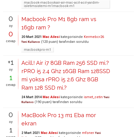
macbook-macbookair-air-mac-acil-acıl-yardim-
isletimsistemi-m1macbook-m1
0
Macbook Pro M1 8gb ram vs
oy
16gb ram ?
0
20 Mart 2021
Mac Ailesi
kategorisinde
Kermebcr26
cevap
(
120
puan)
tarafından
soruldu
Yeni Kullanıcı
macbookpro-m1
+1
Acill.! Air i7 8GB Ram 256 SSD mi.?
oy
rPRO i5 2.4 Ghz 16GB Ram 128SSD
1
mi yoksa rPRO i5 2.6 Ghz 8GB
cevap
Ram 128 SSD mi.?
24 Mart 2014
Mac Ailesi
kategorisinde
ismet_cetin
Yeni
(
190
puan)
tarafından
soruldu
Kullanıcı
0
MacBook Pro 13 m1 Eba mor
oy
ekran
1
2 Mart 2021
Mac Ailesi
kategorisinde
mfoner
Yeni