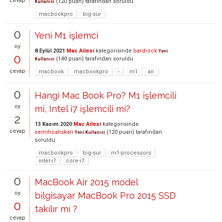
cevap
(
120
puan)
tarafından
soruldu
Kullanıcı
macbookpro
big-sur
0
Yeni M1 işlemci
oy
8 Eylül 2021
Mac Ailesi
kategorisinde
bardrock
Yeni
0
(
140
puan)
tarafından
soruldu
Kullanıcı
cevap
macbook
macbookpro
-
m1
air
0
Hangi Mac Book Pro? M1 işlemcili
oy
mi, Intel i7 işlemcili mi?
2
13 Kasım 2020
Mac Ailesi
kategorisinde
cevap
semihcaliskan
(
120
puan)
tarafından
Yeni Kullanıcı
soruldu
macbookpro
big-sur
m1-processors
intel-i7
core-i7
0
MacBook Air 2015 model
oy
bilgisayar MacBook Pro 2015 SSD
0
takılır mı ?
cevap