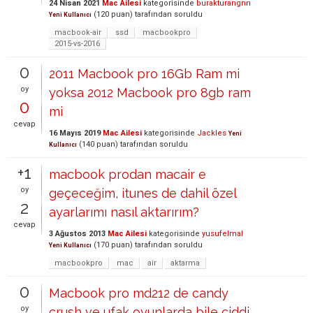
24 Nisan 2021
Mac Ailesi
kategorisinde
burakturangnn
(
120
puan)
tarafından
soruldu
Yeni Kullanıcı
macbook-air
ssd
macbookpro
2015-vs-2016
0
2011 Macbook pro 16Gb Ram mi
oy
yoksa 2012 Macbook pro 8gb ram
0
mi
cevap
16 Mayıs 2019
Mac Ailesi
kategorisinde
Jackles
Yeni
(
140
puan)
tarafından
soruldu
Kullanıcı
+1
macbook prodan macair e
oy
geçeceğim, itunes de dahil özel
2
ayarlarımı nasıl aktarırım?
cevap
3 Ağustos 2013
Mac Ailesi
kategorisinde
yusufelmal
(
170
puan)
tarafından
soruldu
Yeni Kullanıcı
macbookpro
mac
air
aktarma
0
Macbook pro md212 de candy
oy
crush ve ufak oyunlarda bile ciddi