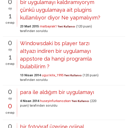
0
bir uygulamayı kaldıramıyorym
oy
çünkü uygulamaya ait plugins
1
kullanılıyor diyor Ne yapmalıyım?
cevap
23 Mart 2015
malbayrak1
(
120
puan)
Yeni Kullanıcı
tarafından
soruldu
0
Windowsdaki bs player tarzı
oy
altyazı indiren bir uygulamayı
1
appstore da hangi programla
cevap
bulabilirim ?
13 Nisan 2014
ugur.kilix_1995
(
120
puan)
Yeni Kullanıcı
tarafından
soruldu
0
para ile aldığım bir uygulamayı
oy
4 Nisan 2014
huseyinfurkanozkan
(
220
Yeni Kullanıcı
0
puan)
tarafından
soruldu
cevap
0
bir fotoğraf üzerine orjinal