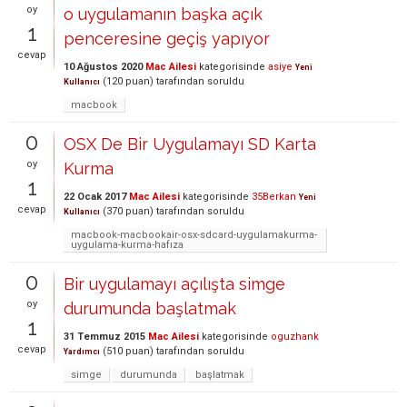
oy
o uygulamanın başka açık
1
penceresine geçiş yapıyor
cevap
10 Ağustos 2020
Mac Ailesi
kategorisinde
asiye
Yeni
(
120
puan)
tarafından
soruldu
Kullanıcı
macbook
0
OSX De Bir Uygulamayı SD Karta
oy
Kurma
1
22 Ocak 2017
Mac Ailesi
kategorisinde
35Berkan
Yeni
cevap
(
370
puan)
tarafından
soruldu
Kullanıcı
macbook-macbookair-osx-sdcard-uygulamakurma-
uygulama-kurma-hafıza
0
Bir uygulamayı açılışta simge
oy
durumunda başlatmak
1
31 Temmuz 2015
Mac Ailesi
kategorisinde
oguzhank
cevap
(
510
puan)
tarafından
soruldu
Yardımcı
simge
durumunda
başlatmak