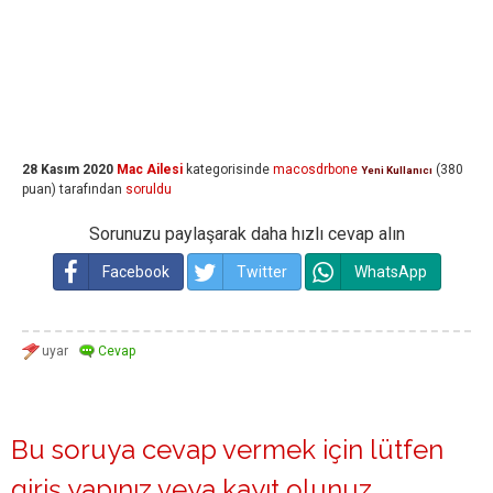
28 Kasım 2020
Mac Ailesi
kategorisinde
macosdrbone
(
380
Yeni Kullanıcı
puan)
tarafından
soruldu
Sorunuzu paylaşarak daha hızlı cevap alın
Facebook
Twitter
WhatsApp
Bu soruya cevap vermek için lütfen
giriş yapınız
veya
kayıt olunuz
.