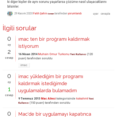
ki diğer kişiler de aynı sorunu yaşarlarsa çözüme nasıl ulaşacaklarını
bilsinler.
29 Kasım 2020
Fatih Şahin
tarafından
yorumlandı
Uzman
İlgili sorular
0
ımac ten bir proğramı kaldırmak
oy
istiyorum
2
16 Nisan 2014
Muhsin Omur Turkonu
(
120
Yeni Kullanıcı
cevap
puan)
tarafından
soruldu
imac
0
imac yüklediğim bir programı
oy
kaldırmak istediğimde
1
uygulamalarda bulamadım
cevap
9 Temmuz 2013
Mac Ailesi
kategorisinde
kskahmt
Yeni
(
150
puan)
tarafından
soruldu
Kullanıcı
0
Mac'de bir uygulamayı kapatınca