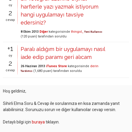
oy
harflerle yazı yazmak istiyorum
2
hangi uygulamayı tavsiye
cevap
edersiniz?
8 Ekim 2013
Diğer
kategorisinde
thingol_
Yeni Kullanıcı
(
120
puan)
tarafından
soruldu
+1
Paralı aldığım bir uygulamayı nasıl
oy
iade edip paramı geri alıcam
2
26 Haziran 2013
iTunes Store
kategorisinde
derin
cevap
(
1,680
puan)
tarafından
soruldu
Yardımcı
Hoş geldiniz,
Sihirli Elma Soru & Cevap ile sorularınıza en kısa zamanda yanıt
alabilirsiniz. Sorunuzu sorun ve diğer kullanıcılar cevap versin.
Detaylı bilgi için
buraya
tıklayın.