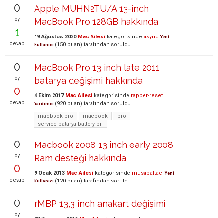
0
Apple MUHN2TU/A 13-inch
oy
MacBook Pro 128GB hakkında
1
19 Ağustos 2020
Mac Ailesi
kategorisinde
async
Yeni
cevap
(
150
puan)
tarafından
soruldu
Kullanıcı
0
MacBook Pro 13 inch late 2011
oy
batarya değişimi hakkında
0
4 Ekim 2017
Mac Ailesi
kategorisinde
rapper-reset
cevap
(
920
puan)
tarafından
soruldu
Yardımcı
macbook-pro
macbook
pro
service-batarya-battery-pil
0
Macbook 2008 13 inch early 2008
oy
Ram desteği hakkında
0
9 Ocak 2013
Mac Ailesi
kategorisinde
musabaltacı
Yeni
cevap
(
120
puan)
tarafından
soruldu
Kullanıcı
0
rMBP 13,3 inch anakart değişimi
oy