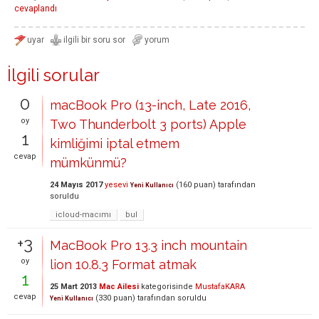
cevaplandı
İlgili sorular
0
macBook Pro (13-inch, Late 2016,
oy
Two Thunderbolt 3 ports) Apple
1
kimliğimi iptal etmem
cevap
mümkünmü?
24 Mayıs 2017
yesevi
(
160
puan)
tarafından
Yeni Kullanıcı
soruldu
icloud-macımı
bul
+3
MacBook Pro 13.3 inch mountain
oy
lion 10.8.3 Format atmak
1
25 Mart 2013
Mac Ailesi
kategorisinde
MustafaKARA
cevap
(
330
puan)
tarafından
soruldu
Yeni Kullanıcı