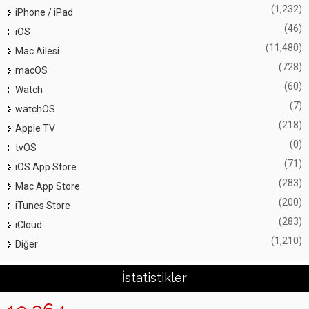
(1,232)
iPhone / iPad
(46)
iOS
(11,480)
Mac Ailesi
(728)
macOS
(60)
Watch
(7)
watchOS
(218)
Apple TV
(0)
tvOS
(71)
iOS App Store
(283)
Mac App Store
(200)
iTunes Store
(283)
iCloud
(1,210)
Diğer
İstatistikler