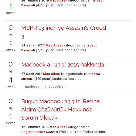
28 Temmuz 2016
Mac Ailesi
kategorisinde
maniac
1
(
4,280
puan)
tarafından
soruldu
Deneyimli
cevap
0
MBPR 13 inch ve Assasin's Creed
oy
3
1
7 Haziran 2013
Mac Ailesi
kategorisinde
iYusuf
cevap
(
7,200
puan)
tarafından
soruldu
Deneyimli
0
Macbook air 13.3" 2015 hakkında
oy
27 Ocak 2016
Mac Ailesi
kategorisinde
mrttttt
Yeni
4
(
190
puan)
tarafından
soruldu
Kullanıcı
cevap
macbook
macbook-air
0
Bugun Macbook 13.3 in. Retina
oy
Aldım Çözünürlük Hakkında
1
Sorum Olucak
cevap
12 Temmuz 2015
Mac Ailesi
kategorisinde
dogussonmez
(
780
puan)
tarafından
soruldu
Yardımcı