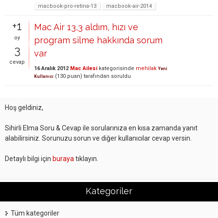
macbook-pro-retina-13
macbook-air-2014
+1
Mac Air 13,3 aldım, hızı ve
oy
program silme hakkında sorum
3
var
cevap
16 Aralık 2012
Mac Ailesi
kategorisinde
mehilak
Yeni
(
130
puan)
tarafından
soruldu
Kullanıcı
Hoş geldiniz,
Sihirli Elma Soru & Cevap ile sorularınıza en kısa zamanda yanıt
alabilirsiniz. Sorunuzu sorun ve diğer kullanıcılar cevap versin.
Detaylı bilgi için
buraya
tıklayın.
Kategoriler
Tüm kategoriler