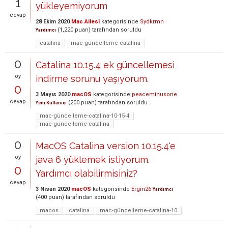
1
yükleyemiyorum
cevap
28 Ekim 2020
Mac Ailesi
kategorisinde
Sydkrmn
(
1,220
puan)
tarafından
soruldu
Yardımcı
catalina
mac-güncelleme-catalina
0
Catalina 10.15.4 ek güncellemesi
oy
indirme sorunu yaşıyorum.
0
3 Mayıs 2020
macOS
kategorisinde
peaceminusone
cevap
(
200
puan)
tarafından
soruldu
Yeni Kullanıcı
mac-güncelleme-catalina-10-15-4
mac-güncelleme-catalina
0
MacOS Catalina version 10.15.4'e
oy
java 6 yüklemek istiyorum.
0
Yardımcı olabilirmisiniz?
cevap
3 Nisan 2020
macOS
kategorisinde
Ergin26
Yardımcı
(
400
puan)
tarafından
soruldu
macos
catalina
mac-güncelleme-catalina-10