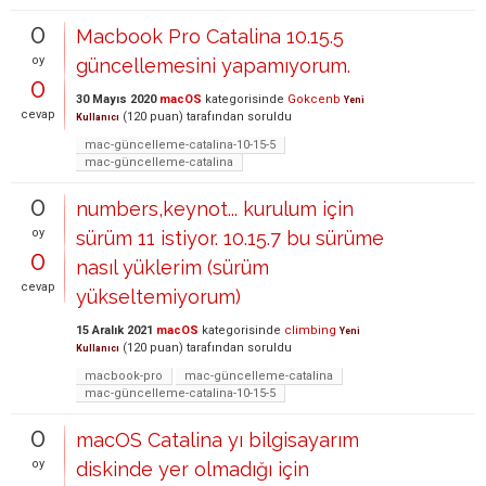
0
Macbook Pro Catalina 10.15.5
oy
güncellemesini yapamıyorum.
0
30 Mayıs 2020
macOS
kategorisinde
Gokcenb
Yeni
cevap
(
120
puan)
tarafından
soruldu
Kullanıcı
mac-güncelleme-catalina-10-15-5
mac-güncelleme-catalina
0
numbers,keynot... kurulum için
oy
sürüm 11 istiyor. 10.15.7 bu sürüme
0
nasıl yüklerim (sürüm
cevap
yükseltemiyorum)
15 Aralık 2021
macOS
kategorisinde
climbing
Yeni
(
120
puan)
tarafından
soruldu
Kullanıcı
macbook-pro
mac-güncelleme-catalina
mac-güncelleme-catalina-10-15-5
0
macOS Catalina yı bilgisayarım
oy
diskinde yer olmadığı için