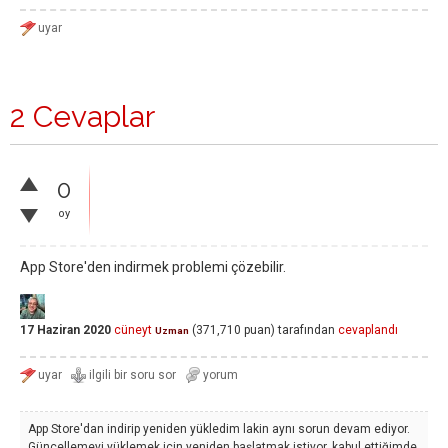
2 Cevaplar
0
oy
App Store'den indirmek problemi çözebilir.
17 Haziran 2020
cüneyt
(
371,710
puan)
tarafından
cevaplandı
Uzman
App Store'dan indirip yeniden yükledim lakin aynı sorun devam ediyor.
Güncellemeyi yüklemek için yeniden başlatmak istiyor, kabul ettiğimde