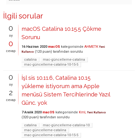
İlgili sorular
0
macOS Catalina 10.15.5 Çökme
oy
Sorunu
0
16 Haziran 2020
macOS
kategorisinde
AHMETK
Yeni
cevap
(
120
puan)
tarafından
soruldu
Kullanıcı
catalina
mac-güncelleme-catalina
mac-güncelleme-catalina-10-15-5
0
İşl sis 10.11.6, Catalina 10.15
oy
yükleme istiyorum ama Apple
2
menüsü Sistem Tercihlerinde Yazıl
cevap
Günc. yok
7 Aralık 2020
macOS
kategorisinde
KmL
Yeni Kullanıcı
(
320
puan)
tarafından
soruldu
catalina
mac-güncelleme-catalina-10
mac-güncelleme-catalina
mac-güncelleme-catalina-10-15-5