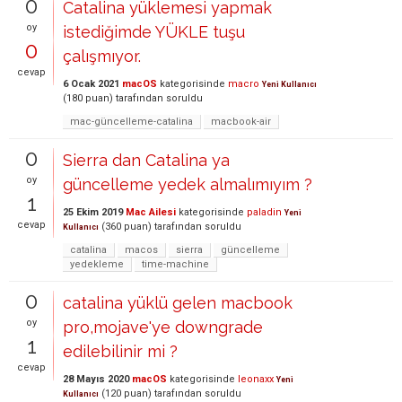
0
Catalina yüklemesi yapmak
oy
istediğimde YÜKLE tuşu
0
çalışmıyor.
cevap
6 Ocak 2021
macOS
kategorisinde
macro
Yeni Kullanıcı
(
180
puan)
tarafından
soruldu
mac-güncelleme-catalina
macbook-air
0
Sierra dan Catalina ya
oy
güncelleme yedek almalımıyım ?
1
25 Ekim 2019
Mac Ailesi
kategorisinde
paladin
Yeni
cevap
(
360
puan)
tarafından
soruldu
Kullanıcı
catalina
macos
sierra
güncelleme
yedekleme
time-machine
0
catalina yüklü gelen macbook
oy
pro,mojave'ye downgrade
1
edilebilinir mi ?
cevap
28 Mayıs 2020
macOS
kategorisinde
leonaxx
Yeni
(
120
puan)
tarafından
soruldu
Kullanıcı