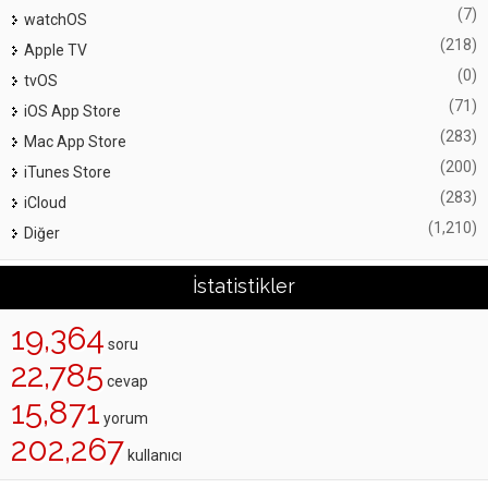
(7)
watchOS
(218)
Apple TV
(0)
tvOS
(71)
iOS App Store
(283)
Mac App Store
(200)
iTunes Store
(283)
iCloud
(1,210)
Diğer
İstatistikler
19,364
soru
22,785
cevap
15,871
yorum
202,267
kullanıcı