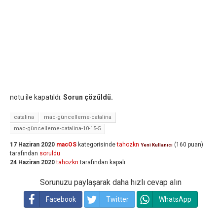
notu ile kapatıldı:
Sorun çözüldü.
catalina
mac-güncelleme-catalina
mac-güncelleme-catalina-10-15-5
17 Haziran 2020
macOS
kategorisinde
tahozkn
(
160
puan)
Yeni Kullanıcı
tarafından
soruldu
24 Haziran 2020
tahozkn
tarafından
kapalı
Sorunuzu paylaşarak daha hızlı cevap alın
Facebook
Twitter
WhatsApp