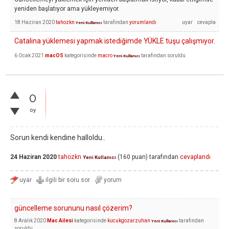
yeniden başlatıyor ama yükleyemiyor.
18 Haziran 2020
tahozkn
tarafından
yorumlandı
Yeni Kullanıcı
Catalina yüklemesi yapmak istediğimde YÜKLE tuşu çalışmıyor.
6 Ocak 2021
macOS
kategorisinde
macro
tarafından
soruldu
Yeni Kullanıcı
0
oy
Sorun kendi kendine halloldu..
24 Haziran 2020
tahozkn
(
160
puan)
tarafından
cevaplandı
Yeni Kullanıcı
güncelleme sorununu nasıl çözerim?
8 Aralık 2020
Mac Ailesi
kategorisinde
kucukgozarzuhan
tarafından
Yeni Kullanıcı
soruldu