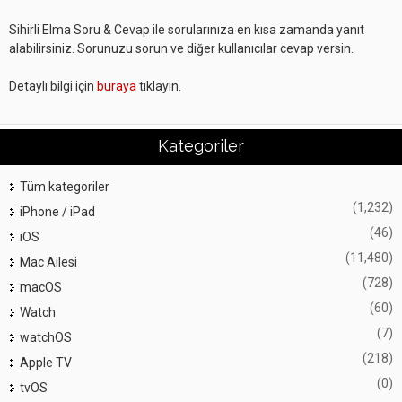
Sihirli Elma Soru & Cevap ile sorularınıza en kısa zamanda yanıt
alabilirsiniz. Sorunuzu sorun ve diğer kullanıcılar cevap versin.
Detaylı bilgi için
buraya
tıklayın.
Kategoriler
Tüm kategoriler
(1,232)
iPhone / iPad
(46)
iOS
(11,480)
Mac Ailesi
(728)
macOS
(60)
Watch
(7)
watchOS
(218)
Apple TV
(0)
tvOS