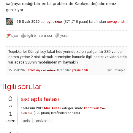
sağlayamadığı bilinen bir problemdir. Kabloyu değiştirmeniz
gerekiyor.
15 Ocak 2020
cüneyt
(
371,710
puan)
tarafından
cevaplandı
Uzman
Teşekkürler Cüneyt bey fakat hdd yerinde zaten çalışan bir SSD var ben
cdrom yerine 2.sini takmak istemiştim bununla ilgili aparat ve videolarda
var acaba SSDnin modelinden mi kaynaklı?
15 Ocak 2020
zeroskay
tarafından
yorumlandı
Yeni Kullanıcı
İlgili sorular
0
ssd apfs hatası
oy
16 Kasım 2019
Mac Ailesi
kategorisinde
kaantrkan
Yeni
1
(
120
puan)
tarafından
soruldu
Kullanıcı
cevap
apfs
problemi