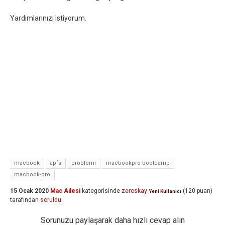
Yardımlarınızı istiyorum.
macbook
apfs
problemi
macbookpro-bootcamp
macbook-pro
15 Ocak 2020
Mac Ailesi
kategorisinde
zeroskay
(
120
puan)
Yeni Kullanıcı
tarafından
soruldu
Sorunuzu paylaşarak daha hızlı cevap alın