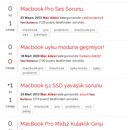
0
Macbook Pro Ses Sorunu.
oy
23 Mayıs 2013
Mac Ailesi
kategorisinde
californianroll
1
(
120
puan)
tarafından
soruldu
Yeni Kullanıcı
cevap
macbook
pro
problemi
macbook-pro
ses
çıkmıyor
0
Macbook uyku moduna geçmiyor!
oy
18 Mart 2020
Mac Ailesi
kategorisinde
furkancelik32
0
(
120
puan)
tarafından
soruldu
Yeni Kullanıcı
cevap
macbook-pro
macbook
uyku-modu
uyku
problemi
+1
Macbook 5.1 SSD yavaşlık sorunu
oy
24 Mart 2013
Mac Ailesi
kategorisinde
erjunt
Yeni
1
(
210
puan)
tarafından
soruldu
Kullanıcı
cevap
ssd
macbook
pro
problemi
ocz
yavaş
0
MacBook Pro Mid12 Kulaklık Girişi