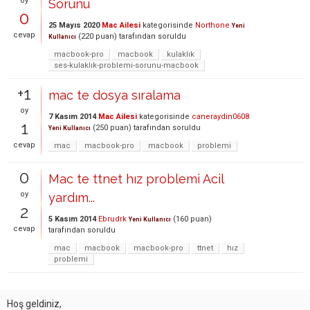
oy
Sorunu
0
25 Mayıs 2020
Mac Ailesi
kategorisinde
Northone
Yeni
cevap
(
220
puan)
tarafından
soruldu
Kullanıcı
macbook-pro
macbook
kulaklık
ses-kulaklık-problemi-sorunu-macbook
+1
mac te dosya sıralama
oy
7 Kasım 2014
Mac Ailesi
kategorisinde
caneraydin0608
1
(
250
puan)
tarafından
soruldu
Yeni Kullanıcı
cevap
mac
macbook-pro
macbook
problemi
0
Mac te ttnet hız problemi Acil
oy
yardım...
2
5 Kasım 2014
Ebrudrk
(
160
puan)
Yeni Kullanıcı
cevap
tarafından
soruldu
mac
macbook
macbook-pro
ttnet
hız
problemi
Hoş geldiniz,