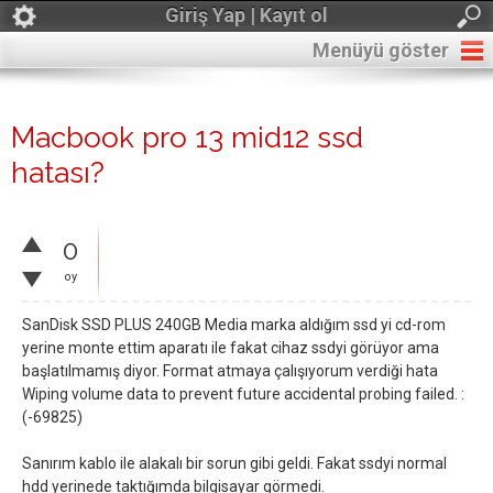
Giriş Yap | Kayıt ol
Menüyü göster
Macbook pro 13 mid12 ssd
hatası?
0
oy
SanDisk SSD PLUS 240GB Media marka aldığım ssd yi cd-rom
yerine monte ettim aparatı ile fakat cihaz ssdyi görüyor ama
başlatılmamış diyor. Format atmaya çalışıyorum verdiği hata
Wiping volume data to prevent future accidental probing failed. :
(-69825)
Sanırım kablo ile alakalı bir sorun gibi geldi. Fakat ssdyi normal
hdd yerinede taktığımda bilgisayar görmedi.