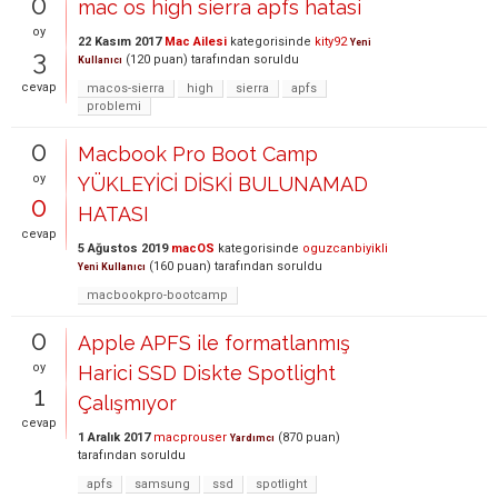
0
mac os high sierra apfs hatasi
oy
22 Kasım 2017
Mac Ailesi
kategorisinde
kity92
Yeni
3
(
120
puan)
tarafından
soruldu
Kullanıcı
cevap
macos-sierra
high
sierra
apfs
problemi
0
Macbook Pro Boot Camp
oy
YÜKLEYİCİ DİSKİ BULUNAMAD
0
HATASI
cevap
5 Ağustos 2019
macOS
kategorisinde
oguzcanbiyikli
(
160
puan)
tarafından
soruldu
Yeni Kullanıcı
macbookpro-bootcamp
0
Apple APFS ile formatlanmış
oy
Harici SSD Diskte Spotlight
1
Çalışmıyor
cevap
1 Aralık 2017
macprouser
(
870
puan)
Yardımcı
tarafından
soruldu
apfs
samsung
ssd
spotlight