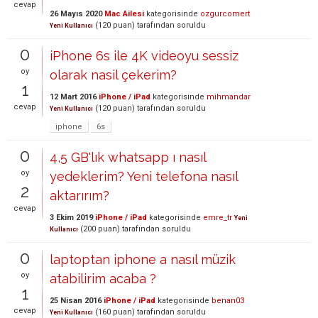
cevap
26 Mayıs 2020
Mac Ailesi
kategorisinde
ozgurcomert
(
120
puan)
tarafından
soruldu
Yeni Kullanıcı
0
iPhone 6s ile 4K videoyu sessiz
oy
olarak nasil çekerim?
1
12 Mart 2016
iPhone / iPad
kategorisinde
mihmandar
cevap
(
120
puan)
tarafından
soruldu
Yeni Kullanıcı
iphone
6s
0
4,5 GB'lık whatsapp ı nasıl
oy
yedeklerim? Yeni telefona nasıl
2
aktarırım?
cevap
3 Ekim 2019
iPhone / iPad
kategorisinde
emre_tr
Yeni
(
200
puan)
tarafından
soruldu
Kullanıcı
0
laptoptan iphone a nasıl müzik
oy
atabilirim acaba ?
1
25 Nisan 2016
iPhone / iPad
kategorisinde
benan03
cevap
(
160
puan)
tarafından
soruldu
Yeni Kullanıcı