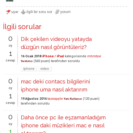
İlgili sorular
0
Dik çekilen videoyu yatayda
oy
düzgün nasıl görüntüleriz?
1
16 Ocak 2018
iPhone / iPad
kategorisinde
mhmtsvr
cevap
(
560
puan)
tarafından
soruldu
Yardımcı
iphone
video
0
mac deki contacs bilgilerini
oy
iphone uma nasıl aktarırım
1
19 Ağustos 2016
tazeapple
(
120
puan)
Yeni Kullanıcı
cevap
tarafından
soruldu
0
Daha önce pc ile eşzamanladığım
oy
iphone daki müzikleri mac e nasıl
1