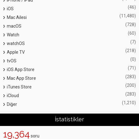
iPhone / iPad
(46)
iOS
(11,480)
Mac Ailesi
(728)
macOS
(60)
Watch
(7)
watchOS
(218)
Apple TV
(0)
tvOS
(71)
iOS App Store
(283)
Mac App Store
(200)
iTunes Store
(283)
iCloud
(1,210)
Diğer
İstatistikler
19,364
soru