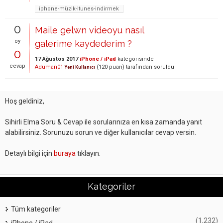
iphone-müzik-itunes-indirmek
0
Maile gelwn videoyu nasıl
oy
galerime kaydederim ?
0
17 Ağustos 2017
iPhone / iPad
kategorisinde
cevap
Aduman01
(
120
puan)
tarafından
soruldu
Yeni Kullanıcı
Hoş geldiniz,
Sihirli Elma Soru & Cevap ile sorularınıza en kısa zamanda yanıt
alabilirsiniz. Sorunuzu sorun ve diğer kullanıcılar cevap versin.
Detaylı bilgi için
buraya
tıklayın.
Kategoriler
Tüm kategoriler
(1,232)