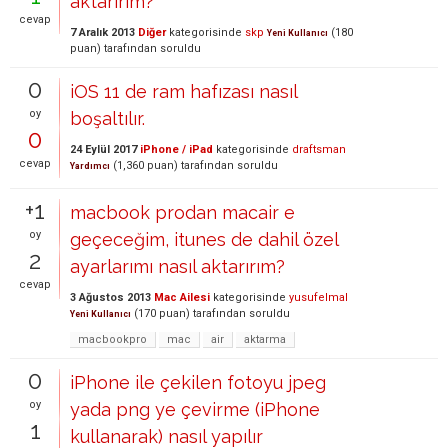
aktarırım?
cevap
7 Aralık 2013
Diğer
kategorisinde
skp
(
180
Yeni Kullanıcı
puan)
tarafından
soruldu
0
iOS 11 de ram hafızası nasıl
oy
boşaltılır.
0
24 Eylül 2017
iPhone / iPad
kategorisinde
draftsman
cevap
(
1,360
puan)
tarafından
soruldu
Yardımcı
+1
macbook prodan macair e
oy
geçeceğim, itunes de dahil özel
2
ayarlarımı nasıl aktarırım?
cevap
3 Ağustos 2013
Mac Ailesi
kategorisinde
yusufelmal
(
170
puan)
tarafından
soruldu
Yeni Kullanıcı
macbookpro
mac
air
aktarma
0
iPhone ile çekilen fotoyu jpeg
oy
yada png ye çevirme (iPhone
1
kullanarak) nasıl yapılır