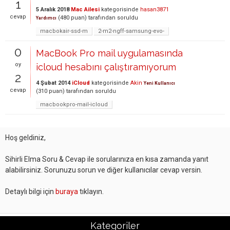
1
5 Aralık 2018
Mac Ailesi
kategorisinde
hasan3871
cevap
(
480
puan)
tarafından
soruldu
Yardımcı
macbokair-ssd-m
2-m2-ngff-samsung-evo-
0
MacBook Pro mail uygulamasında
oy
icloud hesabını çalıştıramıyorum
2
4 Şubat 2014
iCloud
kategorisinde
Akin
Yeni Kullanıcı
cevap
(
310
puan)
tarafından
soruldu
macbookpro-mail-icloud
Hoş geldiniz,
Sihirli Elma Soru & Cevap ile sorularınıza en kısa zamanda yanıt
alabilirsiniz. Sorunuzu sorun ve diğer kullanıcılar cevap versin.
Detaylı bilgi için
buraya
tıklayın.
Kategoriler