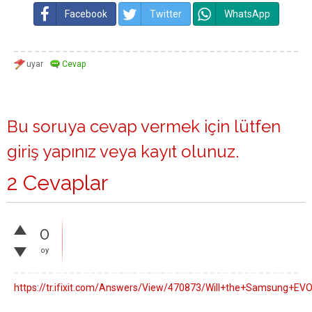
Facebook
Twitter
WhatsApp
Bu soruya cevap vermek için lütfen
giriş yapınız
veya
kayıt olunuz
.
2 Cevaplar
0
oy
https://tr.ifixit.com/Answers/View/470873/Will+the+Samsung+