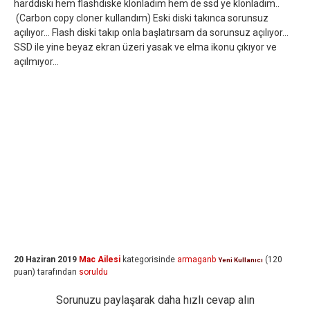
harddiski hem flashdiske klonladım hem de ssd ye klonladım..
(Carbon copy cloner kullandım) Eski diski takınca sorunsuz
açılıyor... Flash diski takıp onla başlatırsam da sorunsuz açılıyor...
SSD ile yine beyaz ekran üzeri yasak ve elma ikonu çıkıyor ve
açılmıyor...
20 Haziran 2019
Mac Ailesi
kategorisinde
armaganb
(
120
Yeni Kullanıcı
puan)
tarafından
soruldu
Sorunuzu paylaşarak daha hızlı cevap alın