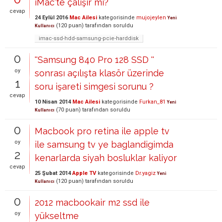
iMac'te çalışır mı?
cevap
24 Eylül 2016
Mac Ailesi
kategorisinde
mujojeylen
Yeni
(
120
puan)
tarafından
soruldu
Kullanıcı
imac-ssd-hdd-samsung-pcie-harddisk
0
''Samsung 840 Pro 128 SSD ''
oy
sonrası açılışta klasör üzerinde
1
soru işareti simgesi sorunu ?
cevap
10 Nisan 2014
Mac Ailesi
kategorisinde
Furkan_81
Yeni
(
70
puan)
tarafından
soruldu
Kullanıcı
0
Macbook pro retina ile apple tv
oy
ile samsung tv ye baglandigimda
2
kenarlarda siyah bosluklar kaliyor
cevap
25 Şubat 2014
Apple TV
kategorisinde
Dr.yagiz
Yeni
(
120
puan)
tarafından
soruldu
Kullanıcı
0
2012 macbookair m2 ssd ile
oy
yükseltme