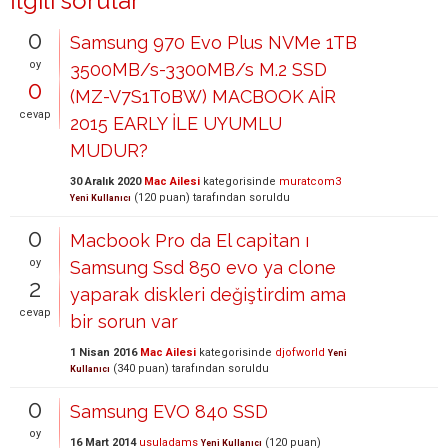
İlgili sorular
0
Samsung 970 Evo Plus NVMe 1TB
oy
3500MB/s-3300MB/s M.2 SSD
0
(MZ-V7S1T0BW) MACBOOK AİR
cevap
2015 EARLY İLE UYUMLU
MUDUR?
30 Aralık 2020
Mac Ailesi
kategorisinde
muratcom3
(
120
puan)
tarafından
soruldu
Yeni Kullanıcı
0
Macbook Pro da El capitan ı
oy
Samsung Ssd 850 evo ya clone
2
yaparak diskleri değiştirdim ama
cevap
bir sorun var
1 Nisan 2016
Mac Ailesi
kategorisinde
djofworld
Yeni
(
340
puan)
tarafından
soruldu
Kullanıcı
0
Samsung EVO 840 SSD
oy
16 Mart 2014
usuladams
(
120
puan)
Yeni Kullanıcı