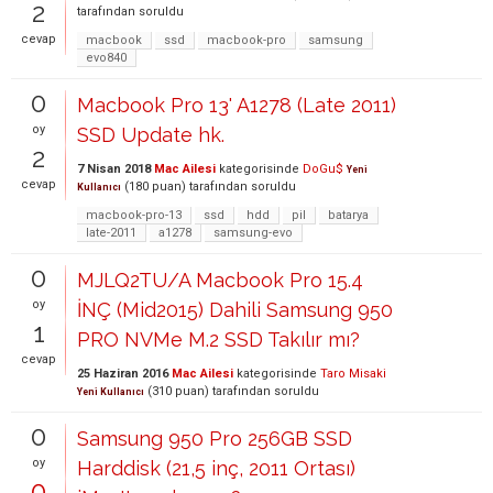
2
tarafından
soruldu
cevap
macbook
ssd
macbook-pro
samsung
evo840
0
Macbook Pro 13' A1278 (Late 2011)
oy
SSD Update hk.
2
7 Nisan 2018
Mac Ailesi
kategorisinde
DoGu$
Yeni
cevap
(
180
puan)
tarafından
soruldu
Kullanıcı
macbook-pro-13
ssd
hdd
pil
batarya
late-2011
a1278
samsung-evo
0
MJLQ2TU/A Macbook Pro 15.4
oy
İNÇ (Mid2015) Dahili Samsung 950
1
PRO NVMe M.2 SSD Takılır mı?
cevap
25 Haziran 2016
Mac Ailesi
kategorisinde
Taro Misaki
(
310
puan)
tarafından
soruldu
Yeni Kullanıcı
0
Samsung 950 Pro 256GB SSD
oy
Harddisk (21,5 inç, 2011 Ortası)
0