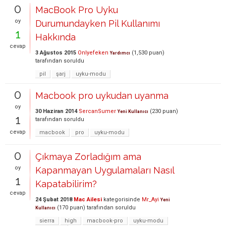
0
MacBook Pro Uyku
oy
Durumundayken Pil Kullanımı
1
Hakkında
cevap
3 Ağustos 2015
Onlyefeken
(
1,530
puan)
Yardımcı
tarafından
soruldu
pil
şarj
uyku-modu
0
Macbook pro uykudan uyanma
oy
30 Haziran 2014
SercanSumer
(
230
puan)
Yeni Kullanıcı
1
tarafından
soruldu
cevap
macbook
pro
uyku-modu
0
Çıkmaya Zorladığım ama
oy
Kapanmayan Uygulamaları Nasıl
1
Kapatabilirim?
cevap
24 Şubat 2018
Mac Ailesi
kategorisinde
Mr_Ayi
Yeni
(
170
puan)
tarafından
soruldu
Kullanıcı
sierra
high
macbook-pro
uyku-modu