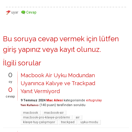
Bu soruya cevap vermek için lütfen
giriş yapınız
veya
kayıt olunuz
.
İlgili sorular
0
Macbook Air Uyku Modundan
oy
Uyanınca Kalvye ve Trackpad
0
Yanıt Vermiyord
cevap
9 Temmuz 2024
Mac Ailesi
kategorisinde
ertugrulay
(
140
puan)
tarafından
soruldu
Yeni Kullanıcı
macbook
macbook-air
macbook-pro-klavye-problemi
air
klavye-tuş-çalışmıyor
trackpad
uyku-modu