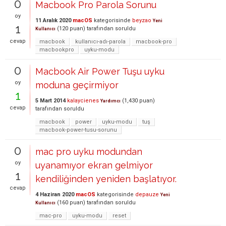
0
Macbook Pro Parola Sorunu
oy
11 Aralık 2020
macOS
kategorisinde
beyzao
Yeni
1
(
120
puan)
tarafından
soruldu
Kullanıcı
cevap
macbook
kullanıcı-adı-parola
macbook-pro
macbookpro
uyku-modu
0
Macbook Air Power Tuşu uyku
oy
moduna geçirmiyor
1
5 Mart 2014
kalaycienes
(
1,430
puan)
Yardımcı
cevap
tarafından
soruldu
macbook
power
uyku-modu
tuş
macbook-power-tusu-sorunu
0
mac pro uyku modundan
oy
uyanamıyor ekran gelmiyor
1
kendiliğinden yeniden başlatıyor.
cevap
4 Haziran 2020
macOS
kategorisinde
depauze
Yeni
(
160
puan)
tarafından
soruldu
Kullanıcı
mac-pro
uyku-modu
reset