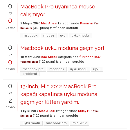
0
MacBook Pro uyanınca mouse
oy
çalışmıyor
0
9 Mayıs 2020
Mac Ailesi
kategorisinde
Ksermin
Yeni
cevap
(
360
puan)
tarafından
soruldu
Kullanıcı
macbook
mouse
uyu
uyku-modu
0
Macbook uyku moduna geçmiyor!
oy
18 Mart 2020
Mac Ailesi
kategorisinde
furkancelik32
0
(
120
puan)
tarafından
soruldu
Yeni Kullanıcı
cevap
macbook-pro
macbook
uyku-modu
uyku
problemi
0
13-inch, Mid 2012 MacBook Pro
oy
kapağı kapatınca uyku moduna
2
geçmiyor lütfen yardım.
cevap
1 Eylül 2017
Mac Ailesi
kategorisinde
Kutay EFE
Yeni
(
120
puan)
tarafından
soruldu
Kullanıcı
uyku-modu
macbook-pro
mid-2012