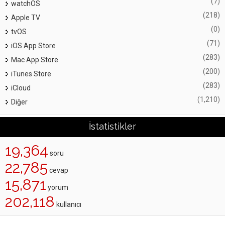
(7)
watchOS
(218)
Apple TV
(0)
tvOS
(71)
iOS App Store
(283)
Mac App Store
(200)
iTunes Store
(283)
iCloud
(1,210)
Diğer
İstatistikler
19,364
soru
22,785
cevap
15,871
yorum
202,118
kullanıcı