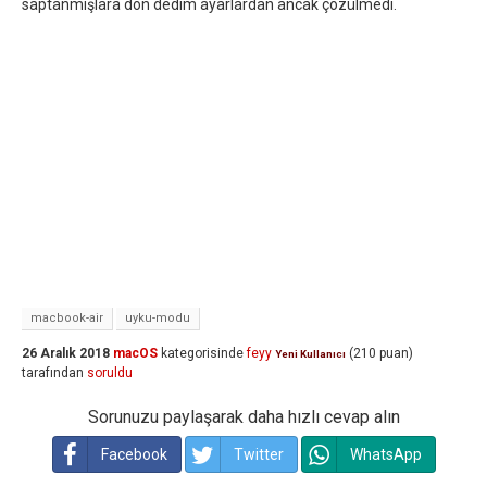
saptanmışlara dön dedim ayarlardan ancak çözülmedi.
macbook-air
uyku-modu
26 Aralık 2018
macOS
kategorisinde
feyy
(
210
puan)
Yeni Kullanıcı
tarafından
soruldu
Sorunuzu paylaşarak daha hızlı cevap alın
Facebook
Twitter
WhatsApp